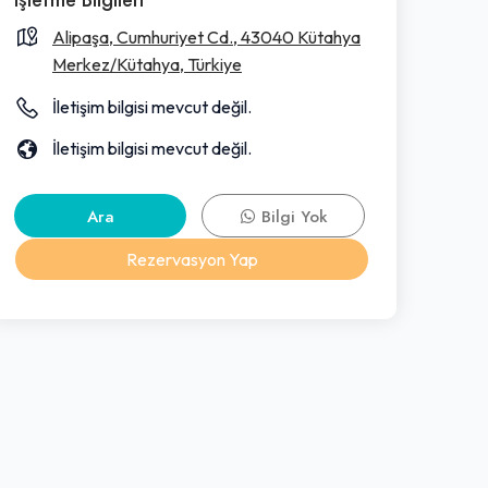
Alipaşa, Cumhuriyet Cd., 43040 Kütahya
Merkez/Kütahya, Türkiye
İletişim bilgisi mevcut değil.
İletişim bilgisi mevcut değil.
Ara
Bilgi Yok
Rezervasyon Yap