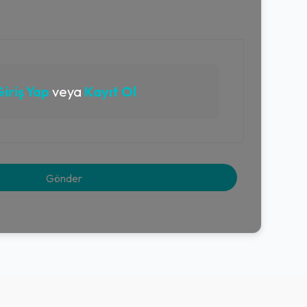
iriş Yap
veya
Kayıt Ol