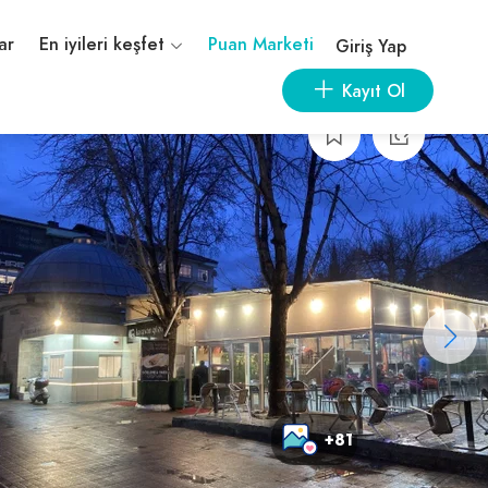
ar
En iyileri keşfet
Puan Marketi
Giriş Yap
Kayıt Ol
+81