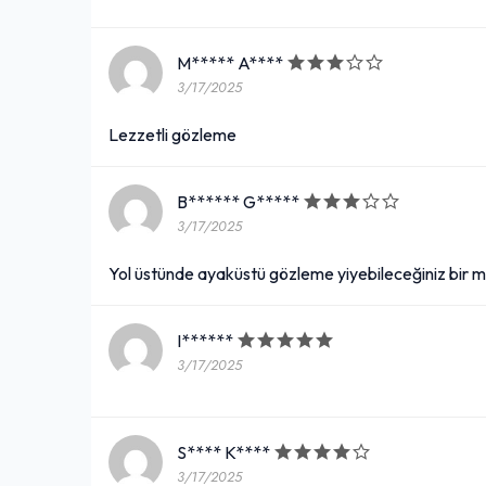
M***** A****
3/17/2025
Lezzetli gözleme
B****** G*****
3/17/2025
Yol üstünde ayaküstü gözleme yiyebileceğiniz bir 
I******
3/17/2025
S**** K****
3/17/2025