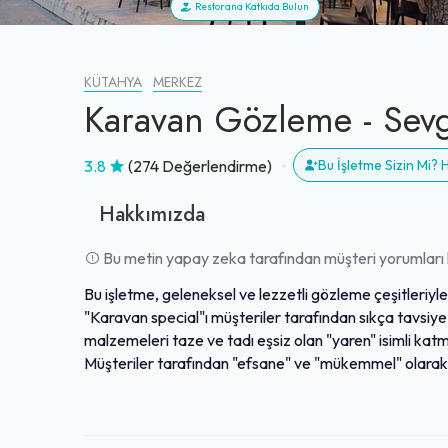
Restorana Katkıda Bulun
KÜTAHYA
MERKEZ
Karavan Gözleme - Sevg
3.8
(274 Değerlendirme)
Bu İşletme Sizin Mi?
Hakkımızda
Bu metin yapay zeka tarafından müşteri yorumları k
Bu işletme, geleneksel ve lezzetli gözleme çeşitleriyl
"Karavan special"ı müşteriler tarafından sıkça tavsiye ed
malzemeleri taze ve tadı eşsiz olan "yaren" isimli kat
Müşteriler tarafından "efsane" ve "mükemmel" olarak
tek adres olarak konumlandırmaktadır. Şehrin farklı no
ortamıyla dikkat çekmekle birlikte, merkezdeki tarihi
sunmaktadır.