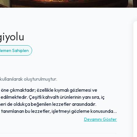
iyolu
 Hemen Sahiplen
ullanılarak oluşturulmuştur.
e öne çıkmaktadır; özellikle kıymalı gözlemesi ve
ilmektedir. Çeşitli kahvaltı ürünlerinin yanı sıra, iç
meri de oldukça beğenilen lezzetler arasındadır.
 tanımlanan bu lezzetler, işletmeyi gözleme konusunda
ktalarında şubeleri bulunan işletme, temiz ve nezih
Devamını Göster
 hamam içi restorasyonuyla da özel bir atmosfer