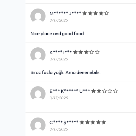
M****** J****
3/17/2025
Nice place and good food
K**** I***
3/17/2025
Biraz fazla yağlı. Ama denenebilir.
E*** K****** U***
3/17/2025
C**** Ş*****
3/17/2025