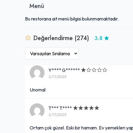
Menü
Bu restorana ait menü bilgisi bulunmamaktadır.
Değerlendirme (274)
3.8
Y**** G******
3/17/2025
Unomal
T*** T****
3/17/2025
Ortam çok güzel. Eski bir hamam. Ev yemekleri yap