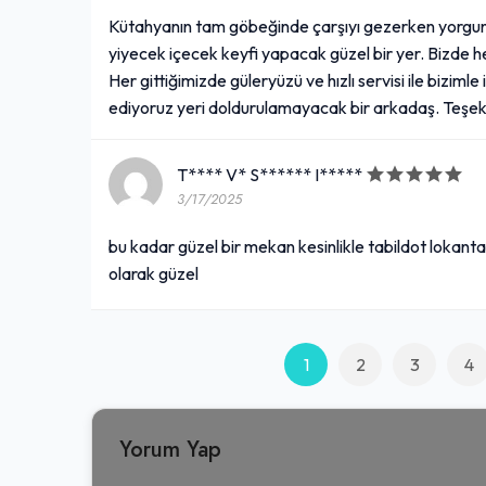
Kütahyanın tam göbeğinde çarşıyı gezerken yorgun
yiyecek içecek keyfi yapacak güzel bir yer. Bizde 
Her gittiğimizde güleryüzü ve hızlı servisi ile bizi
ediyoruz yeri doldurulamayacak bir arkadaş. Teşek
T**** V* S****** I*****
3/17/2025
bu kadar güzel bir mekan kesinlikle tabildot lokantas
olarak güzel
1
2
3
4
Yorum Yap