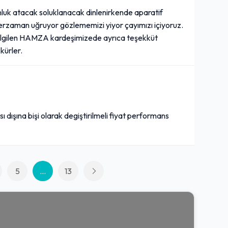
luk atacak soluklanacak dinlenirkende aparatif
herzaman uğruyor gözlememizi yiyor çayımızı içiyoruz.
mle ilgilen HAMZA kardeşimizede ayrıca teşekküt
kürler.
ı dışına bişi olarak degiştirilmeli fiyat performans
5
...
13