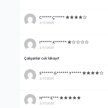
C***** Ç*****
3/17/2025
I****** K******
3/17/2025
Çalışanlar cok lakayıt
S****** G****** Y*****
3/17/2025
H**** E***
3/17/2025