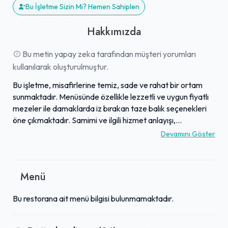
Bu İşletme Sizin Mi? Hemen Sahiplen
Hakkımızda
Bu metin yapay zeka tarafından müşteri yorumları
kullanılarak oluşturulmuştur.
Bu işletme, misafirlerine temiz, sade ve rahat bir ortam
sunmaktadır. Menüsünde özellikle lezzetli ve uygun fiyatlı
mezeler ile damaklarda iz bırakan taze balık seçenekleri
öne çıkmaktadır. Samimi ve ilgili hizmet anlayışı,
misafirlerin kendilerini rahat hissetmelerini sağlamaktadır.
Devamını Göster
Sakin ve nezih atmosferiyle keyifli bir yemek deneyimi
sunan mekan, zamanla daha elit bir kimliğe bürünmüştür.
Kütahya'da sunduğu özgün lezzetler ve samimi ortamla
Menü
misafirlerinden yüksek beğeni toplamaktadır.
Bu restorana ait menü bilgisi bulunmamaktadır.