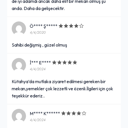
de iyi adamdı ancak daha elit bir mekan olmuş şu
anda. Daha da gelişecektir.
Ö**** Ş*****
4/4/2020
Sahibi değişmiş , güzel olmuş
İ*** E****
4/4/2024
Kütahya’da mutlaka ziyaret edilmesi gereken bir
mekan,yemekler çok lezzetli ve özenli.İlgileri için çok
teşekkür ederiz..
M**** K******
4/4/2024