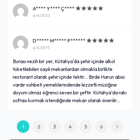
A**** Y**** Ç****
4/4/2023
D***** M***** P******
4/4/2019
Burası nezih bir yer, Kütahya'da şehir içinde alkol
tüketilebilen sayılı mekanlardan olmakla birlikte
restorant olarak şehir içinde tektir... Birde Harun abisi
vardır sohbeti yemeklerindende lezzetli müziğine
doyum olmaz öğrenci seven bir şeftir. Kütahya'da rakı
sofrası kurmak istendiğinde mekan olarak önerilir...
1
2
3
4
5
6