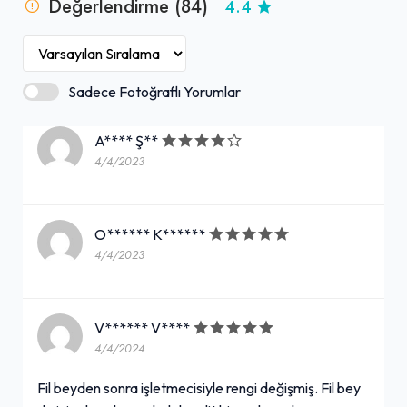
Değerlendirme (84)
4.4
Sadece Fotoğraflı Yorumlar
A**** Ş**
4/4/2023
O****** K******
4/4/2023
V****** V****
4/4/2024
Fil beyden sonra işletmecisiyle rengi değişmiş. Fil bey