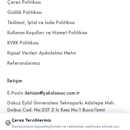
Çerez Politikası
Gizlilik Politikası
Teslimat, İptal ve İade Politikası
Kullanım Koşulları ve Hizmet Politikası
KVKK Politikası
Kişisel Verileri Aydınlatma Metni
Referanslarımız
İletişim
E-Posta
iletisim@yakalamac.com.tr
Dokuz Eylül Üniversitesi Teknoparkı Adatepe Mah.
Doğuş Cad. No:207 Z İç Kapı No:1 Buca/İzmir
📱 Mobil uygulamamızı keşfedin!
Çerez Tercihleriniz
🍪
✖
Deneyiminizi kişiselleştirmek ve reklamları optimize etmek için
0