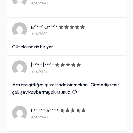
4/4/2020
E**** Ö****
4/4/2022
Güzeldi nezih bir yer
İ**** İ****
4/4/2024
Ara ara gittiğim güzel sade bir mekan . Gitmediyseniz
çok şey kaybetmiş olursunuz .😉
L***** A****
4/4/2020