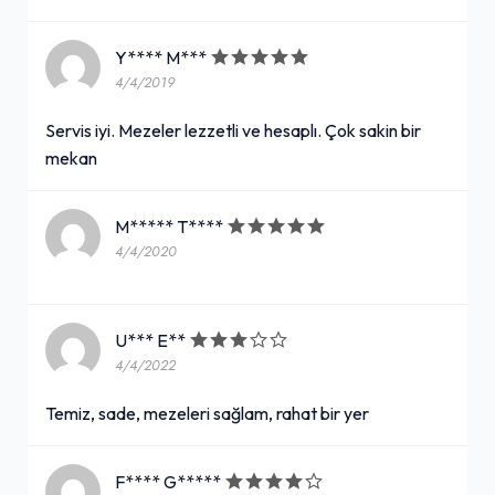
Y**** M***
4/4/2019
Servis iyi. Mezeler lezzetli ve hesaplı. Çok sakin bir
mekan
M***** T****
4/4/2020
U*** E**
4/4/2022
Temiz, sade, mezeleri sağlam, rahat bir yer
F**** G*****