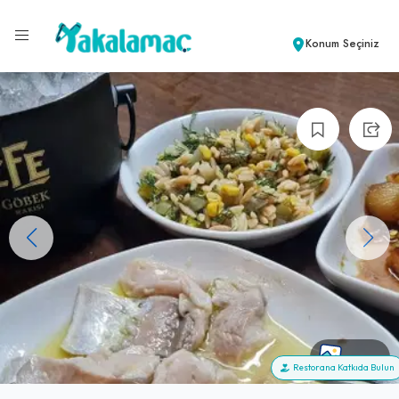
Konum Seçiniz
+102
Restorana Katkıda Bulun