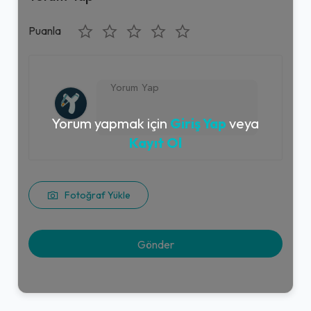
Puanla
Yorum yapmak için
Giriş Yap
veya
Kayıt Ol
Fotoğraf Yükle