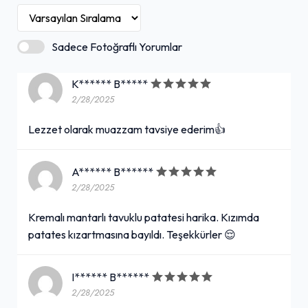
Sadece Fotoğraflı Yorumlar
K****** B*****
2/28/2025
Lezzet olarak muazzam tavsiye ederim👍
A****** B******
2/28/2025
Kremalı mantarlı tavuklu patatesi harika. Kızımda
patates kızartmasına bayıldı. Teşekkürler 😌
I****** B******
2/28/2025