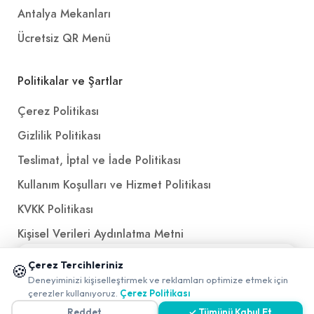
Antalya Mekanları
Ücretsiz QR Menü
Politikalar ve Şartlar
Çerez Politikası
Gizlilik Politikası
Teslimat, İptal ve İade Politikası
Kullanım Koşulları ve Hizmet Politikası
KVKK Politikası
Kişisel Verileri Aydınlatma Metni
Referanslarımız
📱 Mobil uygulamamızı keşfedin!
Çerez Tercihleriniz
🍪
✖
Deneyiminizi kişiselleştirmek ve reklamları optimize etmek için
0
çerezler kullanıyoruz.
Çerez Politikası
İletişim
Reddet
✓ Tümünü Kabul Et