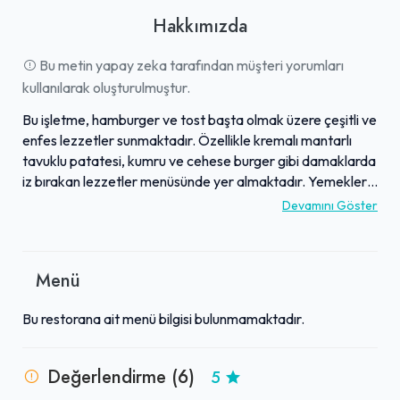
Hakkımızda
Bu metin yapay zeka tarafından müşteri yorumları
kullanılarak oluşturulmuştur.
Bu işletme, hamburger ve tost başta olmak üzere çeşitli ve
enfes lezzetler sunmaktadır. Özellikle kremalı mantarlı
tavuklu patatesi, kumru ve cehese burger gibi damaklarda
iz bırakan lezzetler menüsünde yer almaktadır. Yemekler,
tavukların yumuşaklığı ve bol soslu sunumuyla dikkat
Devamını Göster
çekmekte, doyurucu porsiyonlarla misafirlerini memnun
etmektedir. Kaliteli ve hızlı servis anlayışı, ilgili personeli ve
öğrenci dostu makul fiyatlarıyla da öne çıkmaktadır. Şık ve
Menü
titiz mekan tasarımı, sunulan benzersiz lezzetlerle
birleşerek, hem göze hem de damağa hitap eden kusursuz
Bu restorana ait menü bilgisi bulunmamaktadır.
bir deneyim vadeder.
Değerlendirme (6)
5