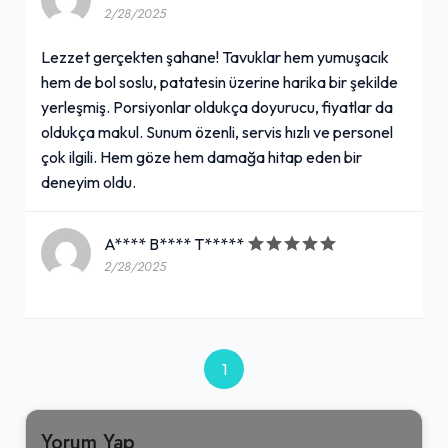
2/28/2025
Lezzet gerçekten şahane! Tavuklar hem yumuşacık
hem de bol soslu, patatesin üzerine harika bir şekilde
yerleşmiş. Porsiyonlar oldukça doyurucu, fiyatlar da
oldukça makul. Sunum özenli, servis hızlı ve personel
çok ilgili. Hem göze hem damağa hitap eden bir
deneyim oldu.
A**** B**** T*****
2/28/2025
1
Yorum Yap