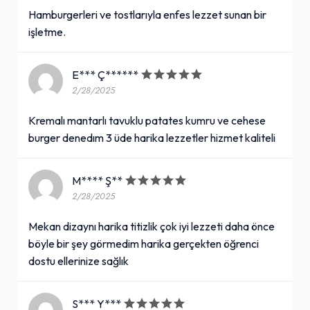
Hamburgerleri ve tostlarıyla enfes lezzet sunan bir
işletme.
E*** Ç******
2/28/2025
Kremalı mantarlı tavuklu patates kumru ve cehese
burger denedım 3 üde harika lezzetler hizmet kaliteli
M**** Ş**
2/28/2025
Mekan dizaynı harika titizlik çok iyi lezzeti daha önce
böyle bir şey görmedim harika gerçekten öğrenci
dostu ellerinize sağlık
S*** Y***