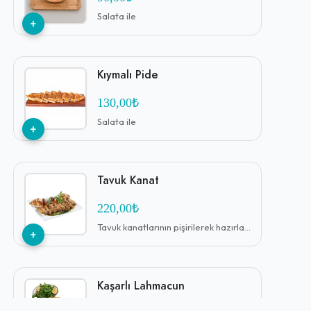
Salata ile
+
Kıymalı Pide
130,00₺
Salata ile
+
Tavuk Kanat
220,00₺
Tavuk kanatlarının pişirilerek hazırlandığı bir yemektir.
+
Kaşarlı Lahmacun