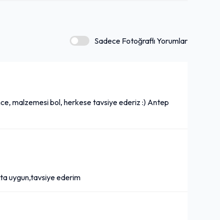
130,00₺
Salata ile
+
Sadece Fotoğraflı Yorumlar
Coca-Cola (33 cl.)
50,00₺
Kutu içecek
+
ince, malzemesi bol, herkese tavsiye ederiz :) Antep
Fanta (33 cl.)
50,00₺
Kutu içecek
+
akta uygun,tavsiye ederim
Kiremitte Kaşarlı Kuşbaşı