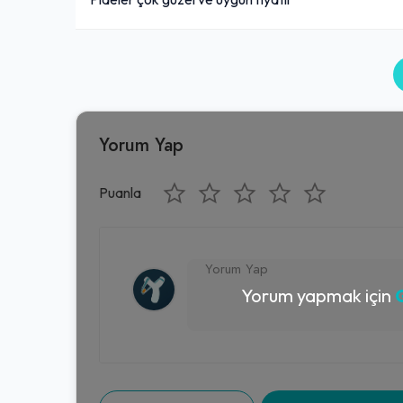
250,00₺
Köftenin üzerine rendelenmiş kaşar peyniri eklenerek kiremitte hazırlanan yemek çeşididir.
+
Kıymalı Kaşarlı Pide
Yorum Yap
160,00₺
Salata ile
+
Puanla
Kuşbaşılı Pide
180,00₺
Yorum yapmak için
G
Salata ile
+
Kiremitte Köfte