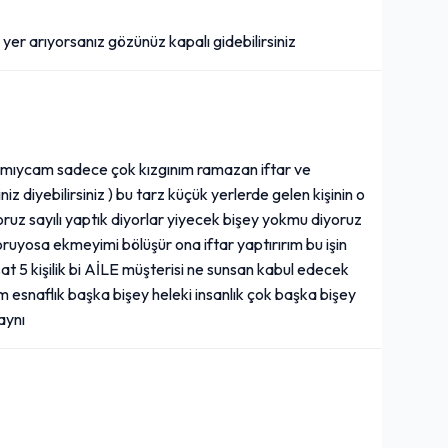
250,00₺
er arıyorsanız gözünüz kapalı gidebilirsiniz
Kaşar peyniri
+
Kıymalı Kaşarlı Pide
160,00₺
pamıycam sadece çok kızgınım ramazan iftar ve
Salata ile
iz diyebilirsiniz ) bu tarz küçük yerlerde gelen kişinin o
+
yoruz sayılı yaptık diyorlar yiyecek bişey yokmu diyoruz
soruyosa ekmeyimi bölüşür ona iftar yaptırırım bu işin
at 5 kişilik bi AİLE müşterisi ne sunsan kabul edecek
Kiremitte Kaşarlı Tavuk
snaflık başka bişey heleki insanlık çok başka bişey
250,00₺
aynı
Tavuk parçalarının üzerine rendelenmiş kaşar peyniri eklenerek kiremitte hazırlanan yemek çeşididir.
+
Kıymalı Pide