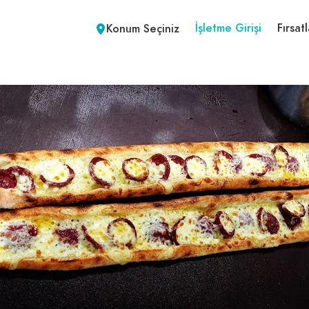
İşletme Girişi
Fırsatl
Konum Seçiniz