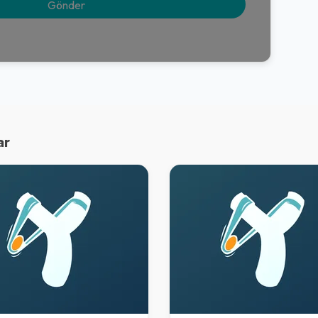
200,00₺
Salata ile
+
Kuşbaşılı Kaşarlı Pide
200,00₺
ar
Salata ile
+
Kiremitte Tavuk
220,00₺
Tavuk, soğan ve baharatlarla hazırlanarak kiremitte pişirilen bir yemektir.
+