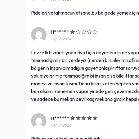
0,00₺
Pideleri ve lahmacun efsane,bu bölgede yemek için y
Çevre Kanunu kapsamında yapılan değişiklikle her bir plastik poşetin tüketicilere 0,25 TL fiyat karşılığı satılması Çevre, Şehircilik ve İklim Değişikliği Bakanlığı tarafından zorunlu hale getirilmiştir. Plastik poşet talep etmeniz halinde ürünü sepete eklemeniz gerekmektedir. Sepete eklenen her bir plastik poşet için ilgili bedel tarafınızdan tahsil edilecektir.
+
H******
Künefe
10/17/2024
100,00₺
Lezzetli hizmeti yada fiyat için deyerlendirme ya
Tel kadayıfın içine peynir konularak üzerine şerbet dökülen tatlı çeşididir.
tanımadığımız bir yerdeyiz (nerden bilsinler misafirsin
+
bölgenin insanı olmadığını gayet anlaşılır iftar soru
yok diyolar Hiç tanımadığım bi insan olsa bile iftar 
manevi ve insani kısmı Ticari kısmı zaten hepten vas
Izgara Köfte
ben olsam menemen yapar yinede geri çevirmezdim e
220,00₺
ve sadece bu mekan deyil kaç mekana girdik hepsi 
Salata ile
+
H******
10/17/2024
Kiremitte Kaşarlı Köfte
Pideler çok güzel ve uygun fiyatlı