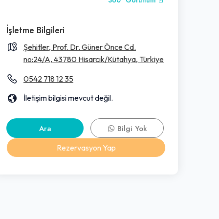
360° Görünüm
İşletme Bilgileri
Şehitler, Prof. Dr. Güner Önce Cd.
no:24/A, 43780 Hisarcık/Kütahya, Türkiye
0542 718 12 35
İletişim bilgisi mevcut değil.
Ara
Bilgi Yok
Rezervasyon Yap