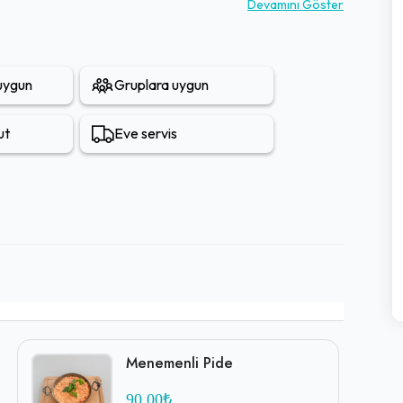
m bu lezzetler uygun fiyatlarla sunularak müşteri
Devamını Göster
saplı Türk hamur işleri arayanlar için öne çıkan bir
 uygun
Gruplara uygun
ut
Eve servis
Menemenli Pide
90,00₺