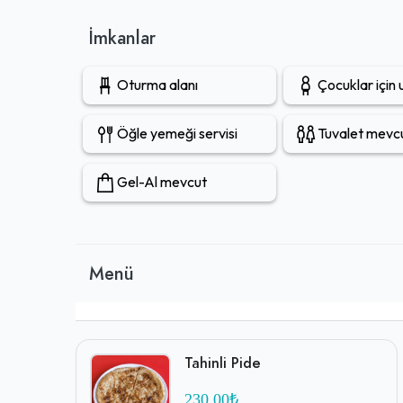
yemek arayanlara gözü kapalı tavsiye edilmektedir. Tü
memnuniyetini artırmaktadır. Dolayısıyla, lezzetli ve he
İmkanlar
destinasyondur.
Oturma alanı
Çocuklar için
Öğle yemeği servisi
Tuvalet mevc
Gel-Al mevcut
Menü
Tahinli Pide
230,00₺