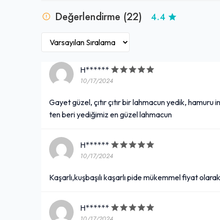
70,00₺
Değerlendirme (22)
4.4
Kıyma, yumurta, maydanoz. Salata ile
+
Katmer Tatlısı
H******
120,00₺
10/17/2024
İnce hamur içerisine fıstık eklenerek hazırlanan bir tatlı çeşididir.
+
Gayet güzel, çıtır çıtır bir lahmacun yedik, hamuru 
ten beri yediğimiz en güzel lahmacun
Tavuk Suyu Çorbası
H******
80,00₺
10/17/2024
Tavuk eti ve sebzelerin kaynatılarak hazırlandığı bir çorba çeşididir.
+
Kaşarlı,kuşbaşılı kaşarlı pide mükemmel fiyat olar
Poşet
H******
10/17/2024