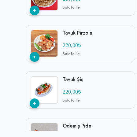
Salata ile
+
Tavuk Pirzola
220,00₺
Salata ile
+
Tavuk Şiş
220,00₺
Salata ile
+
Ödemiş Pide