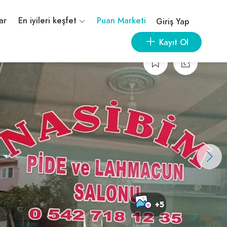
ar
En iyileri keşfet
Puan Marketi
Giriş Yap
Kayıt Ol
+5