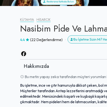
Restorana Katkıda Bulun
KÜTAHYA
HISARCIK
Nasibim Pi̇de Ve Lahm
4.4
(22 Değerlendirme)
Bu İşletme Sizin Mi? 
Hakkımızda
Bu metin yapay zeka tarafından müşteri yorumları k
Bu işletme, ince ve çıtır hamuruyla dikkat çeken, bol
Müşteriler tarafından Antep lezzetlerini aratmadığı ve
edilmektedir. Menüsündeki kaşarlı ve kuşbaşılı kaşarlı
çıkmaktadır. Hem pideleri hem de lahmacunları, kalite