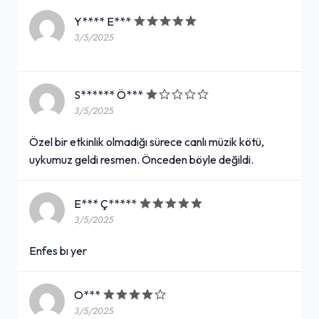
Y**** E***
3/5/2025
S****** Ö***
3/5/2025
Özel bir etkinlik olmadığı sürece canlı müzik kötü,
uykumuz geldi resmen. Önceden böyle değildi.
E*** Ç*****
3/5/2025
Enfes bı yer
O***
3/5/2025