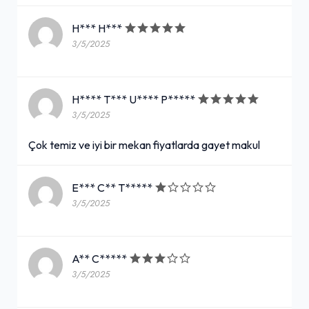
H*** H***
3/5/2025
H**** T*** U**** P*****
3/5/2025
Çok temiz ve iyi bir mekan fiyatlarda gayet makul
E*** C** T*****
3/5/2025
A** C*****
3/5/2025