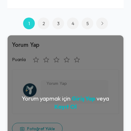
1
2
3
4
5
Yorum Yap
Puanla
Yorum yapmak için
Giriş Yap
veya
Kayıt Ol
Fotoğraf Yükle