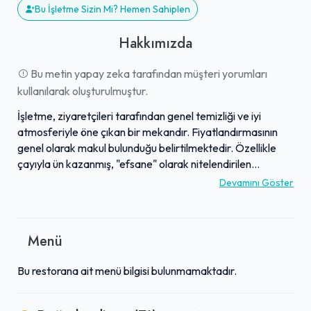
Bu İşletme Sizin Mi? Hemen Sahiplen
Hakkımızda
Bu metin yapay zeka tarafından müşteri yorumları
kullanılarak oluşturulmuştur.
İşletme, ziyaretçileri tarafından genel temizliği ve iyi
atmosferiyle öne çıkan bir mekandır. Fiyatlandırmasının
genel olarak makul bulunduğu belirtilmektedir. Özellikle
çayıyla ün kazanmış, "efsane" olarak nitelendirilen
lezzetiyle fark yaratmaktadır. Konya'daki benzer
Devamını Göster
mekanlar arasında kalitesi ve deneyimiyle sıkça tercih
edildiği yorumlanmıştır. Genel olarak, misafirlerine keyifli
ve uygun fiyatlı bir buluşma noktası sunmaktadır.
Menü
Bu restorana ait menü bilgisi bulunmamaktadır.