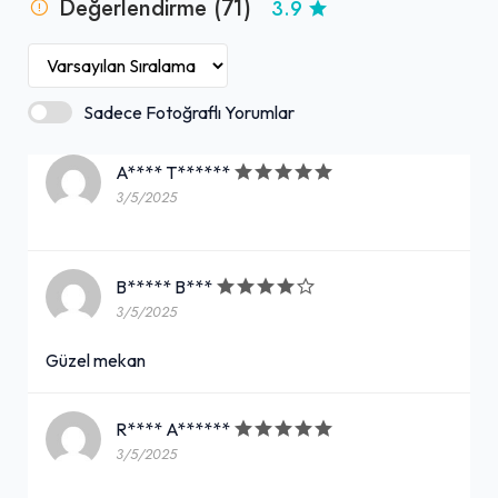
Değerlendirme (71)
3.9
Sadece Fotoğraflı Yorumlar
A**** T******
3/5/2025
B***** B***
3/5/2025
Güzel mekan
R**** A******
3/5/2025