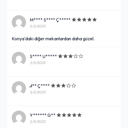
M**** S**** Ç*****
3/5/2025
Konya'daki diğer mekanlardan daha güzel.
S**** U*****
3/5/2025
Ꮧ** Ç****
3/5/2025
Y****** G**
3/5/2025