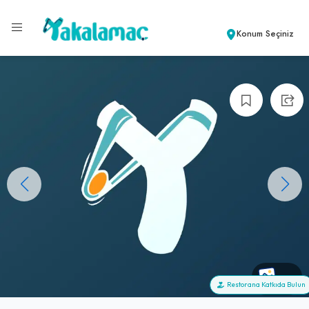
Konum Seçiniz
+0
Restorana Katkıda Bulun