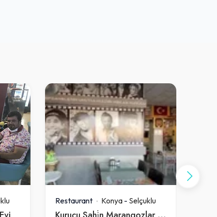
klu
Restaurant
Konya
-
Selçuklu
Rest
Evi
Kurucu Şahi̇n Marangozlar Şube
Hac