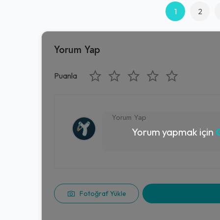
1
2
Yorum Yap
Puanla
Yorum yapmak için
G
Fotoğraf Yükle