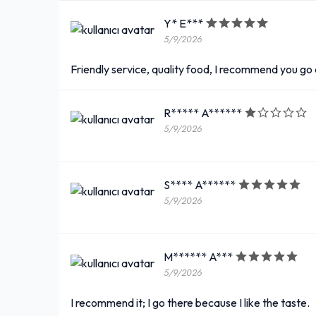
Y* E***
5/9/2026
Friendly service, quality food, I recommend you go
R***** A******
5/9/2026
S**** A******
5/9/2026
M****** A***
5/9/2026
I recommend it; I go there because I like the taste.