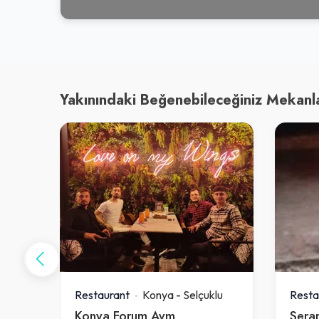
Yakınındaki Beğenebileceğiniz Mekanl
lu
Restaurant
Konya
-
Selçuklu
Resta
Konya Forum Avm
Sera