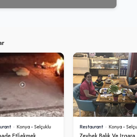
ar
urant
Konya
-
Selçuklu
Restaurant
Konya
-
Selçu
nade Etli̇ekmek
Zeybek Balık Ve Izgara 