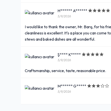
H****** A******
5/9/2026
I would like to thank the owner, Mr. Barış, for his f
cleanliness is excellent. It's a place you can come t
stews and baked dishes are all wonderful.
Ş**** K*****
5/9/2026
Craftsmanship, service, taste, reasonable price.
M****** G*****
5/9/2026