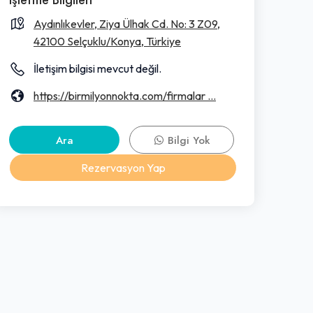
Aydınlıkevler, Ziya Ülhak Cd. No: 3 Z09,
42100 Selçuklu/Konya, Türkiye
İletişim bilgisi mevcut değil.
https://birmilyonnokta.com/firmalar ...
Ara
Bilgi Yok
Rezervasyon Yap