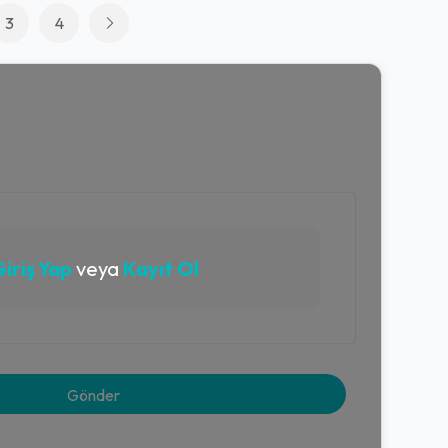
3
4
iriş Yap
veya
Kayıt Ol