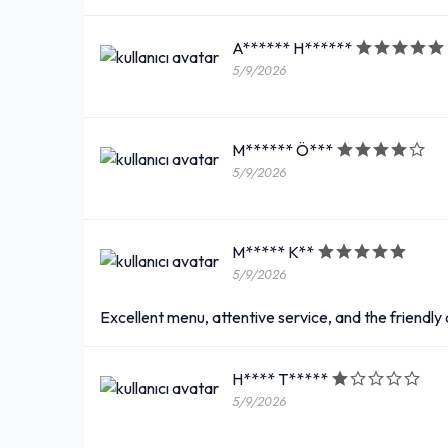
A****** H******
5/9/2026
M****** Ö***
5/9/2026
M***** K**
5/9/2026
Excellent menu, attentive service, and the friendl
H**** T*****
5/9/2026