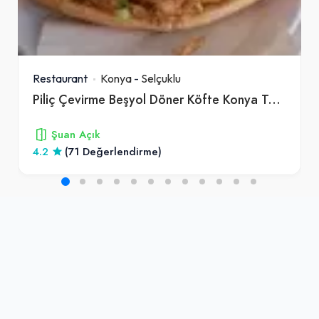
Restaurant
Konya
-
Selçuklu
Piliç Çevirme Beşyol Döner Köfte Konya Tavuk Döner Lezzet Nalcaci Köz Mangal Kömür
Şuan Açık
4.2
(71 Değerlendirme)