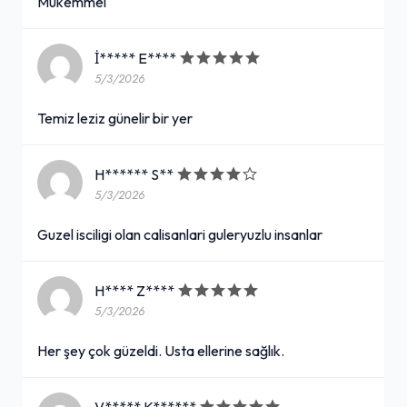
Mukemmel
İ***** E****
5/3/2026
Temiz leziz günelir bir yer
H****** S**
5/3/2026
Guzel isciligi olan calisanlari guleryuzlu insanlar
H**** Z****
5/3/2026
Her şey çok güzeldi. Usta ellerine sağlık.