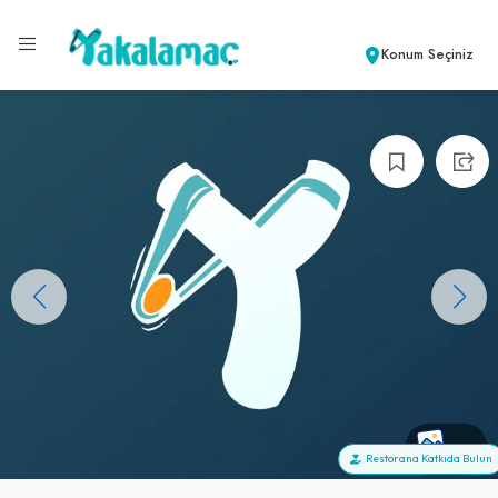
Konum Seçiniz
+0
Restorana Katkıda Bulun