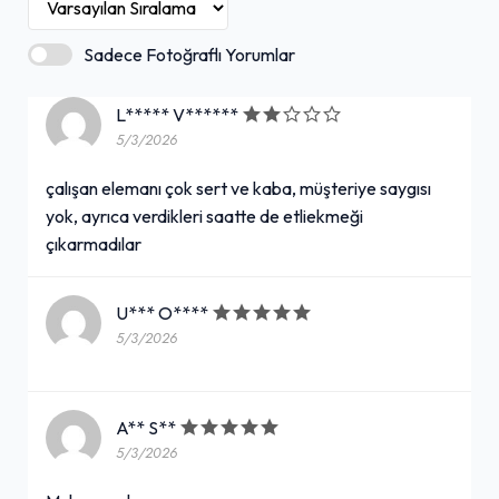
Sadece Fotoğraflı Yorumlar
L***** V******
5/3/2026
çalışan elemanı çok sert ve kaba, müşteriye saygısı
yok, ayrıca verdikleri saatte de etliekmeği
çıkarmadılar
U*** O****
5/3/2026
A** S**
5/3/2026