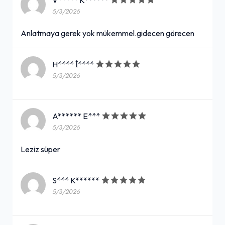
V***** K******
5/3/2026
Anlatmaya gerek yok mükemmel.gidecen görecen
H**** İ****
5/3/2026
A****** E***
5/3/2026
Leziz süper
S*** K******
5/3/2026