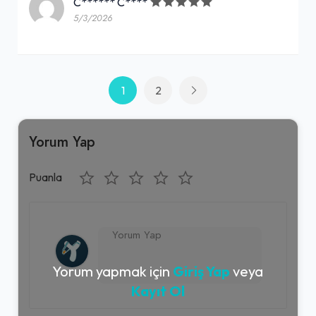
C****** C****
5/3/2026
1
2
Yorum Yap
Puanla
Yorum yapmak için
Giriş Yap
veya
Kayıt Ol