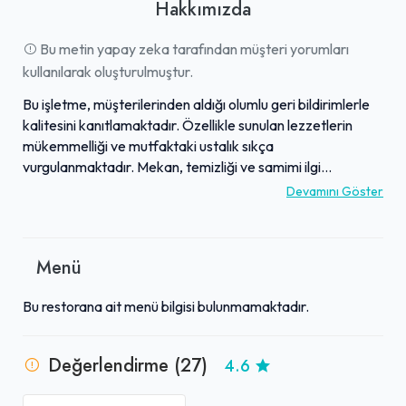
Hakkımızda
Bu metin yapay zeka tarafından müşteri yorumları
kullanılarak oluşturulmuştur.
Bu işletme, müşterilerinden aldığı olumlu geri bildirimlerle
kalitesini kanıtlamaktadır. Özellikle sunulan lezzetlerin
mükemmelliği ve mutfaktaki ustalık sıkça
vurgulanmaktadır. Mekan, temizliği ve samimi ilgi
alakasıyla misafirlerinin güvenini kazanmıştır. Güler yüzlü
Devamını Göster
ve ilgili çalışanları sayesinde üstün bir hizmet deneyimi
sunulmaktadır. Ziyaretçileri için her detayı düşünen bu
işletme, genel memnuniyet ve kaliteli hizmet anlayışıyla
Menü
kesinlikle tavsiye edilmektedir.
Bu restorana ait menü bilgisi bulunmamaktadır.
Değerlendirme (27)
4.6