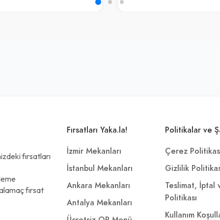
Fırsatları Yaka.la!
Politikalar ve Ş
İzmir Mekanları
Çerez Politikas
zdeki fırsatları
İstanbul Mekanları
Gizlilik Politika
ödeme
Ankara Mekanları
Teslimat, İptal
alamaç fırsat
Politikası
Antalya Mekanları
Kullanım Koşull
Ücretsiz QR Menü