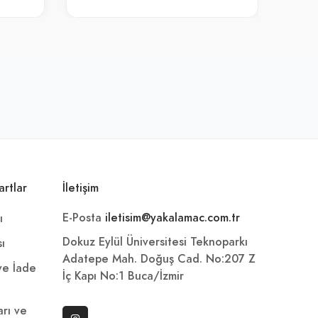
artlar
İletişim
E-Posta
iletisim@yakalamac.com.tr
ı
Dokuz Eylül Üniversitesi Teknoparkı
sı
Adatepe Mah. Doğuş Cad. No:207 Z
 ve İade
İç Kapı No:1 Buca/İzmir
arı ve