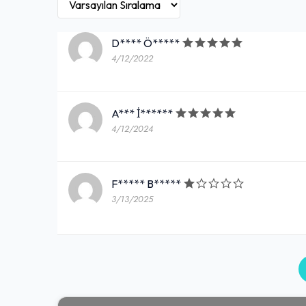
D**** Ö*****
4/12/2022
A*** İ******
4/12/2024
F***** B*****
3/13/2025