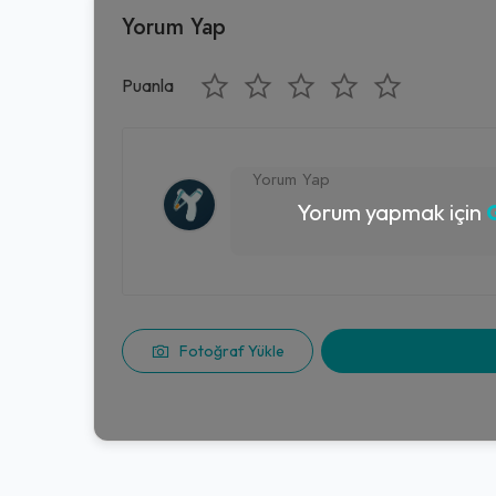
Yorum Yap
Puanla
Yorum yapmak için
G
Fotoğraf Yükle