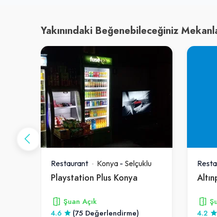
Yakınındaki Beğenebileceğiniz Mekanl
lu
Restaurant
Konya
-
Selçuklu
Resta
Pirzade Konya Sofrası Lazoğlu .
Playstation Plus Konya
Altı
Şuan Açık
Şu
4.6
(75 Değerlendirme)
4.2