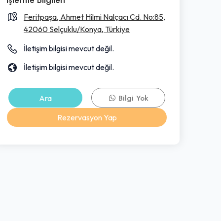
Feritpaşa, Ahmet Hilmi Nalçacı Cd. No:85,
42060 Selçuklu/Konya, Türkiye
İletişim bilgisi mevcut değil.
İletişim bilgisi mevcut değil.
Ara
Bilgi Yok
Rezervasyon Yap