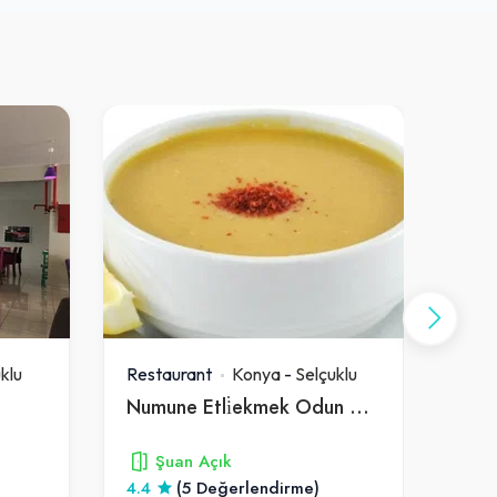
klu
Restaurant
Konya
-
Selçuklu
Rest
Numune Etli̇ekmek Odun Ateşi̇nde Tavuk Döner Çorba Izgara
Buyu
Şuan Açık
4.4
(5 Değerlendirme)
4.1