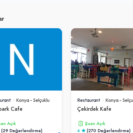
ar
urant
Konya
-
Selçuklu
Restaurant
Konya
-
Selçu
npark Cafe
Çekirdek Kafe
an Açık
Şuan Açık
(29 Değerlendirme)
4
(270 Değerlendirme)