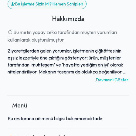
Bu İşletme Sizin Mi? Hemen Sahiplen
Hakkımızda
Bu metin yapay zeka tarafından müşteri yorumları
kullanılarak oluşturulmuştur.
Ziyaretçilerden gelen yorumlar, işletmenin çiğköftesinin
eşsiz lezzetiyle öne çıktığını gösteriyor; ürün, müşteriler
tarafından ‘muhteşem’ ve ‘hayatta yediğim en iyi’ olarak
nitelendiriliyor. Mekanın tasarımı da oldukça beğeniliyor,
'samimi', 'çok hoş' ve 'çok iyi dizayn edilmiş' ifadeleriyle
Devamını Göster
vurgulanıyor. Hizmet kalitesi ise '100/10' olarak
değerlendiriliyor ve samimi diyaloglar müşterilerin
deneyimine olumlu katkıda bulunuyor. Sunulan lezzet ve
Menü
kaliteli hizmete karşılık, fiyatların 'gerçekten uygun' olduğu
belirtiliyor. Bu özellikleri sayesinde işletme, damak tadına
Bu restorana ait menü bilgisi bulunmamaktadır.
önem verenlerin ve keyifli bir ortam arayanların favori
adreslerinden biri haline gelmiş durumda; müşteriler tekrar
ziyaret etmek için sabırsızlandıklarını ifade ediyorlar.