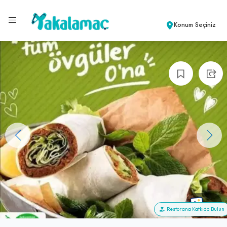
Konum Seçiniz
+6
Restorana Katkıda Bulun