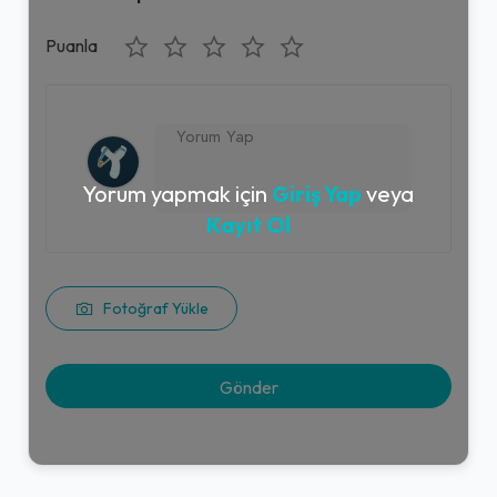
Puanla
Yorum yapmak için
Giriş Yap
veya
Kayıt Ol
Fotoğraf Yükle