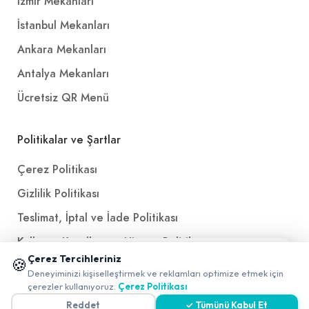
İzmir Mekanları
İstanbul Mekanları
Ankara Mekanları
Antalya Mekanları
Ücretsiz QR Menü
Politikalar ve Şartlar
Çerez Politikası
Gizlilik Politikası
Teslimat, İptal ve İade Politikası
Kullanım Koşulları ve Hizmet Politikası
📱 Mobil uygulamamızı keşfedin!
Çerez Tercihleriniz
🍪
KVKK Politikası
✖
Deneyiminizi kişiselleştirmek ve reklamları optimize etmek için
0
çerezler kullanıyoruz.
Çerez Politikası
Kişisel Verileri Aydınlatma Metni
Reddet
✓ Tümünü Kabul Et