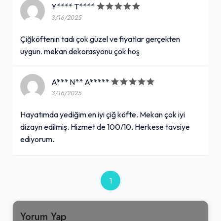
Y**** T****
3/16/2025
Çiğköftenin tadı çok güzel ve fiyatlar gerçekten
uygun. mekan dekorasyonu çok hoş
A*** N** A*****
3/16/2025
Hayatımda yediğim en iyi çiğ köfte. Mekan çok iyi
dizayn edilmiş. Hizmet de 100/10. Herkese tavsiye
ediyorum.
1
Yorum Yap