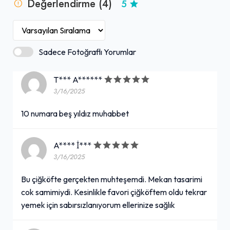
Değerlendirme (4)
5
Sadece Fotoğraflı Yorumlar
T*** A******
3/16/2025
10 numara beş yıldız muhabbet
A**** İ***
3/16/2025
Bu çiğköfte gerçekten muhteşemdi. Mekan tasarimi
cok samimiydi. Kesinlikle favori çiğköftem oldu tekrar
yemek için sabırsızlanıyorum ellerinize sağlık