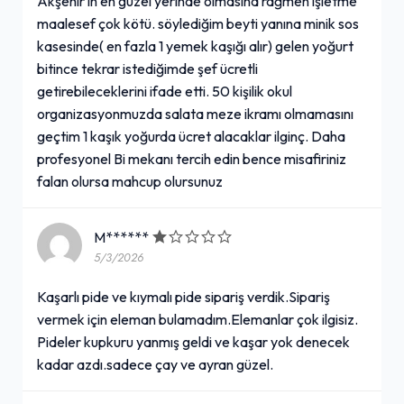
Akşehir in en güzel yerinde olmasına rağmen işletme
maalesef çok kötü. söylediğim beyti yanına minik sos
kasesinde( en fazla 1 yemek kaşığı alır) gelen yoğurt
bitince tekrar istediğimde şef ücretli
getirebileceklerini ifade etti. 50 kişilik okul
organizasyonmuzda salata meze ikramı olmamasını
geçtim 1 kaşık yoğurda ücret alacaklar ilginç. Daha
profesyonel Bi mekanı tercih edin bence misafiriniz
falan olursa mahcup olursunuz
M******
5/3/2026
Kaşarlı pide ve kıymalı pide sipariş verdik.Sipariş
vermek için eleman bulamadım.Elemanlar çok ilgisiz.
Pideler kupkuru yanmış geldi ve kaşar yok denecek
kadar azdı.sadece çay ve ayran güzel.