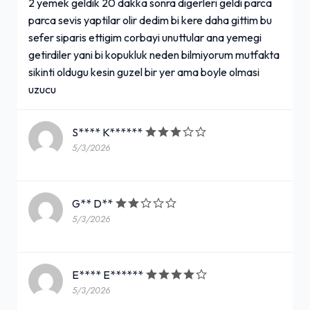
2 yemek geldik 20 dakka sonra digerleri geldi parca
parca sevis yaptilar olir dedim bi kere daha gittim bu
sefer siparis ettigim corbayi unuttular ana yemegi
getirdiler yani bi kopukluk neden bilmiyorum mutfakta
sikinti oldugu kesin guzel bir yer ama boyle olmasi
uzucu
S**** K******
5/3/2026
G** D**
5/3/2026
E**** E******
5/3/2026