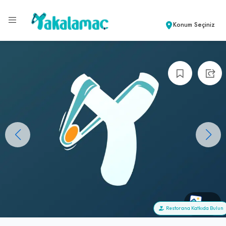
Konum Seçiniz
+0
Restorana Katkıda Bulun