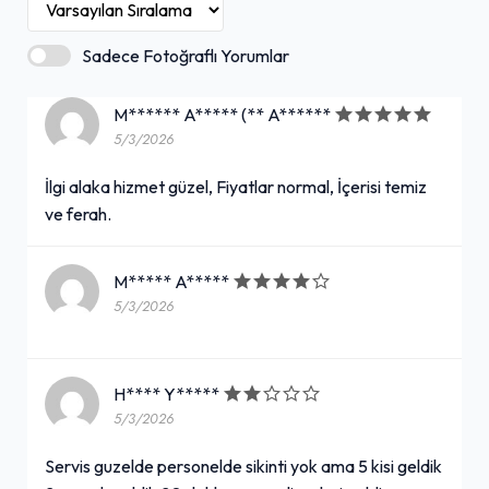
Sadece Fotoğraflı Yorumlar
M****** A***** (** A******
5/3/2026
İlgi alaka hizmet güzel, Fiyatlar normal, İçerisi temiz
ve ferah.
M***** A*****
5/3/2026
H**** Y*****
5/3/2026
Servis guzelde personelde sikinti yok ama 5 kisi geldik