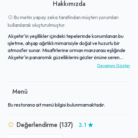
Hakkımızda
Bu metin yapay zeka tarafından müşteri yorumları
kullanılarak oluşturulmuştur.
Akşehir'in yeşillikler içindeki tepelerinde konumlanan bu
işletme, ahşap ağırlıklı mimarisiyle doğal ve huzurlu bir
atmosfer sunar. Misafirlerine orman manzarası eşliğinde
Akşehir'in panaromik güzelliklerini gözler önüne seren
mekan, özellikle sakin bir yemek deneyimi arayanlar için
Devamını Göster
idealdir. Mutfakta özenle hazırlanan lezzetleriyle öne
çıkan işletme, Akşehir Kebabı, Peynir Pidesi ve Kuzu
Tandır gibi yöresel tatlarıyla beğeni toplamaktadır. Genel
Menü
olarak ilgili ve nazik personeliyle hızlı servis anlayışını
benimseyen işletme, misafir memnuniyetine önem verir.
Bu restorana ait menü bilgisi bulunmamaktadır.
Ferah ve temiz ortamında, uygun fiyat politikası ve yemek
sonrası ikram ettiği çayla keyifli anlar yaşatan bu mekan,
bölgenin görülmeye değer adreslerinden biridir.
Değerlendirme (137)
3.1