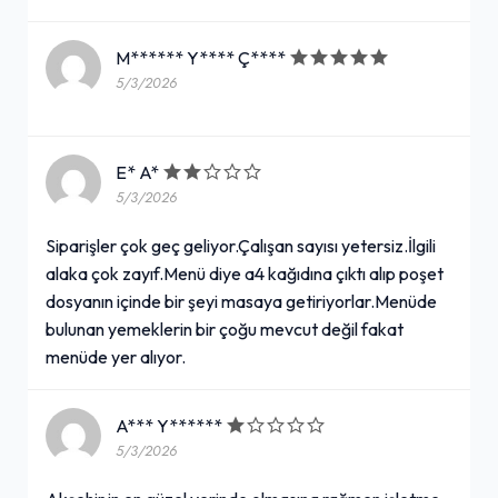
M****** Y**** Ç****
5/3/2026
E* A*
5/3/2026
Siparişler çok geç geliyor.Çalışan sayısı yetersiz.İlgili
alaka çok zayıf.Menü diye a4 kağıdına çıktı alıp poşet
dosyanın içinde bir şeyi masaya getiriyorlar.Menüde
bulunan yemeklerin bir çoğu mevcut değil fakat
menüde yer alıyor.
A*** Y******
5/3/2026