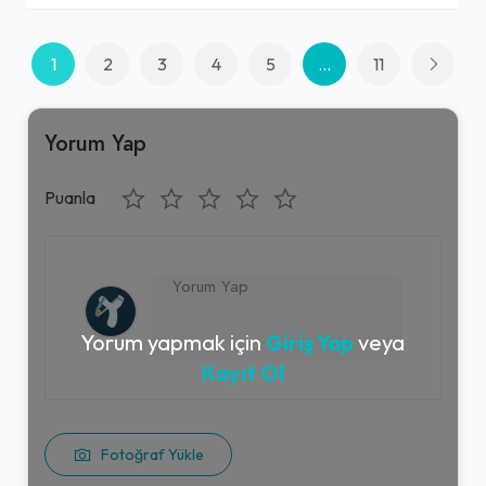
1
2
3
4
5
...
11
Yorum Yap
Puanla
Yorum yapmak için
Giriş Yap
veya
Kayıt Ol
Fotoğraf Yükle