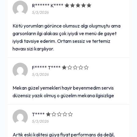
R****** K****
5/3/2026
Kötü yorumları görünce olumsuz algı oluşmuştu ama
garsonların ilgi alakası çok iyiydi ve menü de gayet
iyiydi tavsiye ederim. Ortam sessiz ve tertemiz
havası sizi karşılıyor.
F***** T****
5/3/2026
Mekan güzel yemekleri hayir beyenmedim servis
düzensiz yazık olmuş o güzelim mekana ilgisizlige
T****
5/3/2026
Artık eski kalitesi güya fiyat performans da değil,