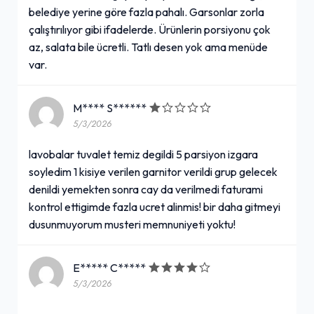
belediye yerine göre fazla pahalı. Garsonlar zorla
çalıştırılıyor gibi ifadelerde. Ürünlerin porsiyonu çok
az, salata bile ücretli. Tatlı desen yok ama menüde
var.
M**** S******
5/3/2026
lavobalar tuvalet temiz degildi 5 parsiyon izgara
soyledim 1 kisiye verilen garnitor verildi grup gelecek
denildi yemekten sonra cay da verilmedi faturami
kontrol ettigimde fazla ucret alinmis! bir daha gitmeyi
dusunmuyorum musteri memnuniyeti yoktu!
E***** C*****
5/3/2026