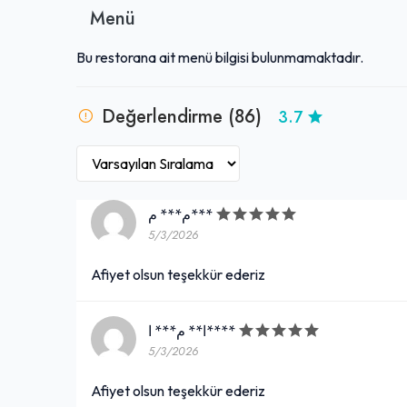
Menü
Bu restorana ait menü bilgisi bulunmamaktadır.
Değerlendirme (86)
3.7
م*** م***
5/3/2026
Afiyet olsun teşekkür ederiz
ا** م*** ا****
5/3/2026
Afiyet olsun teşekkür ederiz