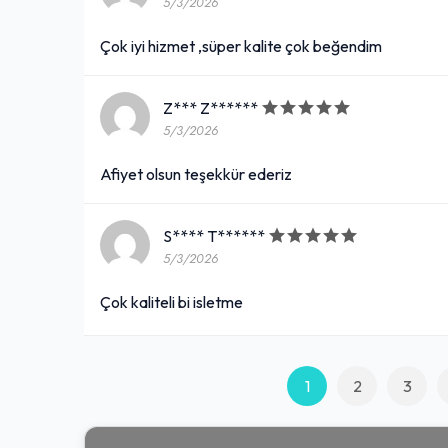
5/3/2026
Çok iyi hizmet ,süper kalite çok beğendim
Z*** Z******
5/3/2026
Afiyet olsun teşekkür ederiz
S**** T******
5/3/2026
Çok kaliteli bi isletme
1
2
3