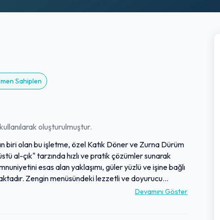
Hemen Sahiplen
ullanılarak oluşturulmuştur.
n biri olan bu işletme, özel Katık Döner ve Zurna Dürüm
stü al-çık" tarzında hızlı ve pratik çözümler sunarak
niyetini esas alan yaklaşımı, güler yüzlü ve işine bağlı
maktadır. Zengin menüsündeki lezzetli ve doyurucu
r müşteri kitlesine hitap etmektedir. Hızlı paket servis
Devamını Göster
edeflemektedir.