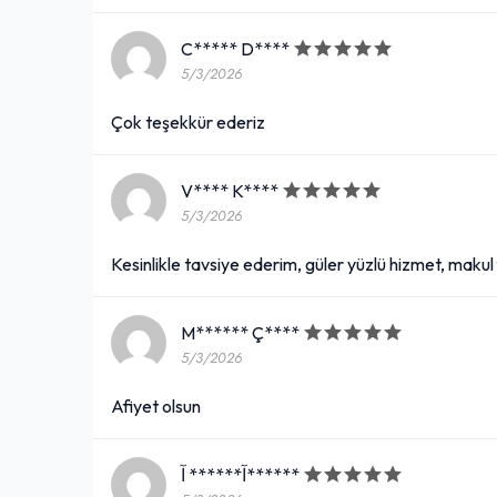
C***** D****
5/3/2026
Çok teşekkür ederiz
V**** K****
5/3/2026
Kesinlikle tavsiye ederim, güler yüzlü hizmet, makul 
M****** Ç****
5/3/2026
Afiyet olsun
آ****** آ******