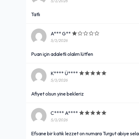
5/3/2026
Tatlı
A*** G**
5/3/2026
Puan için adaletli olalım lütfen
K**** Ü****
5/3/2026
Afiyet olsun yine bekleriz
C**** A****
5/3/2026
Efsane bir katık lezzet on numara Turgut abiye sel