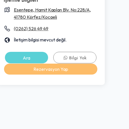
Esentepe, Hamit Kaplan Blv. No:228/A,
41780 Körfez/Kocaeli
(0262) 526 49 49
İletişim bilgisi mevcut değil.
Ara
Bilgi Yok
Rezervasyon Yap