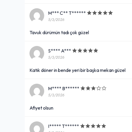
M*** C** T******
5/3/2026
Tavuk dürümün tadı çok güzel
S**** A***
5/3/2026
Katık döner in bende yeri bir başka mekan güzel
M**** B******
5/3/2026
Afiyet olsun
I***** T******