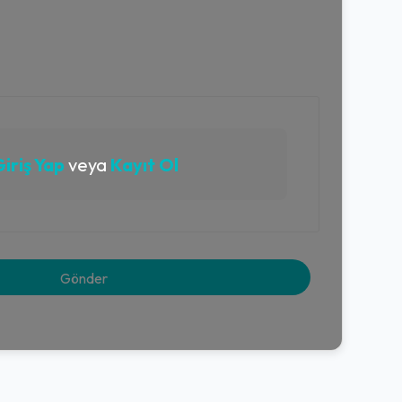
iriş Yap
veya
Kayıt Ol