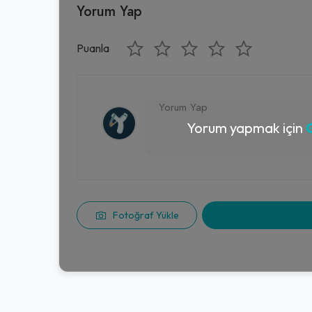
Yorum Yap
Puanla
Yorum yapmak için
G
Fotoğraf Yükle