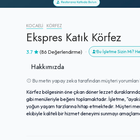
Restorana Katkıda Bulun
KOCAELI
KÖRFEZ
Ekspres Katık Körfez
3.7
(86 Değerlendirme)
Bu İşletme Sizin Mi? 
Hakkımızda
Bu metin yapay zeka tarafından müşteri yorumları k
Körfez bölgesinin öne çıkan döner lezzet duraklarında
gibi menüleriyle beğeni toplamaktadır. İşletme, "ayakü
yoğun yaşam tarzlarına hitap etmektedir. Müşteri memnu
ekibiyle kaliteli bir hizmet deneyimi sunmayı amaçla
seçenekleri uygun fiyatlarla buluşturan mekan, geniş bi
ağı sayesinde de lezzeti kapınıza kadar ulaştırmayı h