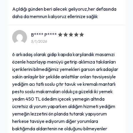
Açıldığı günden beri ailecek geliyoruz,her defasında
daha da memnun kalıyoruz ellerinize sağlık
B**** P****
5/1/2026
6 arkadaş olarak gidip kapıda karşılandık masamızi
özenle hazırlayıp menüyü getirip aklımıza takılanları
içeriklerini bilmediğimiz yemekleri garson arkadaşlar
sakin anlaşılır bir şekilde anlattılar onları tavsiyesiyle
yediğim acı tatlı soslu çıtır tavuk ve kremalı mantarlı
pesto soslu makarnaları oldukça güzeldi iki yemek
yedim 450 TL ödedim içecek yemegin altında
ücretsiz di yorum yaparken aldığım hizmeti yediğim
yemeğin lezzetini ön planda tutarak yapıyorum
herkese tavsiye ediyorum diğer yorumlara
baktığımda aldantenin ne olduğunu bilmeyenler