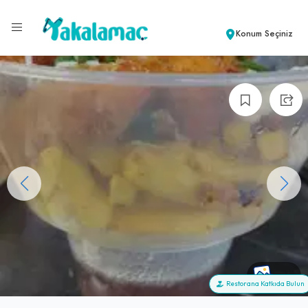
Konum Seçiniz
+14
Restorana Katkıda Bulun