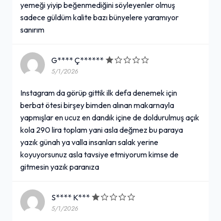
yemeği yiyip beğenmediğini söyleyenler olmuş
sadece güldüm kalite bazı bünyelere yaramıyor
sanırım
G**** Ç******
5/1/2026
Instagram da görüp gittik ilk defa denemek için
berbat ötesi birşey bimden alınan makarnayla
yapmışlar en ucuz en dandık içine de doldurulmuş açık
kola 290 lira toplam yani asla değmez bu paraya
yazık günah ya valla insanları salak yerine
koyuyorsunuz asla tavsiye etmiyorum kimse de
gitmesin yazık paranıza
S**** K***
5/1/2026