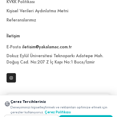
KVKK Politikası
Kişisel Verileri Aydınlatma Metni
Referanslarımız
İletişim
E-Posta
iletisim@yakalamac.com.tr
Dokuz Eylül Üniversitesi Teknoparkı Adatepe Mah.
Doğuş Cad. No:207 Z İç Kapı No:1 Buca/İzmir
📱 Mobil uygulamamızı keşfedin!
Çerez Tercihleriniz
🍪
✖
Deneyiminizi kişiselleştirmek ve reklamları optimize etmek için
0
çerezler kullanıyoruz.
Çerez Politikası
2026 ©
Yakala
. All rights reserved.