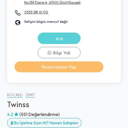
No:159 Daire:4, 41100 İZmit/Kocaeli
0533 581 41 00
İletişim bilgisi mevcut değil.
Ara
Bilgi Yok
Rezervasyon Yap
KOCAELI
İZMIT
Twinss
4.2
(551 Değerlendirme)
Bu İşletme Sizin Mi? Hemen Sahiplen