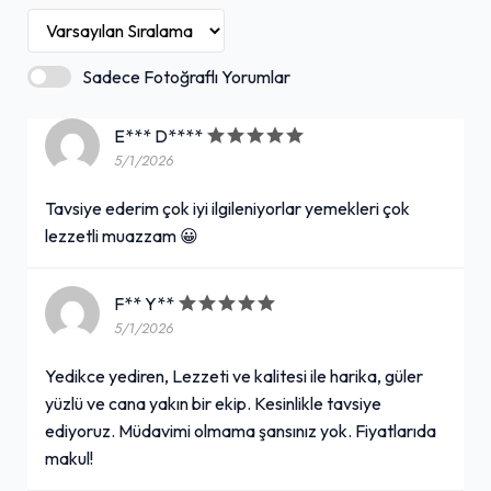
Sadece Fotoğraflı Yorumlar
E*** D****
5/1/2026
Tavsiye ederim çok iyi ilgileniyorlar yemekleri çok
lezzetli muazzam 😀
F** Y**
5/1/2026
Yedikce yediren, Lezzeti ve kalitesi ile harika, güler
yüzlü ve cana yakın bir ekip. Kesinlikle tavsiye
ediyoruz. Müdavimi olmama şansınız yok. Fiyatlarıda
makul!