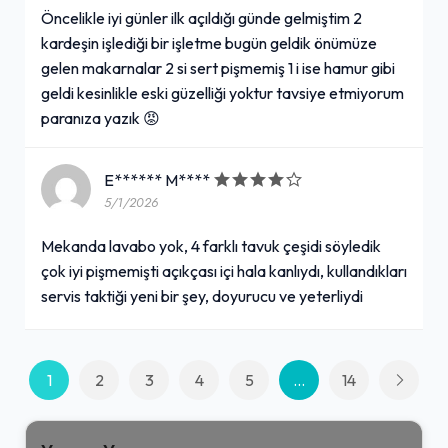
Öncelikle iyi günler ilk açıldığı günde gelmiştim 2
kardeşin işlediği bir işletme bugün geldik önümüze
gelen makarnalar 2 si sert pişmemiş 1 i ise hamur gibi
geldi kesinlikle eski güzelliği yoktur tavsiye etmiyorum
paranıza yazık 😡
E****** M****
5/1/2026
Mekanda lavabo yok, 4 farklı tavuk çeşidi söyledik
çok iyi pişmemişti açıkçası içi hala kanlıydı, kullandıkları
servis taktiği yeni bir şey, doyurucu ve yeterliydi
1
2
3
4
5
...
14