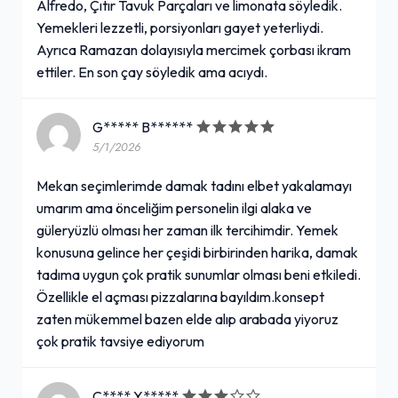
Alfredo, Çıtır Tavuk Parçaları ve limonata söyledik.
Yemekleri lezzetli, porsiyonları gayet yeterliydi.
Ayrıca Ramazan dolayısıyla mercimek çorbası ikram
ettiler. En son çay söyledik ama acıydı.
G***** B******
5/1/2026
Mekan seçimlerimde damak tadını elbet yakalamayı
umarım ama önceliğim personelin ilgi alaka ve
güleryüzlü olması her zaman ilk tercihimdir. Yemek
konusuna gelince her çeşidi birbirinden harika, damak
tadıma uygun çok pratik sunumlar olması beni etkiledi.
Özellikle el açması pizzalarına bayıldım.konsept
zaten mükemmel bazen elde alıp arabada yiyoruz
çok pratik tavsiye ediyorum
C**** Y*****