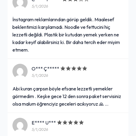
5/1/2026
İnstagram reklamlarından görüp geldik. Maalesef
beklentimizi karşılamadı. Noodle ve fettucini hiç
lezzetli değildi. Plastik bir kutudan yemek yerken ne
kadar keyif alabilirsiniz ki. Bir daha tercih eder miyim
etmem.
O*** Ç*****
5/1/2026
Abi kuran çarpsın böyle efsane lezzetli yemekler
görmedim . Keşke gece 12 den sonra paket servisiniz
olsa malum öğrenciyiz geceleri acıkıyoruz 🙏 …
E**** U***
5/1/2026