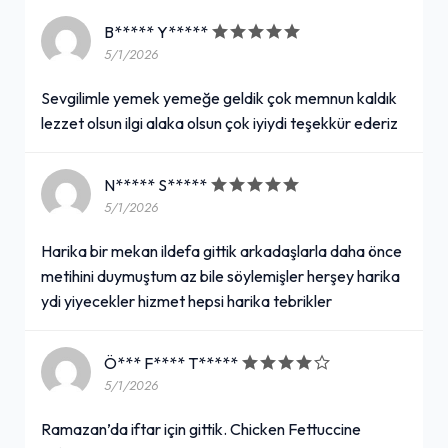
B***** Y*****
5/1/2026
Sevgilimle yemek yemeğe geldik çok memnun kaldık
lezzet olsun ilgi alaka olsun çok iyiydi teşekkür ederiz
N***** S*****
5/1/2026
Harika bir mekan ildefa gittik arkadaşlarla daha önce
metihini duymuştum az bile söylemişler herşey harika
ydi yiyecekler hizmet hepsi harika tebrikler
Ö*** F**** T*****
5/1/2026
Ramazan’da iftar için gittik. Chicken Fettuccine