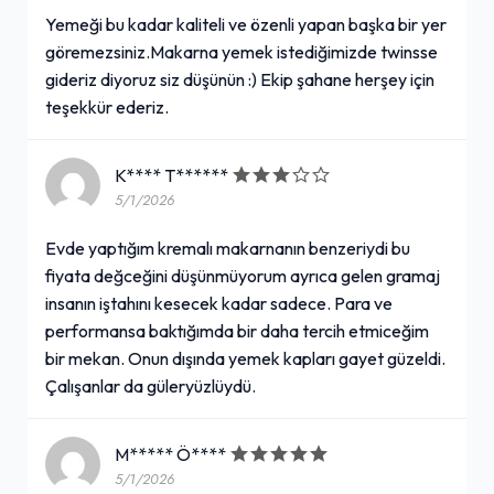
Yemeği bu kadar kaliteli ve özenli yapan başka bir yer
göremezsiniz.Makarna yemek istediğimizde twinsse
gideriz diyoruz siz düşünün :) Ekip şahane herşey için
teşekkür ederiz.
K**** T******
5/1/2026
Evde yaptığım kremalı makarnanın benzeriydi bu
fiyata değceğini düşünmüyorum ayrıca gelen gramaj
insanın iştahını kesecek kadar sadece. Para ve
performansa baktığımda bir daha tercih etmiceğim
bir mekan. Onun dışında yemek kapları gayet güzeldi.
Çalışanlar da güleryüzlüydü.
M***** Ö****
5/1/2026