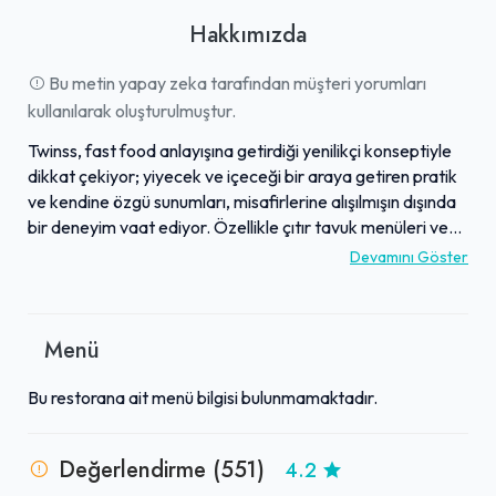
Hakkımızda
Bu metin yapay zeka tarafından müşteri yorumları
kullanılarak oluşturulmuştur.
Twinss, fast food anlayışına getirdiği yenilikçi konseptiyle
dikkat çekiyor; yiyecek ve içeceği bir araya getiren pratik
ve kendine özgü sunumları, misafirlerine alışılmışın dışında
bir deneyim vaat ediyor. Özellikle çıtır tavuk menüleri ve
zengin soslu makarnaları, doyurucu porsiyonlarıyla lezzet
Devamını Göster
arayanların favorisi haline gelmiş durumda. Menüde yer
alan lazanya, pizza ve çeşitli atıştırmalıklar da tatmin edici
lezzetler sunarken, mekana özgü içecekleriyle de fark
Menü
yaratıyor. Güler yüzlü ve ilgili personeliyle öne çıkan
işletme, keyifli dekorasyonu ve merkezi konumuyla hem
Bu restorana ait menü bilgisi bulunmamaktadır.
gençler hem de aileler için hoş bir atmosfer sunuyor. Fiyat-
performans dengesiyle de övgü toplayan Twinss, hızlı,
lezzetli ve farklı bir yemek deneyimi arayanlar için İzmit'te
Değerlendirme (551)
4.2
tercih edilesi bir durak olarak konumlanıyor.