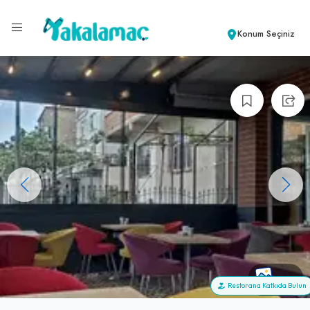
Konum Seçiniz
+18
Restorana Katkıda Bulun