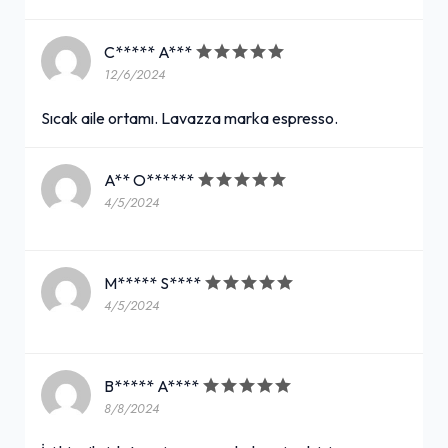
C***** A***
12/6/2024
Sıcak aile ortamı. Lavazza marka espresso.
A** O******
4/5/2024
M***** S****
4/5/2024
B***** A****
8/8/2024