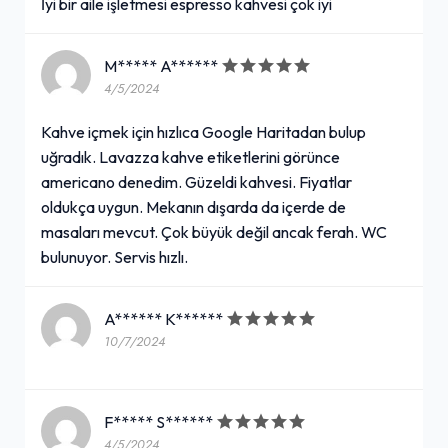
İyi bir aile işletmesi espresso kahvesi çok iyi
M***** A******
4/5/2024
Kahve içmek için hızlıca Google Haritadan bulup
uğradık. Lavazza kahve etiketlerini görünce
americano denedim. Güzeldi kahvesi. Fiyatlar
oldukça uygun. Mekanın dışarda da içerde de
masaları mevcut. Çok büyük değil ancak ferah. WC
bulunuyor. Servis hızlı.
A****** K******
10/7/2024
F***** S******
4/5/2024