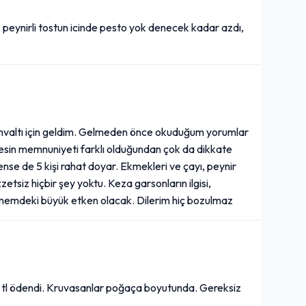
peynirli tostun icinde pesto yok denecek kadar azdı,
kahvaltı için geldim. Gelmeden önce okuduğum yorumlar
esin memnuniyeti farklı olduğundan çok da dikkate
ense de 5 kişi rahat doyar. Ekmekleri ve çayı, peynir
zetsiz hiçbir şey yoktu. Keza garsonların ilgisi,
tmemdeki büyük etken olacak. Dilerim hiç bozulmaz
0 tl ödendi. Kruvasanlar poğaça boyutunda. Gereksiz