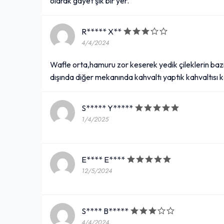
olarak gayet şık bir yer.
R***** X**
4/4/2024
Wafle orta,hamuru zor keserek yedik çileklerin bazıla
dışında diğer mekanında kahvaltı yaptık kahvaltısı ka
S***** Y*****
1/4/2025
E**** E****
12/5/2024
S**** B*****
4/4/2024