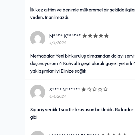
İlk kez gittim ve benimle mükemmel bir şekilde ilgil
yedim. İnanılmazdı.
M**** K******
4/4/2024
Merhabalar Yeni bir kuruluş olmasından dolayı servis 
düşünüyorum ⭐️ Kahvaltı çeşit olarak gayet yeterli ⭐️
yaklaşımları iyi Elinize sağlık
S**** N******
4/4/2024
Sipariş verdik 1 saattir kruvasan bekledik. Bu kadar
gibi.