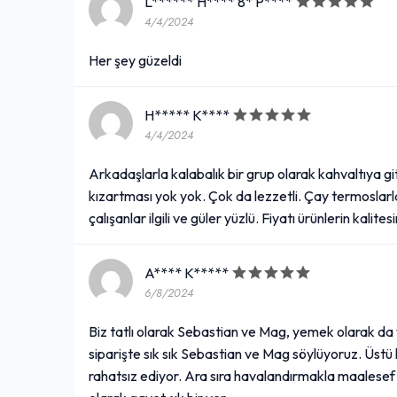
L****** H**** 8* P****
4/4/2024
Her şey güzeldi
H***** K****
4/4/2024
Arkadaşlarla kalabalık bir grup olarak kahvaltıya gi
kızartması yok yok. Çok da lezzetli. Çay termoslar
çalışanlar ilgili ve güler yüzlü. Fiyatı ürünlerin kalite
A**** K*****
6/8/2024
Biz tatlı olarak Sebastian ve Mag, yemek olarak da 
siparişte sık sık Sebastian ve Mag söylüyoruz. Üstü k
rahatsız ediyor. Ara sıra havalandırmakla maales