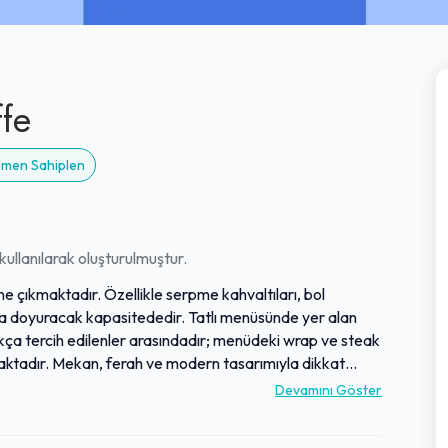
fe
Hemen Sahiplen
ullanılarak oluşturulmuştur.
ne çıkmaktadır. Özellikle serpme kahvaltıları, bol
tlıkla doyuracak kapasitededir. Tatlı menüsünde yer alan
ıkça tercih edilenler arasındadır; menüdeki wrap ve steak
aktadır. Mekan, ferah ve modern tasarımıyla dikkat
ak bir ortam sağlamaktadır. Ürünlerin tazeliği ve
Devamını Göster
tekrar gelme isteğini artıran önemli faktörlerdendir.