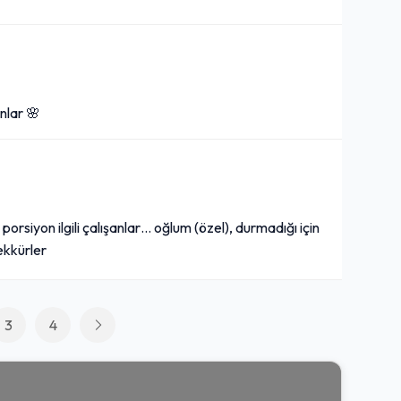
anlar 🌸
orsiyon ilgili çalışanlar… oğlum (özel), durmadığı için
şekkürler
3
4