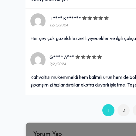
T**** K******
12/5/2024
Her şey çok güzeldi lezzetli yiyecekler ve ilgili çalış
G**** A***
9/6/2024
Kahvaltısı mükemmeldi hem kaliteli ürün hem de bol p
şiparişimizi hızlandırdılar ekstra duyarlı işletme. Te
1
2
Yorum Yap