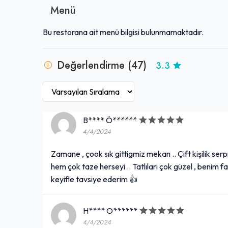
Menü
Bu restorana ait menü bilgisi bulunmamaktadır.
Değerlendirme (47)
3.3
B**** Ö******
4/4/2024
Zamane , çook sık gittigmiz mekan .. Çift kişilik ser
hem çok taze herseyi .. Tatlıları çok güzel , benim f
keyifle tavsiye ederim 👍
H**** O******
4/4/2024