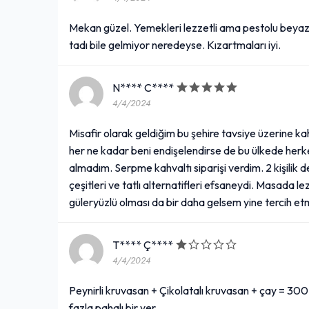
Mekan güzel. Yemekleri lezzetli ama pestolu beyaz 
tadı bile gelmiyor neredeyse. Kızartmaları iyi.
N**** C****
4/4/2024
Misafir olarak geldiğim bu şehire tavsiye üzerine 
her ne kadar beni endişelendirse de bu ülkede herk
almadım. Serpme kahvaltı siparişi verdim. 2 kişilik d
çeşitleri ve tatlı alternatifleri efsaneydi. Masada lez
güleryüzlü olması da bir daha gelsem yine tercih e
T**** Ç****
4/4/2024
Peynirli kruvasan + Çikolatalı kruvasan + çay = 30
fazla pahalı bir yer.