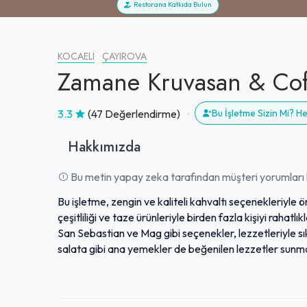
Restorana Katkıda Bulun
KOCAELI
ÇAYIROVA
Zamane Kruvasan & Cof
3.3
(47 Değerlendirme)
Bu İşletme Sizin Mi? 
Hakkımızda
Bu metin yapay zeka tarafından müşteri yorumları k
Bu işletme, zengin ve kaliteli kahvaltı seçenekleriyle ö
çeşitliliği ve taze ürünleriyle birden fazla kişiyi raha
San Sebastian ve Mag gibi seçenekler, lezzetleriyle s
salata gibi ana yemekler de beğenilen lezzetler sunm
çekmekte, ilgili ve güler yüzlü personeli sayesinde sıc
lezzetiyle birlikte özenli hizmet anlayışı, misafirlerin 