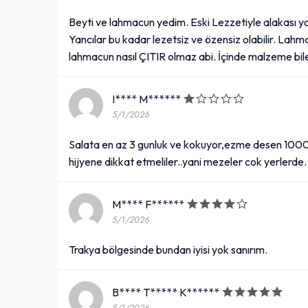
Beyti ve lahmacun yedim. Eski Lezzetiyle alakası yo
Yancılar bu kadar lezetsiz ve özensiz olabilir. La
lahmacun nasıl ÇITIR olmaz abi. İçinde malzeme bil
I**** M******
5/1/2026
Salata en az 3 gunluk ve kokuyor,ezme desen 1000
hijyene dikkat etmeliler..yani mezeler cok yerlerde.
M**** F******
5/1/2026
Trakya bölgesinde bundan iyisi yok sanırım.
B**** T***** K******