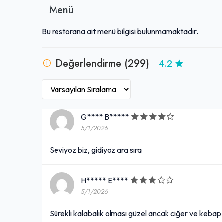
hizmet veren işletme, Lüleburgaz standartlarının üzer
Menü
olumlu geri bildirimler almaktadır.
Bu restorana ait menü bilgisi bulunmamaktadır.
Değerlendirme (299)
4.2
G**** B*****
5/1/2026
Seviyoz biz, gidiyoz ara sıra
H***** E****
5/1/2026
Sürekli kalabalık olması güzel ancak ciğer ve keba