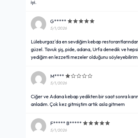
iyi.
G*****
5/1/2026
Lüleburgaz'da en sevdiğim kebap restorantlarından
güzel. Tavuk şiş, pide, adana, Urfa denedik ve hepsi
yediğim en lezzetli mezeler olduğunu söyleyebilirim. 
M****
5/1/2026
Ciğer ve Adana kebap yedikten bir saat sonra karın 
anladım. Çok kez gitmiştim artık asla gitmem
F***** B*****
5/1/2026