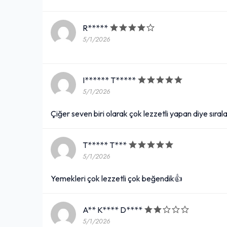
R*****
5/1/2026
I****** T*****
5/1/2026
Çiğer seven biri olarak çok lezzetli yapan diye sırala
T***** T***
5/1/2026
Yemekleri çok lezzetli çok beğendik👍
A** K**** D****
5/1/2026