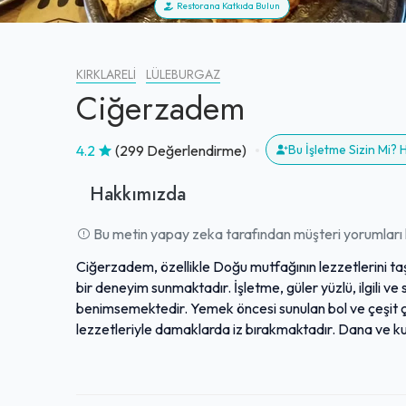
Restorana Katkıda Bulun
KIRKLARELI
LÜLEBURGAZ
Ciğerzadem
4.2
(299 Değerlendirme)
Bu İşletme Sizin Mi?
Hakkımızda
Bu metin yapay zeka tarafından müşteri yorumları k
Ciğerzadem, özellikle Doğu mutfağının lezzetlerini taşı
bir deneyim sunmaktadır. İşletme, güler yüzlü, ilgili ve s
benimsemektedir. Yemek öncesi sunulan bol ve çeşit çe
lezzetleriyle damaklarda iz bırakmaktadır. Dana ve ku
yemekler, özenle hazırlanmış ve ustaca pişirilmiş tatla
porsiyonlar ve zengin menü içeriği, fiyat performans a
toplayan Hayrabolu tatlısı gibi özel lezzetler de me