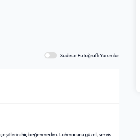
inde bir restaurant deneyimi sunarak misafirlerinden
Sadece Fotoğraflı Yorumlar
p çeşitlerini hiç beğenmedim. Lahmacunu güzel, servis