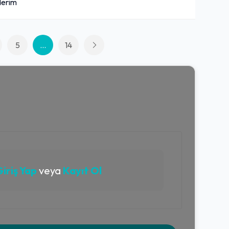
derim
5
...
14
iriş Yap
veya
Kayıt Ol