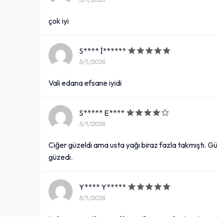
5/1/2026
çok iyi
S**** İ******
5/1/2026
Vali edana efsane iyidi
S***** E****
5/1/2026
Ciğer güzeldi ama usta yağı biraz fazla takmıştı. Gü
güzedi.
Y**** Y*****
5/1/2026