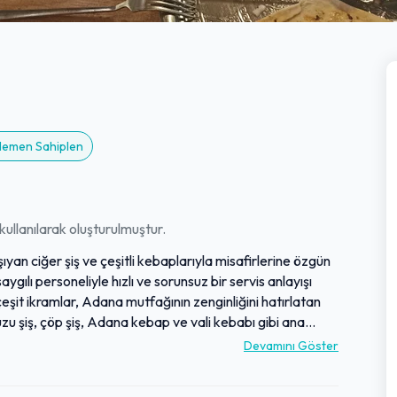
 Hemen Sahiplen
ullanılarak oluşturulmuştur.
yan ciğer şiş ve çeşitli kebaplarıyla misafirlerine özgün
aygılı personeliyle hızlı ve sorunsuz bir servis anlayışı
şit ikramlar, Adana mutfağının zenginliğini hatırlatan
zu şiş, çöp şiş, Adana kebap ve vali kebabı gibi ana
rıyla misafirlerin beğenisini kazanmaktadır. Bol
Devamını Göster
çısından ideal bir deneyim sunarken, özellikle beğeni
nüyü tamamlamaktadır. Genel olarak temiz bir ortamda