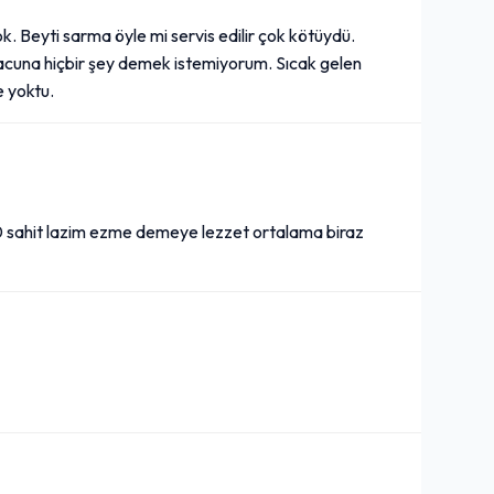
k. Beyti sarma öyle mi servis edilir çok kötüydü.
hmacuna hiçbir şey demek istemiyorum. Sıcak gelen
e yoktu.
 sahit lazim ezme demeye lezzet ortalama biraz