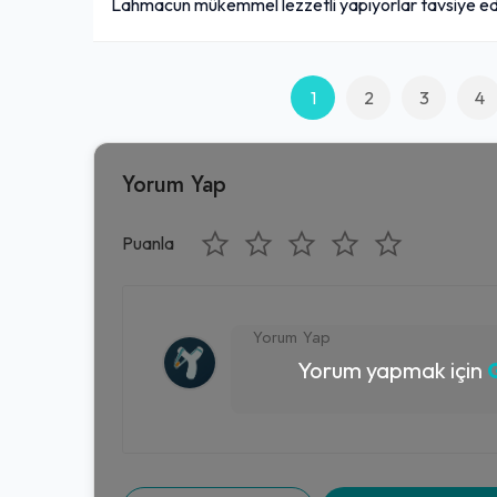
Lahmacun mükemmel lezzetli yapıyorlar tavsiye e
1
2
3
4
Yorum Yap
Puanla
Yorum yapmak için
G