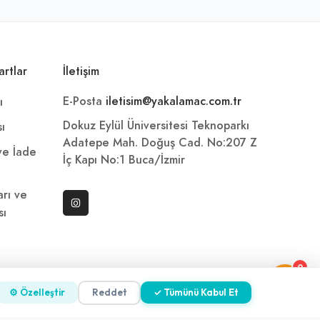
artlar
İletişim
E-Posta
iletisim@yakalamac.com.tr
ı
Dokuz Eylül Üniversitesi Teknoparkı
sı
Adatepe Mah. Doğuş Cad. No:207 Z
 ve İade
İç Kapı No:1 Buca/İzmir
arı ve
sı
0
ni
⚙ Özelleştir
Reddet
✓ Tümünü Kabul Et
z