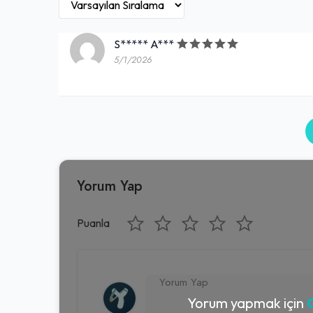
S***** A***
5/1/2026
Yorum Yap
Puanla
Yorum yapmak için
G