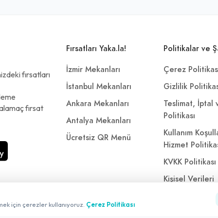
Fırsatları Yaka.la!
Politikalar ve Ş
İzmir Mekanları
Çerez Politikas
zdeki fırsatları
İstanbul Mekanları
Gizlilik Politika
ödeme
Ankara Mekanları
Teslimat, İptal
alamaç fırsat
Politikası
Antalya Mekanları
Kullanım Koşull
Ücretsiz QR Menü
Hizmet Politika
KVKK Politikası
Kişisel Verileri
Aydınlatma Met
mek için çerezler kullanıyoruz.
Çerez Politikası
Referanslarımı