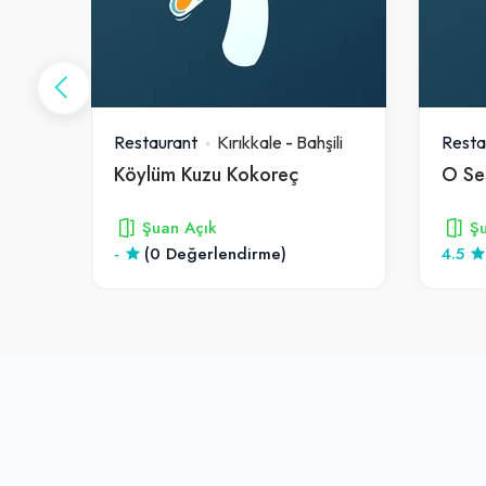
ili
Restaurant
Kırıkkale
-
Bahşili
Resta
Köylüm Kuzu Kokoreç
O Se
Şuan Açık
Şu
-
(0 Değerlendirme)
4.5