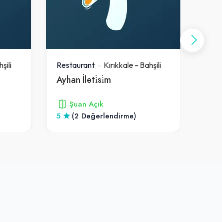
şili
Restaurant
Kırıkkale
-
Bahşili
Rest
Ayhan İleti̇si̇m
Bak
Şuan Açık
5
(2 Değerlendirme)
4.5