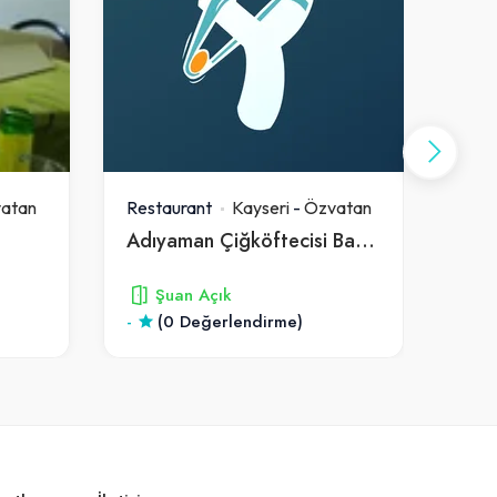
atan
Restaurant
Kayseri
-
Özvatan
Rest
Adıyaman Çiğköftecisi Bayram Usta
Çına
Şuan Açık
-
(0 Değerlendirme)
4.8