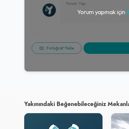
Yorum yapmak için
G
Fotoğraf Yükle
Yakınındaki Beğenebileceğiniz Mekanl