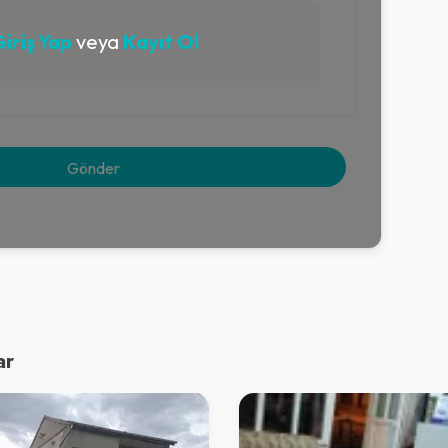
iriş Yap
veya
Kayıt Ol
ar