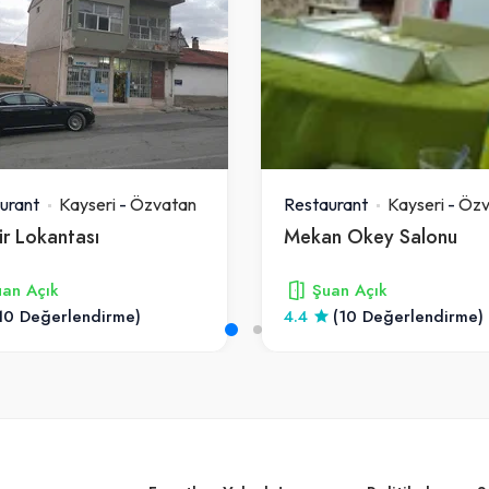
urant
Kayseri
-
Özvatan
Restaurant
Kayseri
-
Özv
r Lokantası
Mekan Okey Salonu
an Açık
Şuan Açık
10 Değerlendirme)
4.4
(10 Değerlendirme)