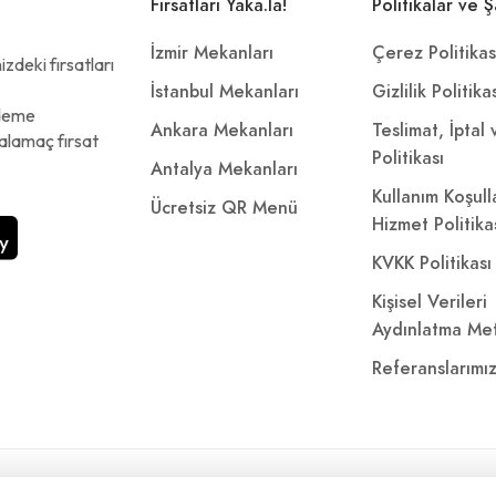
Fırsatları Yaka.la!
Politikalar ve Ş
İzmir Mekanları
Çerez Politikas
zdeki fırsatları
İstanbul Mekanları
Gizlilik Politika
ödeme
Ankara Mekanları
Teslimat, İptal
alamaç fırsat
Politikası
Antalya Mekanları
Kullanım Koşull
Ücretsiz QR Menü
Hizmet Politika
KVKK Politikası
Kişisel Verileri
Aydınlatma Met
Referanslarımı