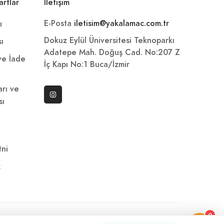
artlar
İletişim
E-Posta
iletisim@yakalamac.com.tr
ı
Dokuz Eylül Üniversitesi Teknoparkı
sı
Adatepe Mah. Doğuş Cad. No:207 Z
 ve İade
İç Kapı No:1 Buca/İzmir
arı ve
sı
ni
z
0