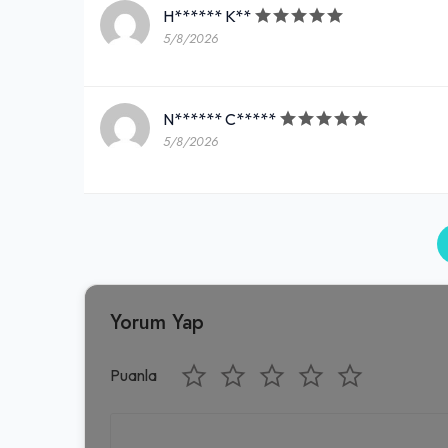
H****** K**
5/8/2026
N****** C*****
5/8/2026
Yorum Yap
Puanla