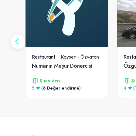
tan
Restaurant
Kayseri
-
Özvatan
Resta
Numanın Meşur Dönercisi
Özgü
Şuan Açık
Şu
5
(6 Değerlendirme)
4
(