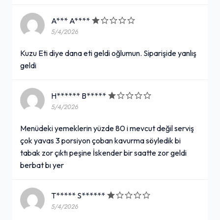
A*** A****
5/4/2026
Kuzu Eti diye dana eti geldi oğlumun. Siparişide yanlış
geldi
H****** B*****
5/4/2026
Menüdeki yemeklerin yüzde 80 i mevcut değil serviş
çok yavas 3 porsiyon çoban kavurma söyledik bi
tabak zor çıktı peşine İskender bir saatte zor geldi
berbat bı yer
T***** S******
5/4/2026