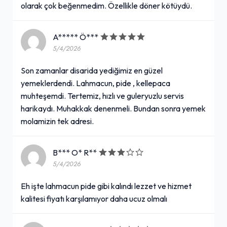
olarak çok beğenmedim. Özellikle döner kötüydü.
A***** Ö***
5/4/2026
Son zamanlar disarida yediğimiz en güzel
yemeklerdendi. Lahmacun, pide , kellepaca
muhteşemdi. Tertemiz, hızlı ve guleryuzlu servis
harikaydı. Muhakkak denenmeli. Bundan sonra yemek
molamizin tek adresi.
B*** O* R**
5/4/2026
Eh işte lahmacun pide gibi kalındı lezzet ve hizmet
kalitesi fiyatı karşılamıyor daha ucuz olmalı