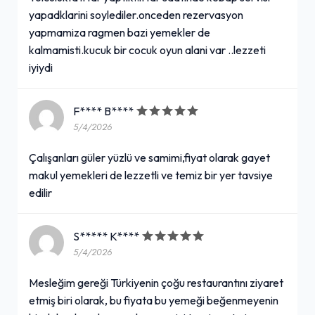
yapadklarini soylediler.onceden rezervasyon
yapmamiza ragmen bazi yemekler de
kalmamisti.kucuk bir cocuk oyun alani var ..lezzeti
iyiydi
F**** B****
5/4/2026
Çalışanları güler yüzlü ve samimi,fiyat olarak gayet
makul yemekleri de lezzetli ve temiz bir yer tavsiye
edilir
S***** K****
5/4/2026
Mesleğim gereği Türkiyenin çoğu restaurantını ziyaret
etmiş biri olarak, bu fiyata bu yemeği beğenmeyenin