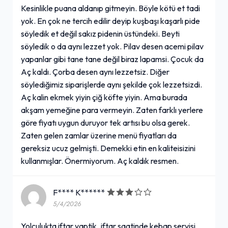
Kesinlikle puana aldanıp gitmeyin. Böyle kötü et tadi
yok. En çok ne tercih edilir deyip kuşbaşı kaşarlı pide
söyledik et değil sakız pidenin üstündeki. Beyti
söyledik o da aynı lezzet yok. Pilav desen acemi pilav
yapanlar gibi tane tane değil biraz lapamsi. Çocuk da
Aç kaldı. Çorba desen aynı lezzetsiz. Diğer
söylediğimiz siparişlerde aynı şekilde çok lezzetsizdi.
Aç kalin ekmek yiyin çiğ köfte yiyin. Ama burada
akşam yemeğine para vermeyin. Zaten farklı yerlere
göre fiyatı uygun duruyor tek artısı bu olsa gerek.
Zaten gelen zamlar üzerine menü fiyatları da
gereksiz ucuz gelmişti. Demekki etin en kaliteisizini
kullanmışlar. Önermiyorum. Aç kaldık resmen.
F**** K******
5/4/2026
Yolculukta iftar yaptik..iftar saatinde kebap servisi