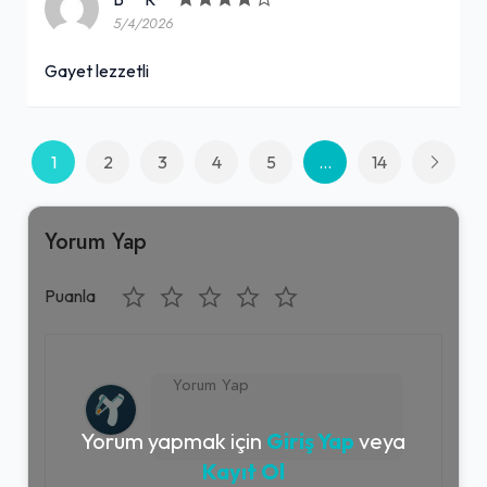
5/4/2026
Gayet lezzetli
1
2
3
4
5
...
14
Yorum Yap
Puanla
Yorum yapmak için
Giriş Yap
veya
Kayıt Ol