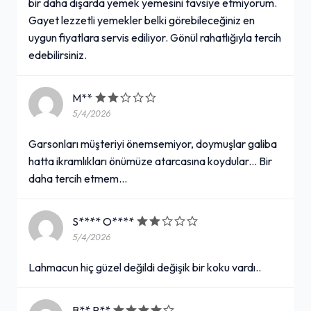
bir daha dışarda yemek yemesini tavsiye etmiyorum.
Gayet lezzetli yemekler belki görebileceğiniz en
uygun fiyatlara servis ediliyor. Gönül rahatlığıyla tercih
edebilirsiniz.
M**
5/4/2026
Garsonları müşteriyi önemsemiyor, doymuşlar galiba
hatta ikramlıkları önümüze atarcasına koydular... Bir
daha tercih etmem...
S**** O****
5/4/2026
Lahmacun hiç güzel değildi değişik bir koku vardı..
B** R**