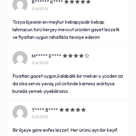
R****** K****
5/4/2026
Tosya ilçesinin en meşhur kebapçısıdır kebap
lahmacun türü herşey mevcut ürünleri gayet lezzetli
ve fiyatları uygun rahatlıkla tavsiye ederim
M***** E****
5/4/2026
Fiyatları gayet uygun,kalabalık bir mekan o yüzden az
da olsa servis yavaş yol üstünde karnınız acıktıysa
burada yemek yiyebilirsiniz.
T**** B****
5/4/2026
Bir ilçeye göre enfes lezzet. Her ürünü ayrı bir keyif.