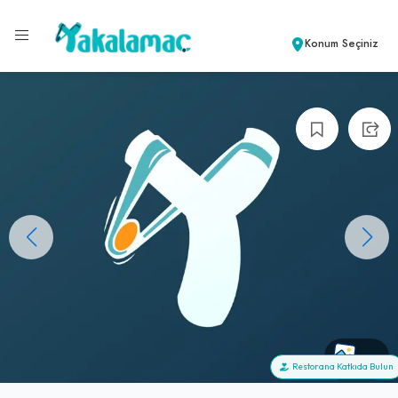
Konum Seçiniz
+0
Restorana Katkıda Bulun