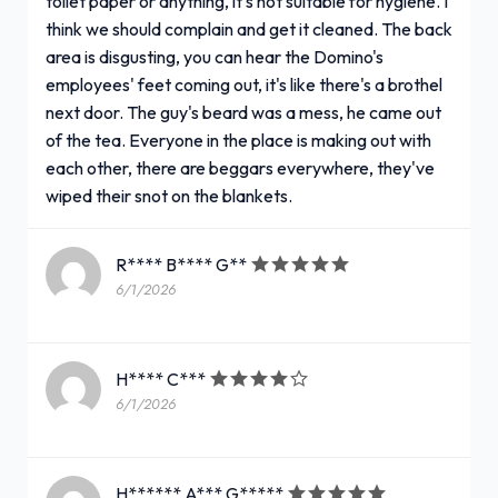
toilet paper or anything, it's not suitable for hygiene. I
think we should complain and get it cleaned. The back
area is disgusting, you can hear the Domino's
employees' feet coming out, it's like there's a brothel
next door. The guy's beard was a mess, he came out
of the tea. Everyone in the place is making out with
each other, there are beggars everywhere, they've
wiped their snot on the blankets.
R**** B**** G**
6/1/2026
H**** C***
6/1/2026
H****** A*** G*****