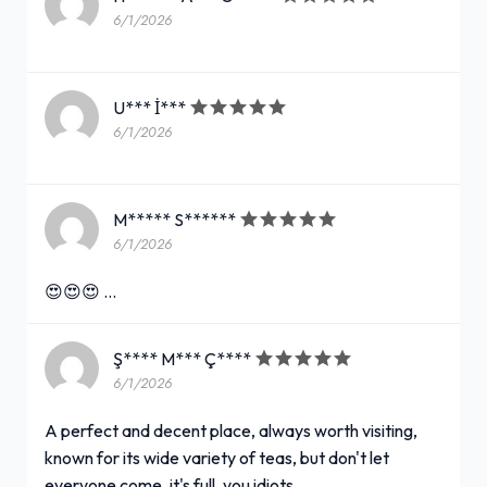
6/1/2026
U*** İ***
6/1/2026
M***** S******
6/1/2026
😍😍😍 …
Ş**** M*** Ç****
6/1/2026
A perfect and decent place, always worth visiting,
known for its wide variety of teas, but don't let
everyone come, it's full, you idiots.