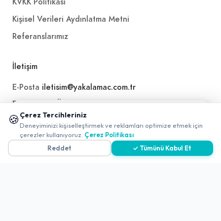
KVKK Politikası
Kişisel Verileri Aydınlatma Metni
Referanslarımız
İletişim
E-Posta
iletisim@yakalamac.com.tr
Dokuz Eylül Üniversitesi Teknoparkı Adatepe Mah.
📱 Mobil uygulamamızı keşfedin!
Doğuş Cad. No:207 Z İç Kapı No:1 Buca/İzmir
Çerez Tercihleriniz
🍪
✖
Deneyiminizi kişiselleştirmek ve reklamları optimize etmek için
0
çerezler kullanıyoruz.
Çerez Politikası
Reddet
✓ Tümünü Kabul Et
2026 ©
Yakala
. All rights reserved.