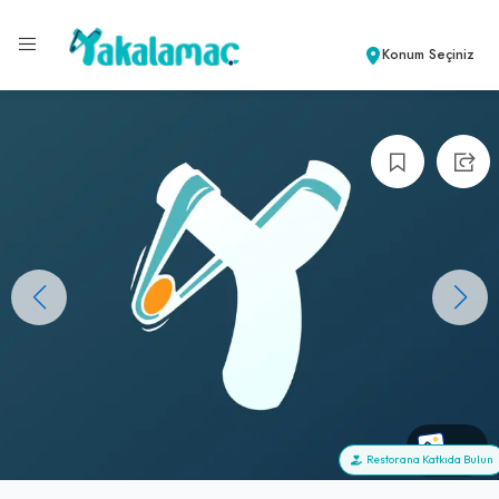
Konum Seçiniz
+0
Restorana Katkıda Bulun