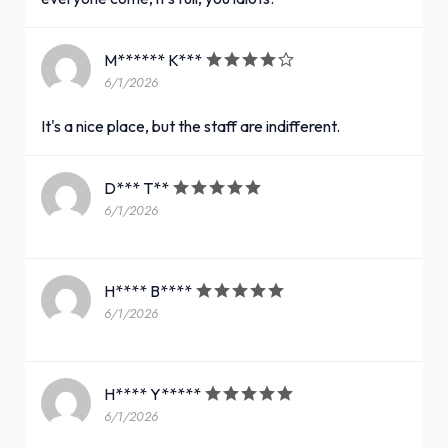
M****** K***
6/1/2026
It's a nice place, but the staff are indifferent.
D*** T**
6/1/2026
H**** B****
6/1/2026
H**** Y*****
6/1/2026