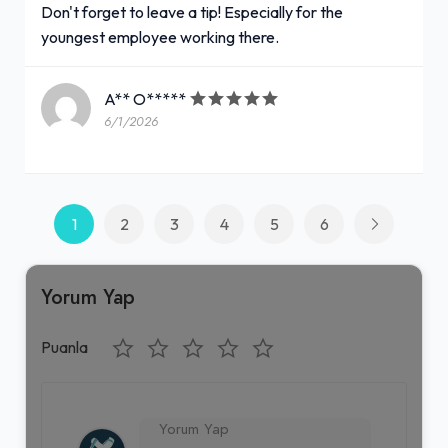
Don't forget to leave a tip! Especially for the
youngest employee working there.
A** O*****
6/1/2026
1
2
3
4
5
6
Yorum Yap
Puanla