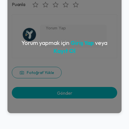
Puanla
Yorum yapmak için
Giriş Yap
veya
Kayıt Ol
Fotoğraf Yükle