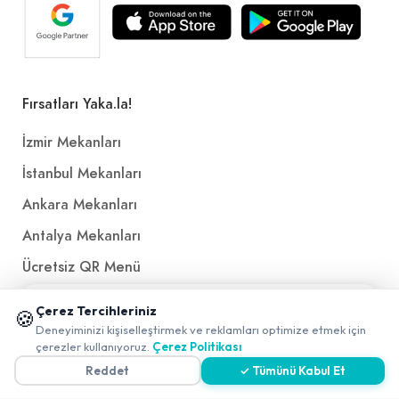
Fırsatları Yaka.la!
İzmir Mekanları
İstanbul Mekanları
Ankara Mekanları
Antalya Mekanları
Ücretsiz QR Menü
📱 Mobil uygulamamızı keşfedin!
Çerez Tercihleriniz
🍪
Politikalar ve Şartlar
✖
Deneyiminizi kişiselleştirmek ve reklamları optimize etmek için
0
çerezler kullanıyoruz.
Çerez Politikası
Çerez Politikası
Reddet
✓ Tümünü Kabul Et
Gizlilik Politikası