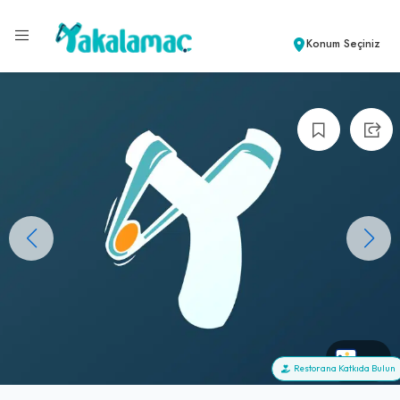
Konum Seçiniz
+0
Restorana Katkıda Bulun