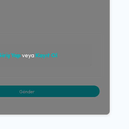
iriş Yap
veya
Kayıt Ol