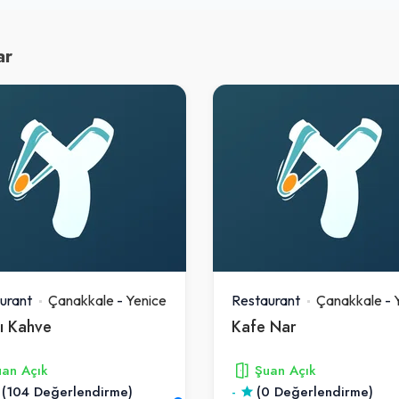
ar
urant
Çanakkale
-
Yenice
Restaurant
Çanakkale
-
ı Kahve
Kafe Nar
an Açık
Şuan Açık
(104 Değerlendirme)
-
(0 Değerlendirme)