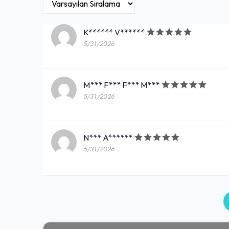
K****** V******
5/31/2026
M*** F*** F*** M***
5/31/2026
N*** A******
5/31/2026