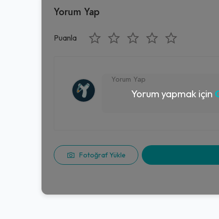
Yorum Yap
Puanla
Yorum yapmak için
G
Fotoğraf Yükle