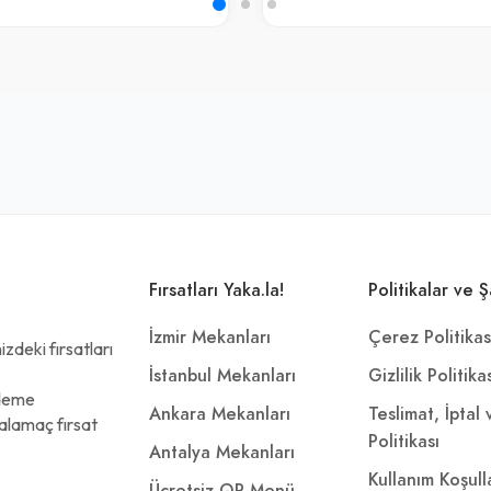
Fırsatları Yaka.la!
Politikalar ve Ş
İzmir Mekanları
Çerez Politikas
zdeki fırsatları
İstanbul Mekanları
Gizlilik Politika
ödeme
Ankara Mekanları
Teslimat, İptal
alamaç fırsat
Politikası
Antalya Mekanları
Kullanım Koşull
Ücretsiz QR Menü