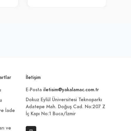
artlar
İletişim
E-Posta
iletisim@yakalamac.com.tr
ı
Dokuz Eylül Üniversitesi Teknoparkı
sı
Adatepe Mah. Doğuş Cad. No:207 Z
 ve İade
İç Kapı No:1 Buca/İzmir
arı ve