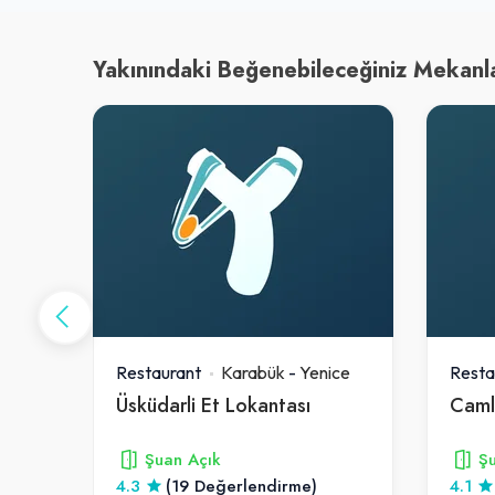
Yakınındaki Beğenebileceğiniz Mekanl
ice
Restaurant
Karabük
-
Yenice
Resta
Üsküdarli Et Lokantası
Caml
Şuan Açık
Şu
4.3
(19 Değerlendirme)
4.1