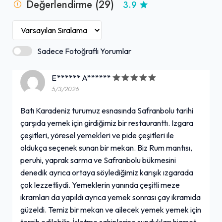
Değerlendirme (29)
3.9
Sadece Fotoğraflı Yorumlar
E****** A******
5/3/2026
Batı Karadeniz turumuz esnasında Safranbolu tarihi
çarşıda yemek için girdiğimiz bir restauranttı. Izgara
çeşitleri, yöresel yemekleri ve pide çeşitleri ile
oldukça seçenek sunan bir mekan. Biz Rum mantısı,
peruhi, yaprak sarma ve Safranbolu bükmesini
denedik ayrıca ortaya söylediğimiz karışık ızgarada
çok lezzetliydi. Yemeklerin yanında çeşitli meze
ikramları da yapıldı ayrıca yemek sonrası çay ikramıda
güzeldi. Temiz bir mekan ve ailecek yemek yemek için
tercih edilebilir. İşletme sahiplerine sundukları hizmet