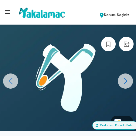
Konum Seçiniz
+0
Restorana Katkıda Bulun