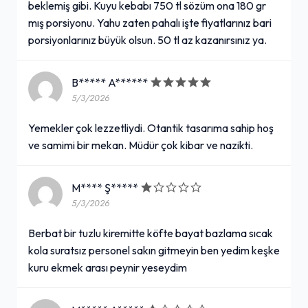
beklemiş gibi. Kuyu kebabı 750 tl sözüm ona 180 gr
mış porsiyonu. Yahu zaten pahalı işte fiyatlarınız bari
porsiyonlarınız büyük olsun. 50 tl az kazanırsınız ya.
B***** A******
5/3/2026
Yemekler çok lezzetliydi. Otantik tasarıma sahip hoş
ve samimi bir mekan. Müdür çok kibar ve nazikti.
M**** Ş*****
5/3/2026
Berbat bir tuzlu kiremitte köfte bayat bazlama sıcak
kola suratsız personel sakın gitmeyin ben yedim keşke
kuru ekmek arası peynir yeseydim