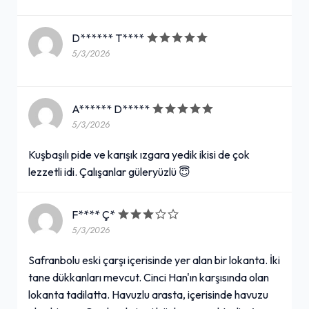
D****** T****
5/3/2026
A****** D*****
5/3/2026
Kuşbaşılı pide ve karışık ızgara yedik ikisi de çok
lezzetli idi. Çalışanlar güleryüzlü 😇
F**** Ç*
5/3/2026
Safranbolu eski çarşı içerisinde yer alan bir lokanta. İki
tane dükkanları mevcut. Cinci Han'ın karşısında olan
lokanta tadilatta. Havuzlu arasta, içerisinde havuzu