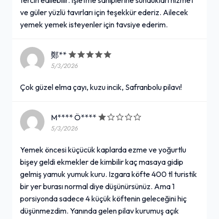
ve güler yüzlü tavırları için teşekkür ederiz. Ailecek
yemek yemek isteyenler için tavsiye ederim.
鄭**
5/3/2026
Çok güzel elma çayı, kuzu incik, Safranbolu pilavı!
M**** Ö****
5/3/2026
Yemek öncesi küçücük kaplarda ezme ve yoğurtlu
bişey geldi ekmekler de kimbilir kaç masaya gidip
gelmiş yamuk yumuk kuru. Izgara köfte 400 tl turistik
bir yer burası normal diye düşünürsünüz. Ama 1
porsiyonda sadece 4 küçük köftenin geleceğini hiç
düşünmezdim. Yanında gelen pilav kurumuş açık