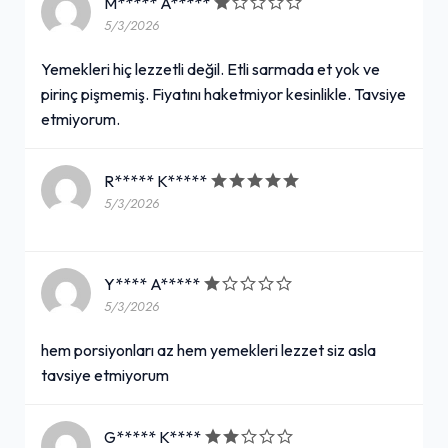
M***** A*****
5/3/2026
Yemekleri hiç lezzetli değil. Etli sarmada et yok ve
pirinç pişmemiş. Fiyatını haketmiyor kesinlikle. Tavsiye
etmiyorum.
R***** K*****
5/3/2026
Y**** A*****
5/3/2026
hem porsiyonları az hem yemekleri lezzet siz asla
tavsiye etmiyorum
G***** K****