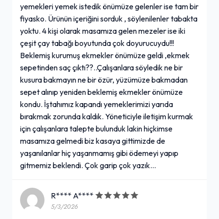
yemekleri yemek istedik önümüze gelenler ise tam bir
fiyasko. Ürünün içeriğini sorduk , söylenilenler tabakta
yoktu. 4 kişi olarak masamıza gelen mezeler ise iki
çeşit çay tabağı boyutunda çok doyurucuydu!!!
Beklemiş kurumuş ekmekler önümüze geldi ,ekmek
sepetinden saç çıktı??..Çalışanlara söyledik ne bir
kusura bakmayın ne bir özür, yüzümüze bakmadan
sepet alınıp yeniden beklemiş ekmekler önümüze
kondu. İştahımız kapandı yemeklerimizi yarıda
bırakmak zorunda kaldık. Yöneticiyle iletişim kurmak
için çalışanlara talepte bulunduk lakin hiçkimse
masamıza gelmedi biz kasaya gittimizde de
yaşanılanlar hiç yaşanmamış gibi ödemeyi yapıp
gitmemiz beklendi. Çok garip çok yazık…
R**** A****
5/3/2026