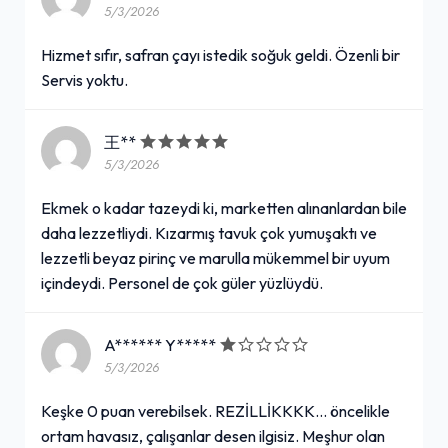
5/3/2026
Hizmet sıfır, safran çayı istedik soğuk geldi. Özenli bir
Servis yoktu.
王**
5/3/2026
Ekmek o kadar tazeydi ki, marketten alınanlardan bile
daha lezzetliydi. Kızarmış tavuk çok yumuşaktı ve
lezzetli beyaz pirinç ve marulla mükemmel bir uyum
içindeydi. Personel de çok güler yüzlüydü.
A****** Y*****
5/3/2026
Keşke 0 puan verebilsek. REZİLLİKKKK… öncelikle
ortam havasız, çalışanlar desen ilgisiz. Meşhur olan