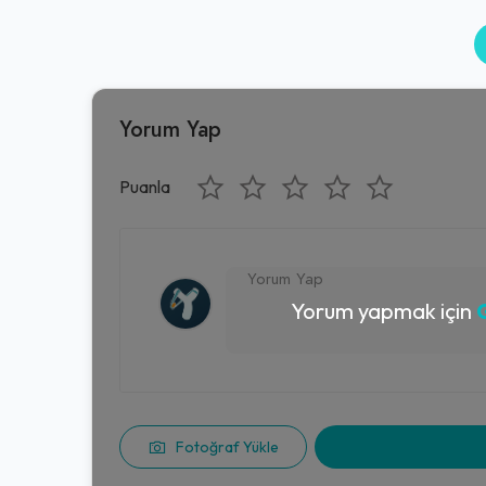
Yorum Yap
Puanla
Yorum yapmak için
G
Fotoğraf Yükle