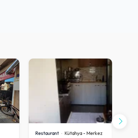
Restaurant
Kütahya
-
Merkez
Rest