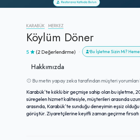
Restorana Katkıda Bulun
KARABÜK
MERKEZ
Köylüm Döner
5
(2 Değerlendirme)
Bu İşletme Sizin Mi? Heme
Hakkımızda
Bu metin yapay zeka tarafından müşteri yorumları k
Karabük'te köklü bir geçmişe sahip olan bu işletme, 2
süregelen hizmet kalitesiyle, müşterileri arasında uz
arasında, Karabük'te sunduğu deneyimin eşsiz olduğu v
görüştür. Ziyaretçilerine keyifli zaman geçirme fırsatı
oluşturmayı başarmıştır. İşletme, yıllar içinde edind
tercih edilen mekanları arasında yerini almaktadır.