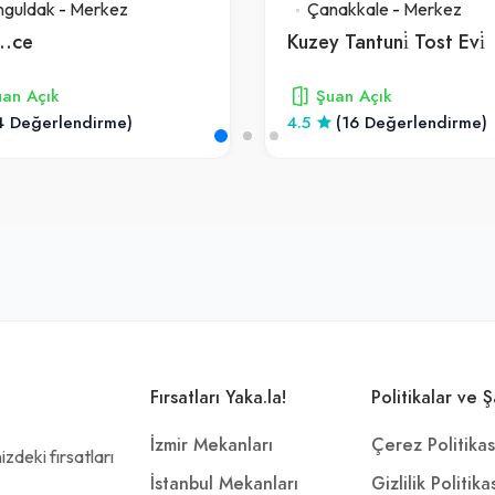
nguldak
-
Merkez
Çanakkale
-
Merkez
..ce
Kuzey Tantuni̇ Tost Evi̇
an Açık
Şuan Açık
4 Değerlendirme)
4.5
(16 Değerlendirme)
Fırsatları Yaka.la!
Politikalar ve Ş
İzmir Mekanları
Çerez Politikas
zdeki fırsatları
İstanbul Mekanları
Gizlilik Politika