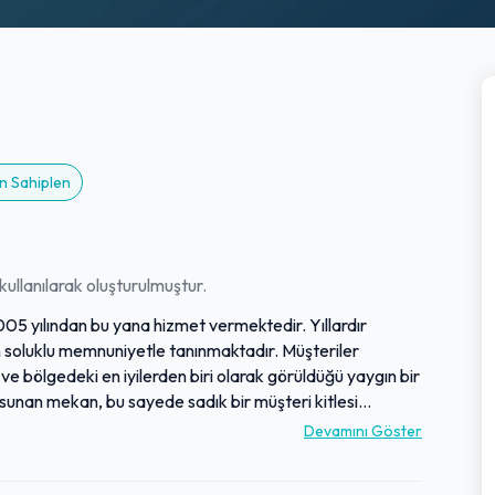
n Sahiplen
ullanılarak oluşturulmuştur.
005 yılından bu yana hizmet vermektedir. Yıllardır
un soluklu memnuniyetle tanınmaktadır. Müşteriler
e bölgedeki en iyilerden biri olarak görüldüğü yaygın bir
 sunan mekan, bu sayede sadık bir müşteri kitlesi
iği saygın konumu koruyarak, Karabük'ün önde gelen ve
Devamını Göster