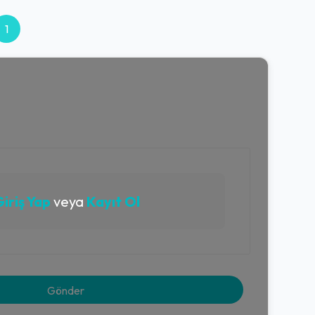
1
iriş Yap
veya
Kayıt Ol