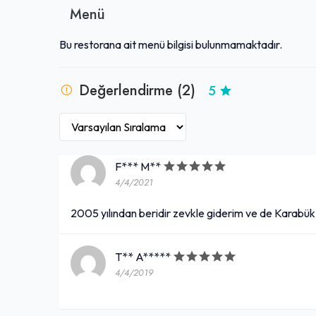
Menü
Bu restorana ait menü bilgisi bulunmamaktadır.
Değerlendirme (2)
5
F*** M**
4/4/2021
2005 yılından beridir zevkle giderim ve de Karabük
T** A*****
4/4/2019