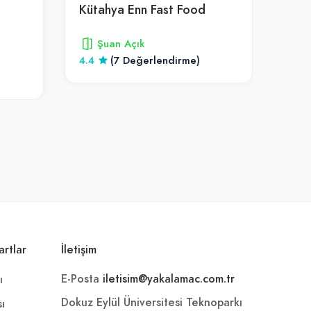
Kütahya Enn Fast Food
Şuan Açık
4.4
(7 Değerlendirme)
5
artlar
İletişim
E-Posta
iletisim@yakalamac.com.tr
ı
Dokuz Eylül Üniversitesi Teknoparkı
sı