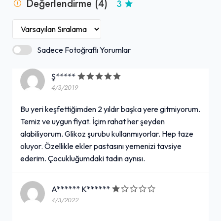
Değerlendirme (4)
3
Sadece Fotoğraflı Yorumlar
Ş*****
4/3/2019
Bu yeri keşfettiğimden 2 yıldır başka yere gitmiyorum.
Temiz ve uygun fiyat. İçim rahat her şeyden
alabiliyorum. Glikoz şurubu kullanmıyorlar. Hep taze
oluyor. Özellikle ekler pastasını yemenizi tavsiye
ederim. Çocukluğumdaki tadın aynısı.
A****** K******
4/3/2022