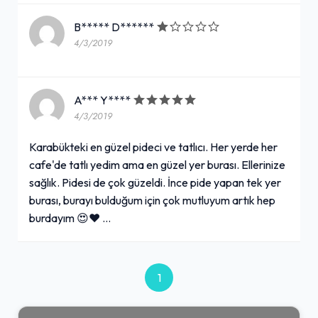
B***** D******
4/3/2019
A*** Y****
4/3/2019
Karabükteki en güzel pideci ve tatlıcı. Her yerde her
cafe'de tatlı yedim ama en güzel yer burası. Ellerinize
sağlık. Pidesi de çok güzeldi. İnce pide yapan tek yer
burası, burayı bulduğum için çok mutluyum artık hep
burdayım 😍❤ …
1