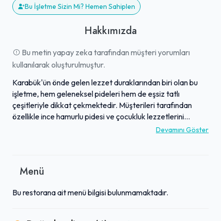
Bu İşletme Sizin Mi? Hemen Sahiplen
Hakkımızda
Bu metin yapay zeka tarafından müşteri yorumları
kullanılarak oluşturulmuştur.
Karabük'ün önde gelen lezzet duraklarından biri olan bu
işletme, hem geleneksel pideleri hem de eşsiz tatlı
çeşitleriyle dikkat çekmektedir. Müşterileri tarafından
özellikle ince hamurlu pidesi ve çocukluk lezzetlerini
anımsatan, taptaze ekler pastası tavsiye edilmektedir.
Devamını Göster
Ürünlerinde glikoz şurubu kullanmamaları ve tazeliğe
verdikleri sürekli önem, ziyaretçiler arasında güven
oluşturmuştur. Temiz ortamı ve uygun fiyat politikasıyla
Menü
öne çıkan mekan, kaliteden ödün vermeden lezzetli
seçenekler sunar. Bu özellikler sayesinde, birçok
Bu restorana ait menü bilgisi bulunmamaktadır.
müşterinin uzun yıllardır vazgeçilmez adresi haline gelmiş,
her ziyarette tutarlı ve keyifli bir deneyim sunmaktadır.