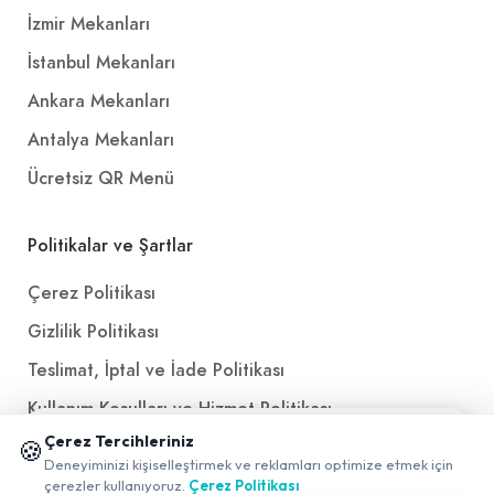
İzmir Mekanları
İstanbul Mekanları
Ankara Mekanları
Antalya Mekanları
Ücretsiz QR Menü
Politikalar ve Şartlar
Çerez Politikası
Gizlilik Politikası
Teslimat, İptal ve İade Politikası
Kullanım Koşulları ve Hizmet Politikası
📱 Mobil uygulamamızı keşfedin!
Çerez Tercihleriniz
🍪
KVKK Politikası
✖
Deneyiminizi kişiselleştirmek ve reklamları optimize etmek için
0
Kişisel Verileri Aydınlatma Metni
çerezler kullanıyoruz.
Çerez Politikası