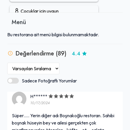
fiyatlandırmasıyla hem yerel halkın hem de lezzetli ve
gerçekçi bir deneyim arayan ziyaretçilerin tercihi
Çocuklar için uygun
olmaktadır.
Menü
Gruplara uygun
Bu restorana ait menü bilgisi bulunmamaktadır.
Açık hava oturma alanı
Değerlendirme (89)
4.4
Şarap servisi
Rezervasyon yapılabilir
Sadece Fotoğraflı Yorumlar
Öğle yemeği servisi
H******
10/17/2024
Tuvalet mevcut
+ Daha Fazla (6)
Süper..... Yerin diğer adı Boşnakoğlu restoran. Sahibi
boşnak hüseyin bey ve ailesi gerçekten çok
misafirperverler. Mezeler... köfte... et.... salata...