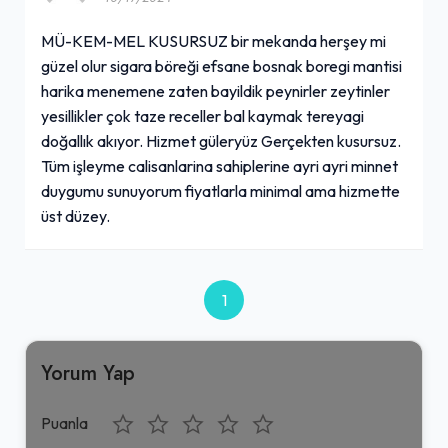
MÜ-KEM-MEL KUSURSUZ bir mekanda herşey mi
güzel olur sigara böreği efsane bosnak boregi mantisi
harika menemene zaten bayildik peynirler zeytinler
yesillikler çok taze receller bal kaymak tereyagi
doğallık akıyor. Hizmet güleryüz Gerçekten kusursuz.
Tüm işleyme calisanlarina sahiplerine ayri ayri minnet
duygumu sunuyorum fiyatlarla minimal ama hizmette
üst düzey.
1
Yorum Yap
Puanla