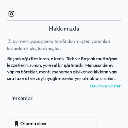
Hakkımızda
Bu metin yapay zeka tarafından müşteri yorumları
kullanılarak oluşturulmuştur.
Boşnakoğlu Restoran, otantik Türk ve Boşnak mutfağının
lezzetlerini sunan, yöresel bir işletmedir. Menüsünde ev
yapımı börekler, mantı, menemen gibi kahvaltılıkların yanı
sıra taze et ve zeytinyağlı mezeler yer almakta; ürünler
genellikle kendi köyleri Nohutalan'dan gelen taze ve doğal
Devamını Göster
malzemelerle hazırlanmaktadır. İşletme sahibi Hüseyin
İmkanlar
Bey ve ailesi, misafirlerine sıcakkanlı ve güler yüzlü hizmet
anlayışıyla samimi bir aile ortamı sunmaktadır. Misafirler,
temiz ve huzurlu bir bahçe alanında oturup, etkileyici
manzaralar eşliğinde keyifli vakit geçirebilirler. Bölgedeki
Oturma alanı
turistik tarifelerden uzak, makul ve normal