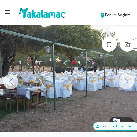
Konum Seçiniz
+10
Restorana Katkıda Bulun