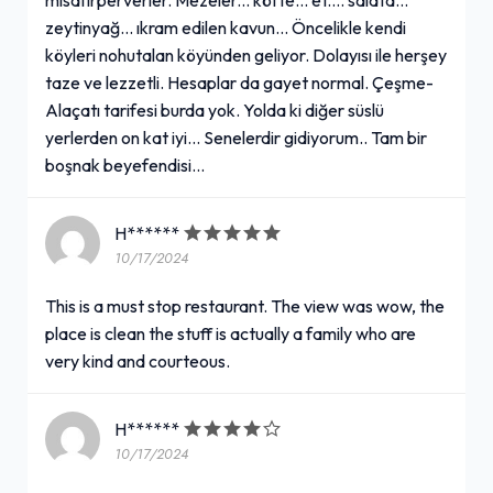
zeytinyağ... ıkram edilen kavun... Öncelikle kendi
köyleri nohutalan köyünden geliyor. Dolayısı ile herşey
taze ve lezzetli. Hesaplar da gayet normal. Çeşme-
Alaçatı tarifesi burda yok. Yolda ki diğer süslü
yerlerden on kat iyi... Senelerdir gidiyorum.. Tam bir
boşnak beyefendisi...
H******
10/17/2024
This is a must stop restaurant. The view was wow, the
place is clean the stuff is actually a family who are
very kind and courteous.
H******
10/17/2024