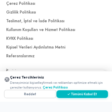
Çerez Politikası
Gizlilik Politikası
Teslimat, İptal ve İade Politikası
Kullanım Koşulları ve Hizmet Politikası
KVKK Politikası
Kişisel Verileri Aydınlatma Metni
Referanslarımız
İletişim
📱 Mobil uygulamamızı keşfedin!
Çerez Tercihleriniz
🍪
✖
E-Posta
iletisim@yakalamac.com.tr
Deneyiminizi kişiselleştirmek ve reklamları optimize etmek için
0
çerezler kullanıyoruz.
Çerez Politikası
Dokuz Eylül Üniversitesi Teknoparkı Adatepe Mah.
Reddet
✓ Tümünü Kabul Et
Doğuş Cad. No:207 Z İç Kapı No:1 Buca/İzmir