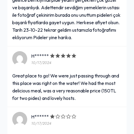
ve başarılıydı. Adettendir sevdiğim yemeklerin ustası
ile fotoğraf çekinirim burada onu unuttum pideleri çok
başarılı fiyatlarda gayet uygun. Herkese afiyet olsun.
Tarih 23-10-22 tekrar geldim ustamızla fotoğrafımı
ekliyorum Pideler yine harika.
H******
10/17/2024
Great place to go! We were just passing through and
this place was right on the water! We had the most
delicious meal, was a very reasonable price (150TL
for two pides) and lovely hosts.
H******
10/17/2024