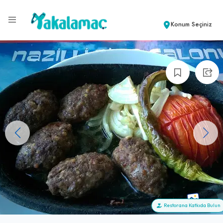
Konum Seçiniz
+7
Restorana Katkıda Bulun