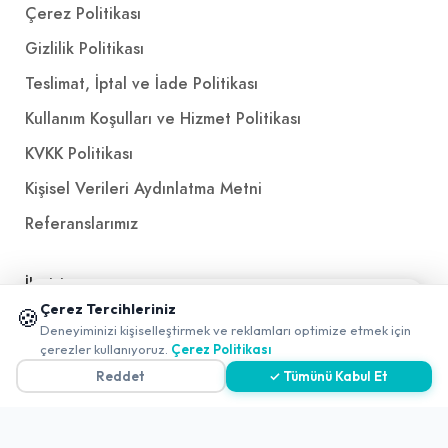
Çerez Politikası
Gizlilik Politikası
Teslimat, İptal ve İade Politikası
Kullanım Koşulları ve Hizmet Politikası
KVKK Politikası
Kişisel Verileri Aydınlatma Metni
Referanslarımız
İletişim
📱 Mobil uygulamamızı keşfedin!
Çerez Tercihleriniz
🍪
✖
E-Posta
iletisim@yakalamac.com.tr
Deneyiminizi kişiselleştirmek ve reklamları optimize etmek için
0
çerezler kullanıyoruz.
Çerez Politikası
Dokuz Eylül Üniversitesi Teknoparkı Adatepe Mah.
Reddet
✓ Tümünü Kabul Et
Doğuş Cad. No:207 Z İç Kapı No:1 Buca/İzmir