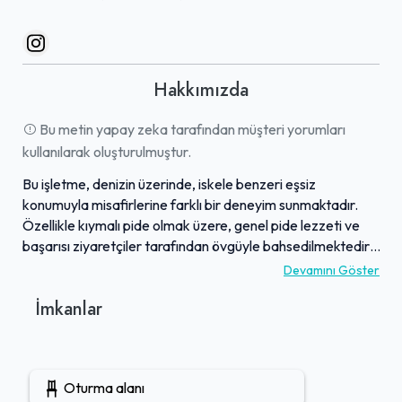
Hakkımızda
Bu metin yapay zeka tarafından müşteri yorumları
kullanılarak oluşturulmuştur.
Bu işletme, denizin üzerinde, iskele benzeri eşsiz
konumuyla misafirlerine farklı bir deneyim sunmaktadır.
Özellikle kıymalı pide olmak üzere, genel pide lezzeti ve
başarısı ziyaretçiler tarafından övgüyle bahsedilmektedir.
Mekan, uygun fiyatlarla lezzetli yemekler sunarken,
Devamını Göster
samimi bir aile işletmesi atmosferiyle dikkat çekmektedir.
İmkanlar
Deniz manzarası eşliğinde sunulan bu yemekler, pek çok
müşteri tarafından "çok güzel" ve "başarılı" olarak
nitelendirilmektedir. Yanında geleneksel söğüşün de
beğenildiği bu mekanda, hem damaklara hem de göze
Oturma alanı
hitap eden keyifli bir öğün geçirmek mümkündür.