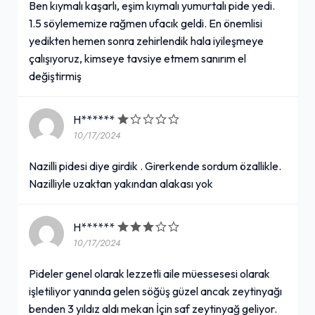
Ben kıymalı kaşarlı, eşim kıymalı yumurtalı pide yedi.
1.5 söylememize rağmen ufacık geldi. En önemlisi
yedikten hemen sonra zehirlendik hala iyileşmeye
çalışıyoruz, kimseye tavsiye etmem sanırım el
değiştirmiş
H******
10/17/2024
Nazilli pidesi diye girdik . Girerkende sordum özallikle.
Nazilliyle uzaktan yakından alakası yok
H******
10/17/2024
Pideler genel olarak lezzetli aile müessesesi olarak
işletiliyor yanında gelen söğüş güzel ancak zeytinyağı
benden 3 yıldız aldı mekan İçin saf zeytinyağ geliyor.