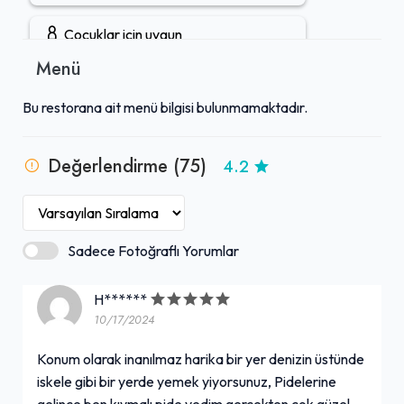
Çocuklar için uygun
Menü
Gruplara uygun
Bu restorana ait menü bilgisi bulunmamaktadır.
Açık hava oturma alanı
Değerlendirme (75)
4.2
Öğle yemeği servisi
Tuvalet mevcut
Sadece Fotoğraflı Yorumlar
Akşam yemeği servisi
H******
10/17/2024
Eve servis
+ Daha Fazla (1)
Konum olarak inanılmaz harika bir yer denizin üstünde
iskele gibi bir yerde yemek yiyorsunuz, Pidelerine
gelince ben kıymalı pide yedim gerçekten çok güzel