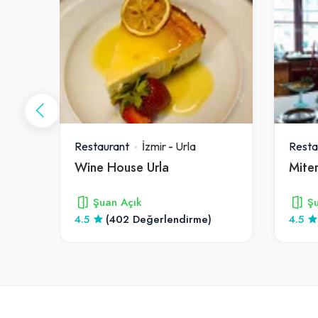
Restaurant
İzmir
-
Urla
Resta
ran
Wine House Urla
Mite
Şuan Açık
Şu
4.5
(402 Değerlendirme)
4.5