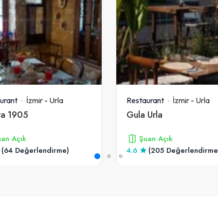
urant
İzmir
-
Urla
Restaurant
İzmir
-
Urla
ra 1905
Gula Urla
an Açık
Şuan Açık
(64 Değerlendirme)
4.6
(205 Değerlendirme