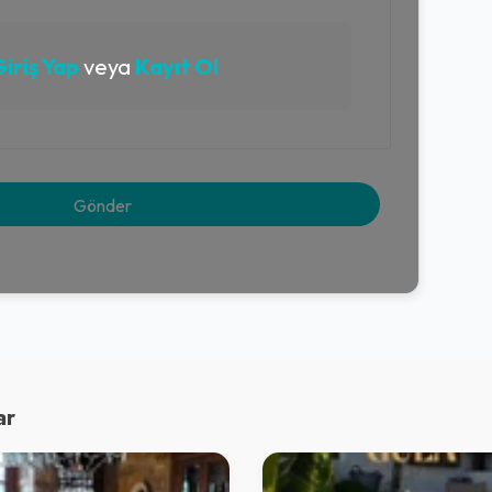
iriş Yap
veya
Kayıt Ol
ar