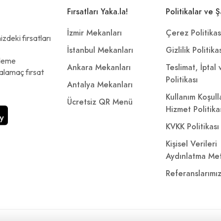
Fırsatları Yaka.la!
Politikalar ve Ş
İzmir Mekanları
Çerez Politikas
zdeki fırsatları
İstanbul Mekanları
Gizlilik Politika
ödeme
Ankara Mekanları
Teslimat, İptal
alamaç fırsat
Politikası
Antalya Mekanları
Kullanım Koşull
Ücretsiz QR Menü
Hizmet Politika
KVKK Politikası
Kişisel Verileri
Aydınlatma Met
Referanslarımı