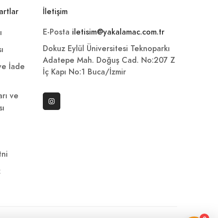
artlar
İletişim
E-Posta
iletisim@yakalamac.com.tr
ı
Dokuz Eylül Üniversitesi Teknoparkı
sı
Adatepe Mah. Doğuş Cad. No:207 Z
 ve İade
İç Kapı No:1 Buca/İzmir
arı ve
sı
ni
z