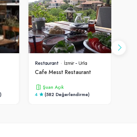
Restaurant
İzmir
-
Urla
Rest
Cafe Messt Restaurant
Bab
Şuan Açık
)
4
(582 Değerlendirme)
5