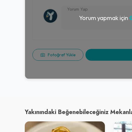
Yorum yapmak için
G
Fotoğraf Yükle
Yakınındaki Beğenebileceğiniz Mekanl