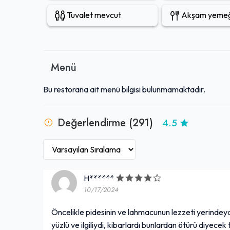
Tuvalet mevcut
Akşam yemeği
Menü
Bu restorana ait menü bilgisi bulunmamaktadır.
Değerlendirme (291)
4.5
H******
10/17/2024
Öncelikle pidesinin ve lahmacunun lezzeti yerindeyd
yüzlü ve ilgiliydi, kibarlardı bunlardan ötürü diyece