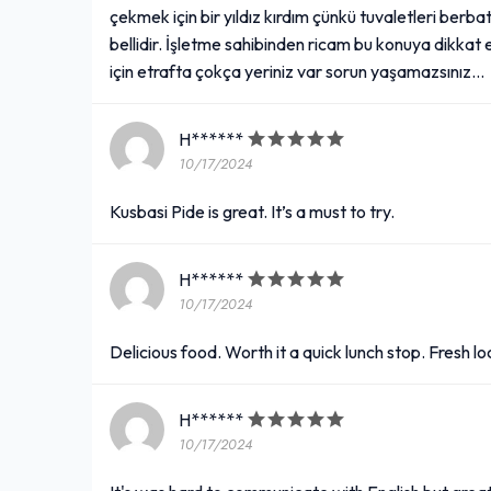
çekmek için bir yıldız kırdım çünkü tuvaletleri berba
bellidir. İşletme sahibinden ricam bu konuya dikkat
için etrafta çokça yeriniz var sorun yaşamazsınız…
H******
10/17/2024
Kusbasi Pide is great. It’s a must to try.
H******
10/17/2024
Delicious food. Worth it a quick lunch stop. Fresh lo
H******
10/17/2024