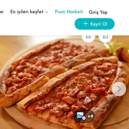
ar
En iyileri keşfet
Puan Marketi
Giriş Yap
Kayıt Ol
+9