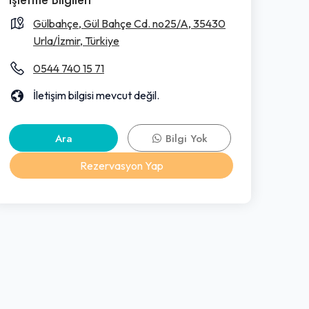
Gülbahçe, Gül Bahçe Cd. no25/A, 35430
Urla/İzmir, Türkiye
0544 740 15 71
İletişim bilgisi mevcut değil.
Ara
Bilgi Yok
Rezervasyon Yap