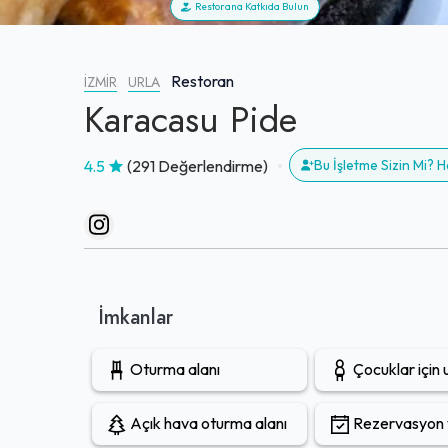
Restorana Katkıda Bulun
Restoran
İZMIR
URLA
Karacasu Pide
4.5
(291 Değerlendirme)
Bu İşletme Sizin Mi?
İmkanlar
Oturma alanı
Çocuklar için
Açık hava oturma alanı
Rezervasyon y