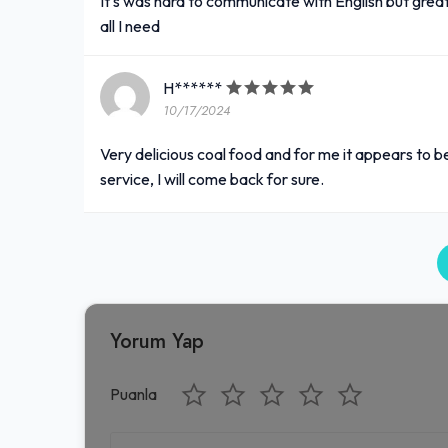
It's was hard to communicate with English but great 
all I need
H******
10/17/2024
Very delicious coal food and for me it appears to b
service, I will come back for sure.
Yorum Yap
Puanla