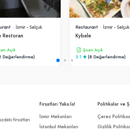
urant
İzmir
-
Selçuk
Restaurant
İzmir
-
Selçuk
e Restoran
Kybele
an Açık
Şuan Açık
2 Değerlendirme)
3.1
(8 Değerlendirme)
Fırsatları Yaka.la!
Politikalar ve Ş
İzmir Mekanları
Çerez Politikas
zdeki fırsatları
İstanbul Mekanları
Gizlilik Politika