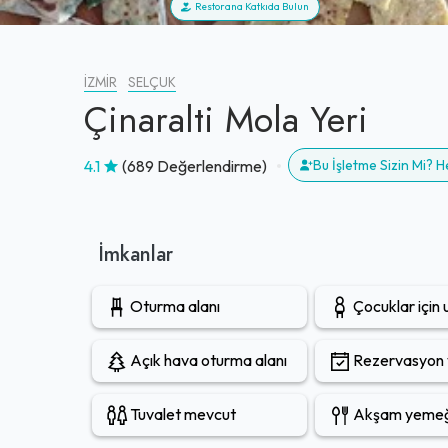
Restorana Katkıda Bulun
İZMIR
SELÇUK
Çinaralti Mola Yeri
4.1
(689 Değerlendirme)
Bu İşletme Sizin Mi? 
İmkanlar
Oturma alanı
Çocuklar için
Açık hava oturma alanı
Rezervasyon y
Tuvalet mevcut
Akşam yemeği