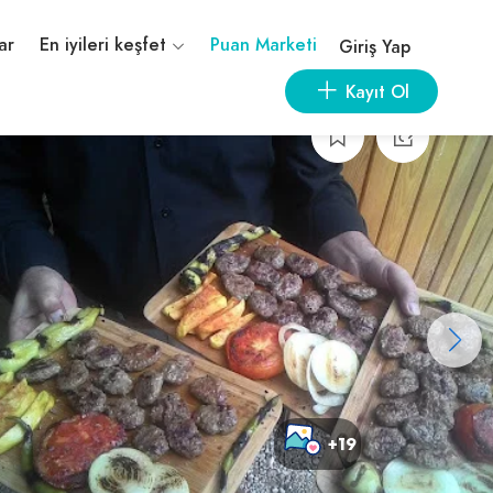
ar
En iyileri keşfet
Puan Marketi
Giriş Yap
Kayıt Ol
+19