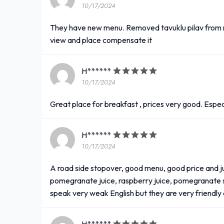
10/17/2024
They have new menu. Removed tavuklu pilav from ne
view and place compensate it
H******
10/17/2024
Great place for breakfast , prices very good. Espe
H******
10/17/2024
A road side stopover, good menu, good price and jus
pomegranate juice, raspberry juice, pomegranate s
speak very weak English but they are very friendly 