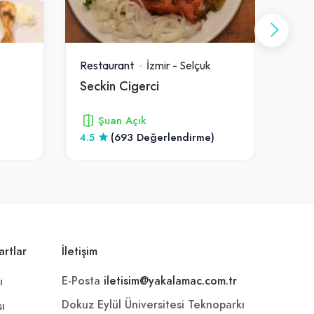
Restaurant
İzmir
-
Selçuk
Rest
Seckin Cigerci
Caf
Şuan Açık
4.5
(693 Değerlendirme)
4.1
artlar
İletişim
E-Posta
iletisim@yakalamac.com.tr
ı
Dokuz Eylül Üniversitesi Teknoparkı
sı