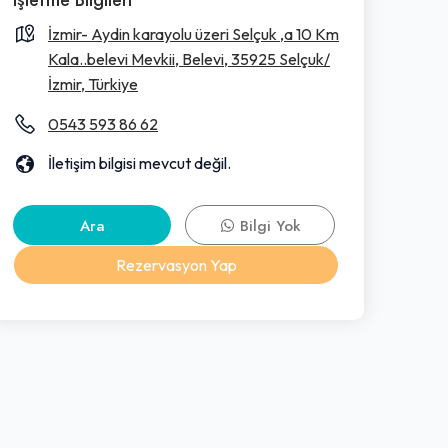
İzmir- Aydin karayolu üzeri Selçuk ,a 10 Km
Kala..belevi Mevkii, Belevi, 35925 Selçuk/
İzmir, Türkiye
0543 593 86 62
İletişim bilgisi mevcut değil.
Ara
Bilgi Yok
Rezervasyon Yap