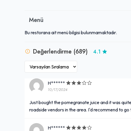
Menü
Bu restorana ait menü bilgisi bulunmamaktadır.
Değerlendirme (689)
4.1
H******
10/17/2024
Just bought the pomegranate juice and it was quit
roadside vendors in the area. I'd recommend to go 
H******