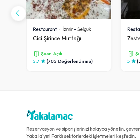
Restaurant
İzmir
-
Selçuk
Resta
Cici Şirince Mutfağı
Zest
Şuan Açık
Şu
)
3.7
(703 Değerlendirme)
5
(
Rezervasyon ve siparişlerinizi kolayca yönetin, çevreni
Yaka.la'yın! Farklı sektörlerdeki işletmeleri keşfedin,