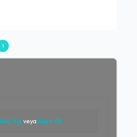
1
iriş Yap
veya
Kayıt Ol