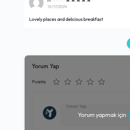
H******
10/17/2024
Lovely places and delicious breakfast
Yorum Yap
Puanla
Yorum yapmak için
G