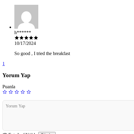
h******
10/17/2024
So good , I tried the breakfast
1
Yorum Yap
Puanla