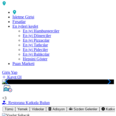
İşletme Girişi
Fırsatlar
En iyileri keşfet
En iyi Hamburgerciler
En iyi Dönerciler
En iyi Pizzacılar
En iyi Tatlıcılar
En iyi Pideciler
En iyi Balıkçılar
Hepsini Göster
Puan Marketi
Giriş Yap
Kayıt Ol
+3
Restorana Katkıda Bulun
Tümü
Yemek
Videolar
Adisyon
Sizden Gelenler
Katkıd