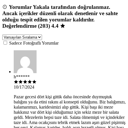
Yorumlar Yakala tarafından doğrulanmaz.
Ancak içerikler düzenli olarak denetlenir ve sahte
olduğu tespit edilen yorumlar kaldırılır.
Değerlendirme (203)
4.4
Sadece Fotoğraflı Yorumlar
h******
10/17/2024
Pazar gecesi dört kişi gittik daha öncesinde duymuştuk
balığını ya da etini rakını al konsepti olduğunu. Biz balığımızı,
kalamarımızı, karidesimizi alıp gittik. Kişi başı iki meze
hakkınız var dört kişi olduğumuz için sekiz meze bir salata
geldi. Mezelerin hepsi taze idi. Salata ölmemişti ve içindekiler
taze idi. Ama ocakçısını tebrik etmek lazım aşırı güzel pişirmiş
her şeyi. Kalamar, karides, balık aşırı lezzetli olmuş. Kişi başı