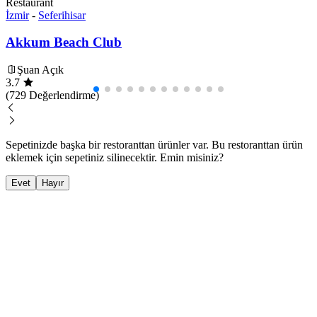
Restaurant
İzmir
-
Seferihisar
Akkum Beach Club
Şuan Açık
3.7
(729 Değerlendirme)
Sepetinizde başka bir restoranttan ürünler var. Bu restoranttan ürün
eklemek için sepetiniz silinecektir. Emin misiniz?
Evet
Hayır