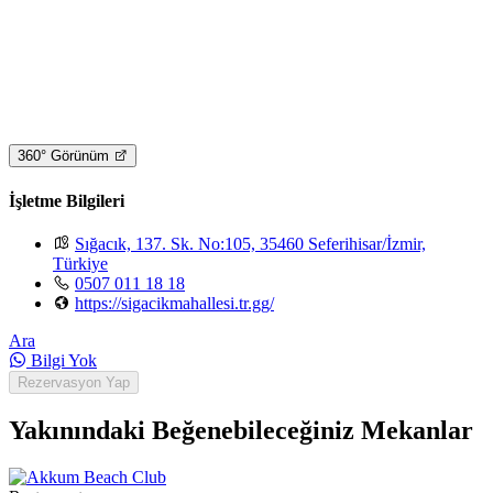
360° Görünüm
İşletme Bilgileri
Sığacık, 137. Sk. No:105, 35460 Seferihisar/İzmir,
Türkiye
0507 011 18 18
https://sigacikmahallesi.tr.gg/
Ara
Bilgi Yok
Rezervasyon Yap
Yakınındaki Beğenebileceğiniz Mekanlar