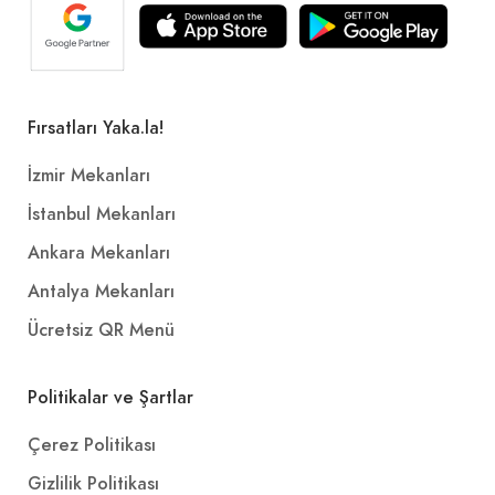
Nar ekşisi, acı sos, göbek marul, lavaş
+
Etsiz Çiğ Köfte (500 gr.)
Fırsatları Yaka.la!
300,00₺
İzmir Mekanları
Nar ekşisi, acı sos, göbek marul, lavaş
+
İstanbul Mekanları
Ankara Mekanları
Antalya Mekanları
Ücretsiz QR Menü
Politikalar ve Şartlar
Çerez Politikası
Gizlilik Politikası