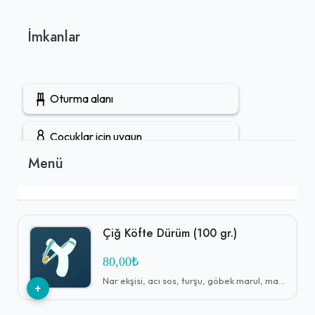
İmkanlar
Oturma alanı
Çocuklar için uygun
Menü
Gruplara uygun
Açık hava oturma alanı
Çiğ Köfte Dürüm (100 gr.)
Gel-Al mevcut
80,00₺
Nar ekşisi, acı sos, turşu, göbek marul, maydanoz
+
Vejetaryen seçenekler