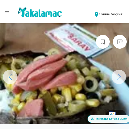
Konum Seçiniz
+3
Restorana Katkıda Bulun