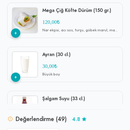
Mega Çiğ Köfte Dürüm (150 gr.)
120,00₺
Nar ekşisi, acı sos, turşu, göbek marul, maydanoz
+
Ayran (30 cl.)
30,00₺
Büyük boy
+
Şalgam Suyu (33 cl.)
40,00₺
Değerlendirme (49)
4.8
Cam şişe
+