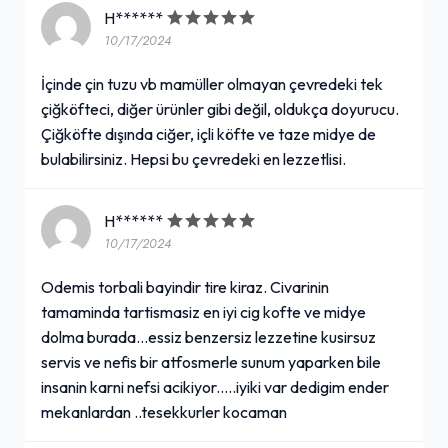
H******
10/17/2024
Mega Çiğ Köfte Dürüm (150 gr.)
İçinde çin tuzu vb mamüller olmayan çevredeki tek
120,00₺
çiğköfteci, diğer ürünler gibi değil, oldukça doyurucu.
Nar ekşisi, acı sos, turşu, göbek marul, maydanoz
+
Çiğköfte dışında ciğer, içli köfte ve taze midye de
bulabilirsiniz. Hepsi bu çevredeki en lezzetlisi.
Ayran (30 cl.)
H******
30,00₺
10/17/2024
Büyük boy
+
Odemis torbali bayindir tire kiraz. Civarinin
tamaminda tartismasiz en iyi cig kofte ve midye
dolma burada...essiz benzersiz lezzetine kusirsuz
Şalgam Suyu (1 L.)
servis ve nefis bir atfosmerle sunum yaparken bile
insanin karni nefsi acikiyor.....iyiki var dedigim ender
90,00₺
mekanlardan ..tesekkurler kocaman
Cam şişe
+