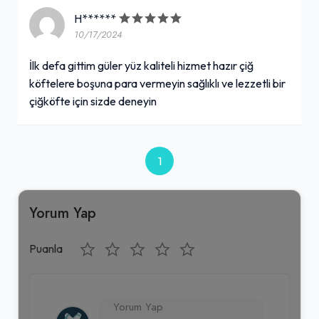
H******
10/17/2024
Coca-Cola (33 cl.)
İlk defa gittim güler yüz kaliteli hizmet hazır çiğ
40,00₺
köftelere boşuna para vermeyin sağlıklı ve lezzetli bir
Kutu içecek
+
çiğköfte için sizde deneyin
Sade Soda (20 cl.)
1
20,00₺
Cam şişe
+
Yorum Yap
Puanla
Etsiz Çiğ Köfte (250 gr.)
150,00₺
Nar ekşisi, acı sos, göbek marul, lavaş ile
+