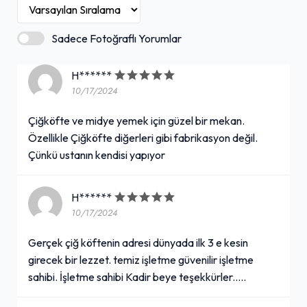
Etsiz Çiğ Köfte (250 gr.)
Sadece Fotoğraflı Yorumlar
150,00₺
H******
Nar ekşisi, acı sos, göbek marul, lavaş ile
+
10/17/2024
Çiğköfte ve midye yemek için güzel bir mekan.
Ayran (20 cl.)
Özellikle Çiğköfte diğerleri gibi fabrikasyon değil.
Çünkü ustanın kendisi yapıyor
20,00₺
Küçük boy
+
H******
10/17/2024
Ayran (1 L.)
Gerçek çiğ köftenin adresi dünyada ilk 3 e kesin
girecek bir lezzet. temiz işletme güvenilir işletme
75,00₺
sahibi. İşletme sahibi Kadir beye teşekkürler.....
Pet şişe
+