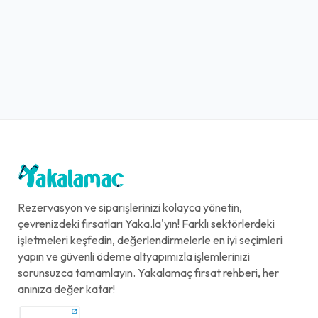
+
Midye Dolma (500 gr.)
250,00₺
Limon ile
+
Midye Dolma (500 gr.)
250,00₺
Rezervasyon ve siparişlerinizi kolayca yönetin,
Limon ile
+
çevrenizdeki fırsatları Yaka.la'yın! Farklı sektörlerdeki
işletmeleri keşfedin, değerlendirmelerle en iyi seçimleri
yapın ve güvenli ödeme altyapımızla işlemlerinizi
sorunsuzca tamamlayın. Yakalamaç fırsat rehberi, her
Etsiz Çiğ Köfte (500 gr.)
anınıza değer katar!
300,00₺