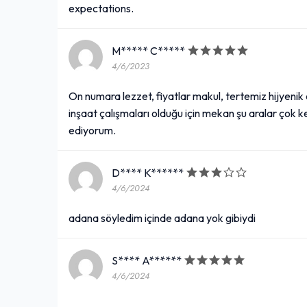
expectations.
M***** C*****
4/6/2023
On numara lezzet, fiyatlar makul, tertemiz hijyeni
inşaat çalışmaları olduğu için mekan şu aralar çok key
ediyorum.
D**** K******
4/6/2024
adana söyledim içinde adana yok gibiydi
S**** A******
4/6/2024