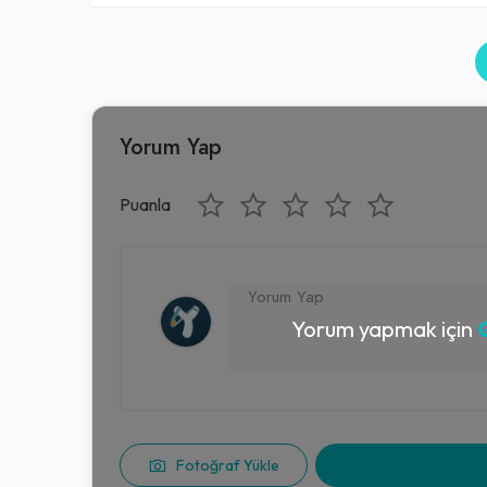
Yorum Yap
Puanla
Yorum yapmak için
G
Fotoğraf Yükle