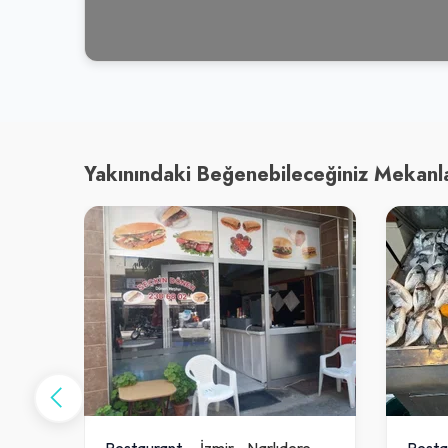
Yakınındaki Beğenebileceğiniz Mekanl
re
Restaurant
İzmir
-
Narlıdere
Resta