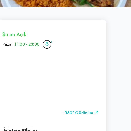
Şu an Açık
Pazar
11:00 - 23:00
360° Görünüm
İşletme Bilgileri