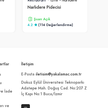
Narlıdere Pidecisi
Çeşn
Şuan Açık
4.2
(114 Değerlendirme)
4.1
artlar
İletişim
E-Posta
iletisim@yakalamac.com.tr
ı
Dokuz Eylül Üniversitesi Teknoparkı
sı
Adatepe Mah. Doğuş Cad. No:207 Z
 ve İade
İç Kapı No:1 Buca/İzmir
arı ve