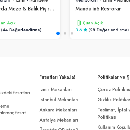
Lakerda Meze & Balık Pişiricisi
Mandalin6 Restoran
an Açık
Şuan Açık
(44 Değerlendirme)
3.6
(28 Değerlendirme)
Fırsatları Yaka.la!
Politikalar ve Ş
İzmir Mekanları
Çerez Politikas
zdeki fırsatları
İstanbul Mekanları
Gizlilik Politika
ödeme
Ankara Mekanları
Teslimat, İptal
alamaç fırsat
Politikası
Antalya Mekanları
Kullanım Koşull