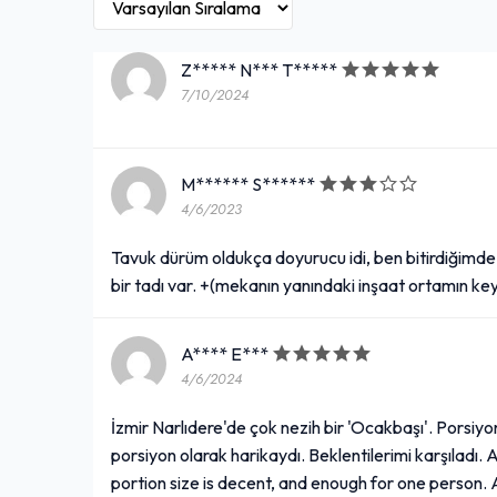
Z***** N*** T*****
7/10/2024
M****** S******
4/6/2023
Tavuk dürüm oldukça doyurucu idi, ben bitirdiğimde
bir tadı var. +(mekanın yanındaki inşaat ortamın key
A**** E***
4/6/2024
İzmir Narlıdere'de çok nezih bir 'Ocakbaşı'. Porsiyon
porsiyon olarak harikaydı. Beklentilerimi karşıladı. 
portion size is decent, and enough for one person.