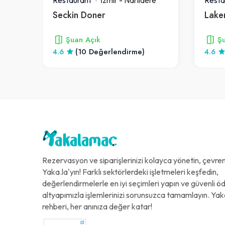
Boğaziçi Restaurant Narlıdere
Seckin Doner
Şuan Açık
Şu
)
4.6
(10 Değerlendirme)
4.6
Rezervasyon ve siparişlerinizi kolayca yönetin, çevreni
Yaka.la'yın! Farklı sektörlerdeki işletmeleri keşfedin,
değerlendirmelerle en iyi seçimleri yapın ve güvenli 
altyapımızla işlemlerinizi sorunsuzca tamamlayın. Yak
rehberi, her anınıza değer katar!