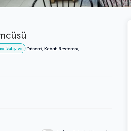
ümcüsü
men Sahiplen
Dönerci, Kebab Restoranı,