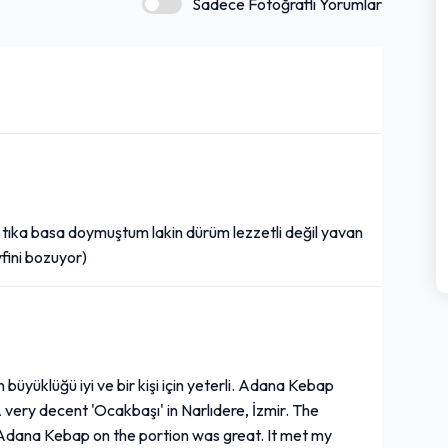
Sadece Fotoğraflı Yorumlar
 tıka basa doymuştum lakin dürüm lezzetli değil yavan
fini bozuyor)
 büyüklüğü iyi ve bir kişi için yeterli. Adana Kebap
A very decent 'Ocakbaşı' in Narlıdere, İzmir. The
 Adana Kebap on the portion was great. It met my