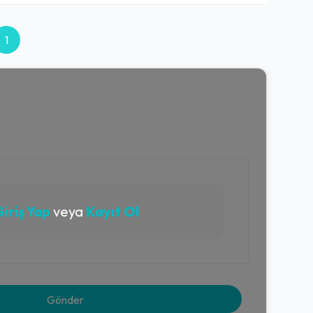
1
iriş Yap
veya
Kayıt Ol