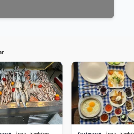
ar
urant
İzmir
-
Narlıdere
Restaurant
İzmir
-
Narlıd