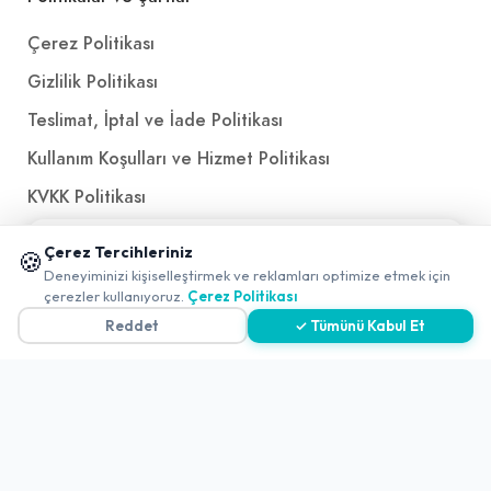
Çerez Politikası
Gizlilik Politikası
Teslimat, İptal ve İade Politikası
Kullanım Koşulları ve Hizmet Politikası
KVKK Politikası
Kişisel Verileri Aydınlatma Metni
📱 Mobil uygulamamızı keşfedin!
Çerez Tercihleriniz
🍪
✖
Referanslarımız
Deneyiminizi kişiselleştirmek ve reklamları optimize etmek için
0
çerezler kullanıyoruz.
Çerez Politikası
Reddet
✓ Tümünü Kabul Et
İletişim
E-Posta
iletisim@yakalamac.com.tr
Dokuz Eylül Üniversitesi Teknoparkı Adatepe Mah.
Doğuş Cad. No:207 Z İç Kapı No:1 Buca/İzmir