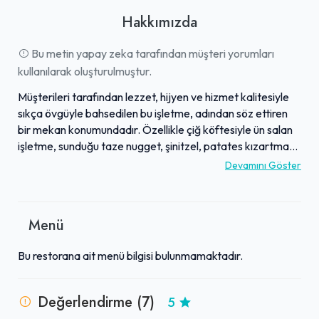
Hakkımızda
Bu metin yapay zeka tarafından müşteri yorumları
kullanılarak oluşturulmuştur.
Müşterileri tarafından lezzet, hijyen ve hizmet kalitesiyle
sıkça övgüyle bahsedilen bu işletme, adından söz ettiren
bir mekan konumundadır. Özellikle çiğ köftesiyle ün salan
işletme, sunduğu taze nugget, şinitzel, patates kızartması
ve soğan halkası gibi zengin menüsüyle de dikkat
Devamını Göster
çekmektedir. Hijyen konusunda sergilediği titizliğin yanı
sıra, güler yüzlü ve hızlı hizmet anlayışıyla müşteri
memnuniyetini en üst seviyede tutmaktadır. Mehmet
Menü
Usta'nın ustalığı ve titiz çalışması, sunulan her ürünün
kalitesini ve lezzetini garanti altına almaktadır. Tüm bu
Bu restorana ait menü bilgisi bulunmamaktadır.
nitelikleriyle, lezzetli ve güvenilir bir yemek deneyimi
arayanlar için sürekli tavsiye edilen bir durak haline
gelmiştir.
Değerlendirme (7)
5