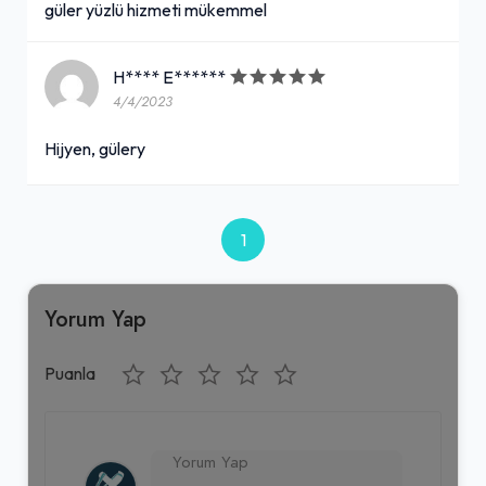
güler yüzlü hizmeti mükemmel
H**** E******
4/4/2023
Hijyen, gülery
1
Yorum Yap
Puanla