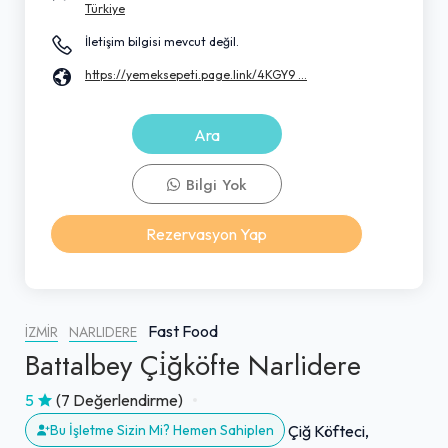
Türkiye
İletişim bilgisi mevcut değil.
https://yemeksepeti.page.link/4KGY9 ...
Ara
Bilgi Yok
Rezervasyon Yap
Fast Food
İZMIR
NARLIDERE
Battalbey Çi̇ğköfte Narlidere
5
(7 Değerlendirme)
Bu İşletme Sizin Mi? Hemen Sahiplen
Çiğ Köfteci,