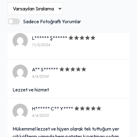
Sadece Fotoğraflı Yorumlar
L****** Ş******
11/5/2024
A** S******
4/4/2024
Lezzet ve hizmet
H****** C** Y****
4/4/2023
Mükemmel lezzet ve hijyen olarak tek tuttuğum yer
çiğ köftenin yanında hem patates kızartması soğan