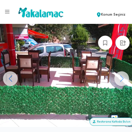
Konum Seçiniz
+4
Restorana Katkıda Bulun