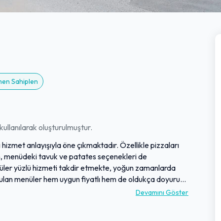
emen Sahiplen
ullanılarak oluşturulmuştur.
hizmet anlayışıyla öne çıkmaktadır. Özellikle pizzaları
ken, menüdeki tavuk ve patates seçenekleri de
 güler yüzlü hizmeti takdir etmekte, yoğun zamanlarda
Sunulan menüler hem uygun fiyatlı hem de oldukça doyurucu
İşletme, genel olarak misafirlerine ciddi anlamda lezzetli
Devamını Göster
ektedir.