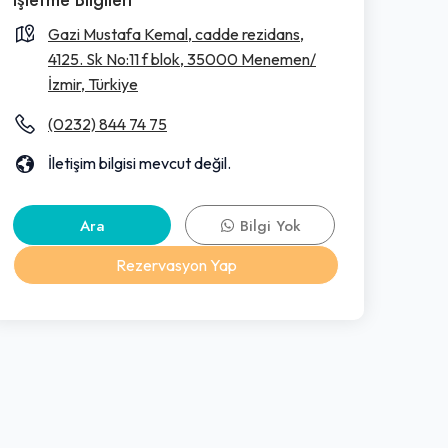
Gazi Mustafa Kemal, cadde rezidans,
4125. Sk No:11 f blok, 35000 Menemen/
İzmir, Türkiye
(0232) 844 74 75
İletişim bilgisi mevcut değil.
Ara
Bilgi Yok
Rezervasyon Yap