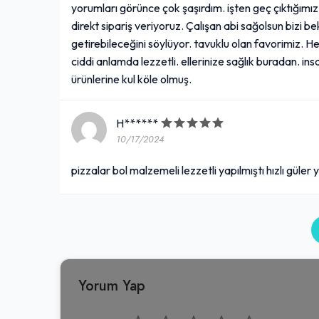
yorumları görünce çok şaşırdım. işten geç çıktığım
direkt sipariş veriyoruz. Çalışan abi sağolsun bizi be
getirebileceğini söylüyor. tavuklu olan favorimiz.
ciddi anlamda lezzetli. ellerinize sağlık buradan. ins
ürünlerine kul köle olmuş.
H******
10/17/2024
pizzalar bol malzemeli lezzetli yapılmıştı hızlı gül
Yorum Yap