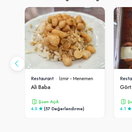
en
Restaurant
İzmir
-
Menemen
Resta
Umut Kasap Et Mangal Kasapin Yeri Menemen
Ali Baba
Gört
Şuan Açık
Şu
4.5
(57 Değerlendirme)
4.1