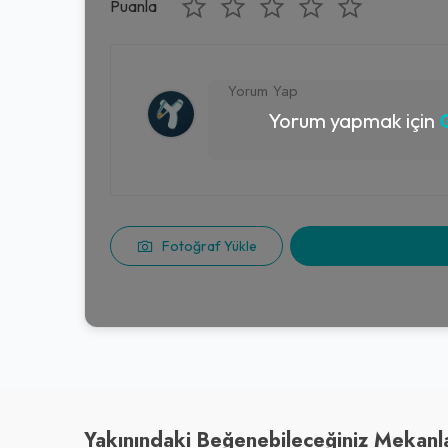
Puanla
Yorum yapmak için
G
Fotoğraf Yükle
Yakınındaki Beğenebileceğiniz Mekanl