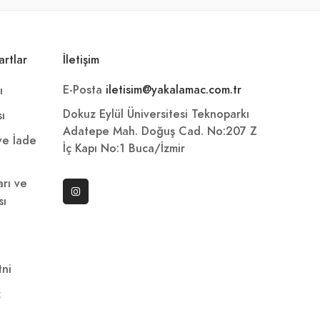
artlar
İletişim
E-Posta
iletisim@yakalamac.com.tr
ı
Dokuz Eylül Üniversitesi Teknoparkı
sı
Adatepe Mah. Doğuş Cad. No:207 Z
 ve İade
İç Kapı No:1 Buca/İzmir
arı ve
sı
ni
z