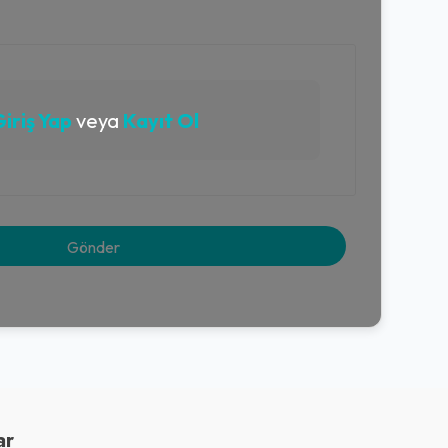
iriş Yap
veya
Kayıt Ol
ar