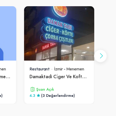
men
Restaurant
İzmir
-
Menemen
Rest
Mersinli Canciğer Menemen |canciğer Mehmet Usta| Mersinli Ciğerci Menemen
Damaktadi Ci̇ger Ve Kofte Restorant
Ken
Şuan Açık
e)
4.3
(3 Değerlendirme)
4.5