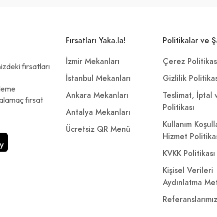
Fırsatları Yaka.la!
Politikalar ve Ş
İzmir Mekanları
Çerez Politikas
zdeki fırsatları
İstanbul Mekanları
Gizlilik Politika
ödeme
Ankara Mekanları
Teslimat, İptal
alamaç fırsat
Politikası
Antalya Mekanları
Kullanım Koşull
Ücretsiz QR Menü
Hizmet Politika
KVKK Politikası
Kişisel Verileri
Aydınlatma Met
Referanslarımı