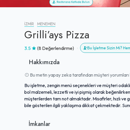
Restorana Katkıda Bulun
İZMIR
MENEMEN
Grilli’ays Pizza
3.5
(8 Değerlendirme)
Bu İşletme Sizin Mi? H
Hakkımızda
Bu metin yapay zeka tarafından müşteri yorumları k
Bu işletme, zengin menü seçenekleri ve müşteri odaklı 
bol malzemeli, lezzetli ve iyi pişmiş olarak beğenilir
müşterilerden tam not almaktadır. Misafirler, hızlı ve
bile gösterilen ilgili yaklaşıma dikkat çekmektedir. 
seçenekler sunarak geniş bir kitleye hitap etmektedir. 
ve tatmin edici bir yemek deneyimi sunmayı hedeflem
İmkanlar