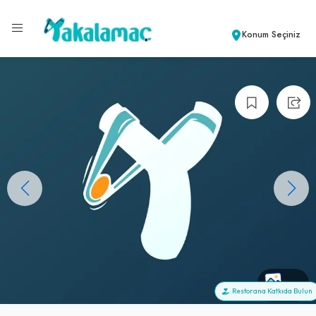
Konum Seçiniz
+0
Restorana Katkıda Bulun