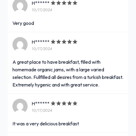
H******
10/17/2024
Tuvalet mevcut
+ Daha Fazla (5)
Very good
H******
10/17/2024
A great place to have breakfast, filled with
homemade organic jams, with a large varied
selection. Fullfilled all desires from a turkish breakfast.
Extremely hygenic and with great service.
H******
10/17/2024
It was a very delicious breakfast