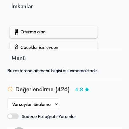
İmkanlar
Oturma alanı
Çocuklar için uygun
Menü
Gruplara uygun
Bu restorana ait menü bilgisi bulunmamaktadır.
Çocuk menüsü
Değerlendirme (426)
4.8
Açık hava oturma alanı
Rezervasyon yapılabilir
Sadece Fotoğraflı Yorumlar
Öğle yemeği servisi