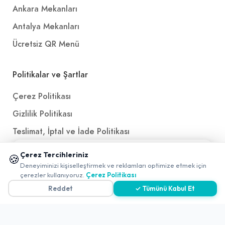
Ankara Mekanları
Antalya Mekanları
Ücretsiz QR Menü
Politikalar ve Şartlar
Çerez Politikası
Gizlilik Politikası
Teslimat, İptal ve İade Politikası
Kullanım Koşulları ve Hizmet Politikası
📱 Mobil uygulamamızı keşfedin!
Çerez Tercihleriniz
🍪
✖
Deneyiminizi kişiselleştirmek ve reklamları optimize etmek için
KVKK Politikası
0
çerezler kullanıyoruz.
Çerez Politikası
Kişisel Verileri Aydınlatma Metni
Reddet
✓ Tümünü Kabul Et
Referanslarımız