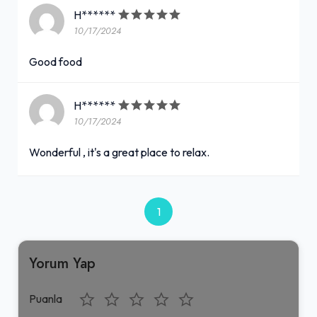
H******
10/17/2024
Good food
H******
10/17/2024
Wonderful , it's a great place to relax.
1
Yorum Yap
Puanla