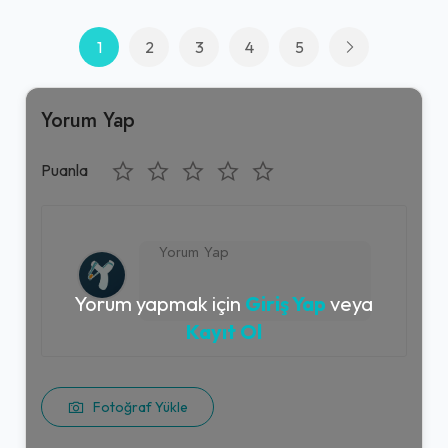
1
2
3
4
5
Yorum Yap
Puanla
Yorum yapmak için
Giriş Yap
veya
Kayıt Ol
Fotoğraf Yükle