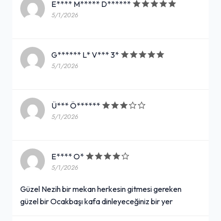
E**** M***** D******
5/1/2026
G****** L* V*** 3*
5/1/2026
Ü*** Ö******
5/1/2026
E**** O*
5/1/2026
Güzel Nezih bir mekan herkesin gitmesi gereken
güzel bir Ocakbaşı kafa dinleyeceğiniz bir yer