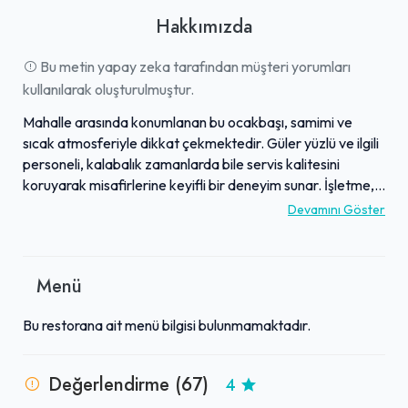
Hakkımızda
Bu metin yapay zeka tarafından müşteri yorumları
kullanılarak oluşturulmuştur.
Mahalle arasında konumlanan bu ocakbaşı, samimi ve
sıcak atmosferiyle dikkat çekmektedir. Güler yüzlü ve ilgili
personeli, kalabalık zamanlarda bile servis kalitesini
koruyarak misafirlerine keyifli bir deneyim sunar. İşletme,
lezzetli meze ve et çeşitleri, özellikle eşsiz Adana ciğeri
Devamını Göster
gibi kendine has sunumlarıyla öne çıkar. Nezih ve sakin
ortamı, kafa dinlemek isteyenler için ideal bir seçenektir.
Misafirler tarafından sıklıkla "efsane" olarak nitelendirilen
Menü
bu mekan, bazı değerlendirmelere göre hesap konusunda
da uygun seçenekler sunmaktadır.
Bu restorana ait menü bilgisi bulunmamaktadır.
Değerlendirme (67)
4