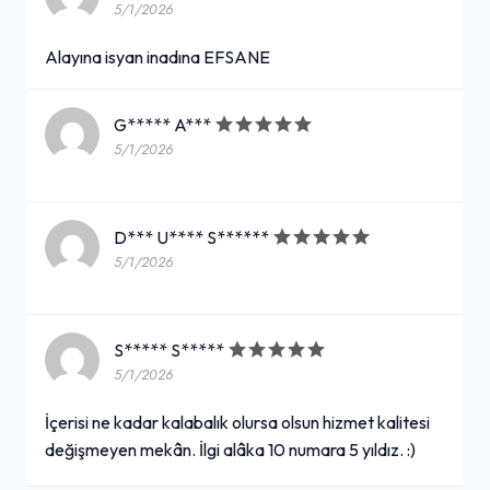
5/1/2026
Alayına isyan inadına EFSANE
G***** A***
5/1/2026
D*** U**** S******
5/1/2026
S***** S*****
5/1/2026
İçerisi ne kadar kalabalık olursa olsun hizmet kalitesi
değişmeyen mekân. İlgi alâka 10 numara 5 yıldız. :)