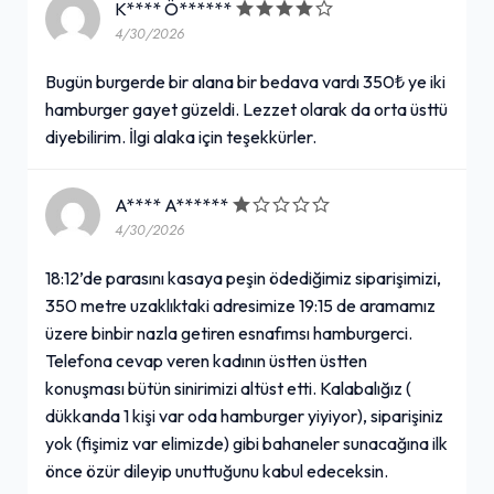
K**** Ö******
4/30/2026
Bugün burgerde bir alana bir bedava vardı 350₺ ye iki
hamburger gayet güzeldi. Lezzet olarak da orta üsttü
diyebilirim. İlgi alaka için teşekkürler.
A**** A******
4/30/2026
18:12’de parasını kasaya peşin ödediğimiz siparişimizi,
350 metre uzaklıktaki adresimize 19:15 de aramamız
üzere binbir nazla getiren esnafımsı hamburgerci.
Telefona cevap veren kadının üstten üstten
konuşması bütün sinirimizi altüst etti. Kalabalığız (
dükkanda 1 kişi var oda hamburger yiyiyor), siparişiniz
yok (fişimiz var elimizde) gibi bahaneler sunacağına ilk
önce özür dileyip unuttuğunu kabul edeceksin.