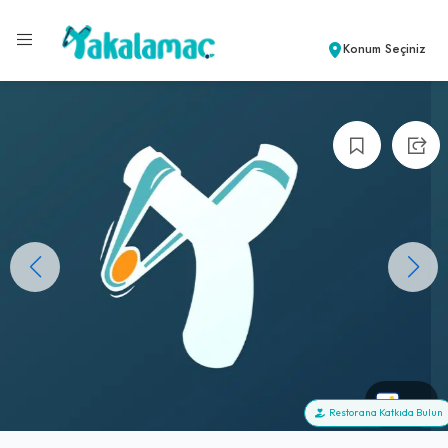
Konum Seçiniz
+0
Restorana Katkıda Bulun