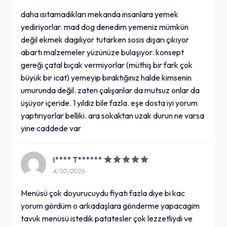
daha ısıtamadıkları mekanda insanlara yemek
yediriyorlar. mad dog denedim yemeniz mümkün
değil ekmek dagılıyor tutarken sosis dışarı çıkıyor
abartı malzemeler yüzünüze bulaşıyor. konsept
gereği çatal bıçak vermiyorlar (müthiş bir fark çok
büyük bir icat) yemeyip bıraktığınız halde kimsenin
umurunda değil. zaten çalışanlar da mutsuz onlar da
üşüyor içeride. 1 yıldız bile fazla. eşe dosta iyi yorum
yaptırıyorlar belliki. ara sokaktan uzak durun ne varsa
yine caddede var
I**** T******
4/30/2026
Menüsü çok doyurucuydu fiyatı fazla diye bi kac
yorum gördüm o arkadaşlara gönderme yapacagim
tavuk menüsü istedik patatesler çok lezzetliydi ve