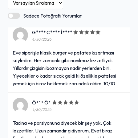
Sadece Fotoğraflı Yorumlar
G**** C**** İ****
4/30/2026
Eve siparişle klasik burger ve patates kızartması
söyledim. Her zamanki gibi inanılmaz lezzetliydi.
Yıllardır çizgisini bozmayan nadir yerlerden biri.
Yiyecekler o kadar sıcak geldi ki özellikle patatesi
yemek için biraz beklemek zorunda kaldım. 10/10
Ö*** Ö*
4/30/2026
Tadına ve porsiyonuna diyecek bir şey yok. Çok
lezzetliler. Uzun zamandır gidiyorum. Evet biraz