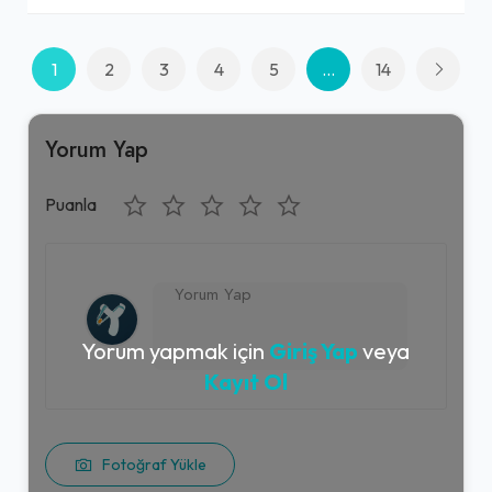
1
2
3
4
5
...
14
Yorum Yap
Puanla
Yorum yapmak için
Giriş Yap
veya
Kayıt Ol
Fotoğraf Yükle