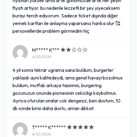
fiyatları yüksek ama artık günümüzde artık her şeyin
fiyatı artıyor. bu nedenle lezzetli bir şey yiyeceksem
burayı tercih ediyorum. Sadece ticket dışında diğer
yemek kartları ile anlaşma yaparsanız harika olur 🥰
personellerde problem görmedim hiç
M***** K***
4/30/2026
4 yil sonra tekrar ugrama sansi buldum, burgerler
yaklasik ayni kalitedeydi, ama genel havayi bozulmus
buldum, mutfak arkaya tasinmis, burgering
gozunuzun onunde pismesinin cekiciligi kaybolmus.
Ayrica oturulan siralar cok dengesiz, ben dustum, 10
dk icinde birisi daha dustu, aman dikkat.
T***** K******
4/30/2026