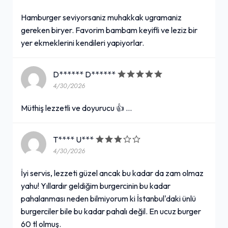
Hamburger seviyorsaniz muhakkak ugramaniz
gereken biryer. Favorim bambam keyifli ve leziz bir
yer ekmeklerini kendileri yapiyorlar.
D****** D******
4/30/2026
Müthiş lezzetli ve doyurucu 👍 …
T**** U***
4/30/2026
İyi servis, lezzeti güzel ancak bu kadar da zam olmaz
yahu! Yıllardır geldiğim burgercinin bu kadar
pahalanması neden bilmiyorum ki İstanbul'daki ünlü
burgerciler bile bu kadar pahalı değil. En ucuz burger
60 tl olmuş.