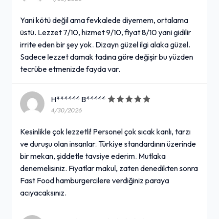
Yani kötü değil ama fevkalede diyemem, ortalama
üstü. Lezzet 7/10, hizmet 9/10, fiyat 8/10 yani gidilir
irrite eden bir şey yok. Dizayn güzel ilgi alaka güzel.
Sadece lezzet damak tadına göre değişir bu yüzden
tecrübe etmenizde fayda var.
H****** B*****
4/30/2026
Kesinlikle çok lezzetli! Personel çok sıcak kanlı, tarzı
ve duruşu olan insanlar. Türkiye standardının üzerinde
bir mekan, şiddetle tavsiye ederim. Mutlaka
denemelisiniz. Fiyatlar makul, zaten denedikten sonra
Fast Food hamburgercilere verdiğiniz paraya
acıyacaksınız.