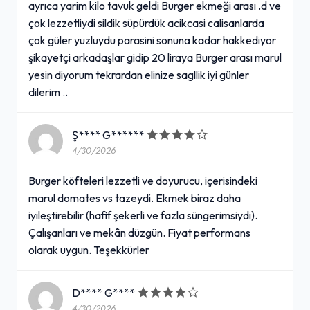
ayrıca yarim kilo tavuk geldi Burger ekmeği arası .d ve
çok lezzetliydi sildik süpürdük acikcasi calisanlarda
çok güler yuzluydu parasini sonuna kadar hakkediyor
şikayetçi arkadaşlar gidip 20 liraya Burger arası marul
yesin diyorum tekrardan elinize sagllik iyi günler
dilerim ..
Ş**** G******
4/30/2026
Burger köfteleri lezzetli ve doyurucu, içerisindeki
marul domates vs tazeydi. Ekmek biraz daha
iyileştirebilir (hafif şekerli ve fazla süngerimsiydi).
Çalışanları ve mekân düzgün. Fiyat performans
olarak uygun. Teşekkürler
D**** G****
4/30/2026