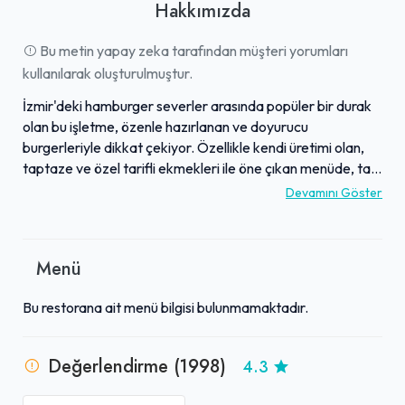
Hakkımızda
Bu metin yapay zeka tarafından müşteri yorumları
kullanılarak oluşturulmuştur.
İzmir'deki hamburger severler arasında popüler bir durak
olan bu işletme, özenle hazırlanan ve doyurucu
burgerleriyle dikkat çekiyor. Özellikle kendi üretimi olan,
taptaze ve özel tarifli ekmekleri ile öne çıkan menüde, tam
kıvamında pişirilmiş etler ve zengin dolgu malzemeleri bir
Devamını Göster
araya geliyor. Müşteriler, Tavuklu Burger'deki Rus salatası
gibi farklı dokunuşlar, trüf mantarlı veya tütsülenmiş
seçenekler gibi yenilikçi tarifler ve cömert porsiyonlarla
Menü
eşsiz bir lezzet deneyimi yaşadıklarını belirtiyor. Burgerlere
eşlik eden patatesler, özel baharat karışımları ve No7
Bu restorana ait menü bilgisi bulunmamaktadır.
sosuyla sunulurken, genel olarak yardımsever ve güler
yüzlü personel sayesinde hızlı ve kaliteli bir servis deneyimi
yaşanıyor. Yıllardır kalitesini koruduğu belirtilen işletme,
Değerlendirme (1998)
4.3
lezzet ve doyuruculuk açısından birçok müşterisi için
vazgeçilmez bir tercih olmaya devam ediyor.