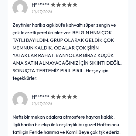
H******
10/17/2024
Zeytinler harika açık büfe kahvaltı süper zengin ve
çok lezzetli yerel ürünler var. BELGİN HNM ÇOK
TATLI BAYILDIM. GRUP OLARAK GELDİK ÇOK
MEMNUN KALDIK. ODALAR ÇOK ŞİRİN
YATAKLAR RAHAT. BANYOLAR BİRAZ KÜÇÜK
AMA SATIN ALMAYACAĞIMIZ İÇİN SIKINTI DEĞİL.
SONUÇTA TERTEMİZ PIRIL PIRIL. Herşey için
teşekkürler.
H******
10/17/2024
Nefis bir mekan odalara atmosfere hayran kaldık .
İlgili harika bir ekip ile karşılaştık.bu güzel Haftasonu
tatil için Feride hanıma ve Kamil Beye çok tşk ederiz.