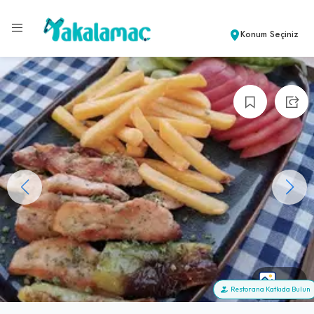
Konum Seçiniz
+14
Restorana Katkıda Bulun