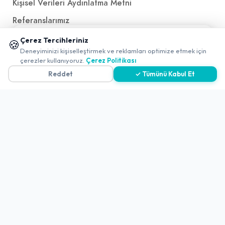
Kişisel Verileri Aydınlatma Metni
Referanslarımız
📱 Mobil uygulamamızı keşfedin!
Çerez Tercihleriniz
🍪
✖
İletişim
Deneyiminizi kişiselleştirmek ve reklamları optimize etmek için
0
çerezler kullanıyoruz.
Çerez Politikası
E-Posta
iletisim@yakalamac.com.tr
Reddet
✓ Tümünü Kabul Et
Dokuz Eylül Üniversitesi Teknoparkı Adatepe Mah.
Doğuş Cad. No:207 Z İç Kapı No:1 Buca/İzmir
2026 ©
Yakala
. All rights reserved.