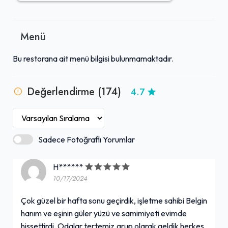
atmosferi ve lezzetli ikramlarıyla unutulmaz bir deneyim
vaat etmektedir.
Menü
Bu restorana ait menü bilgisi bulunmamaktadır.
Değerlendirme (174)
4.7
Sadece Fotoğraflı Yorumlar
H******
10/17/2024
Çok güzel bir hafta sonu geçirdik, işletme sahibi Belgin
hanım ve eşinin güler yüzü ve samimiyeti evimde
hissettirdi. Odalar tertemiz.grup olarak geldik herkes