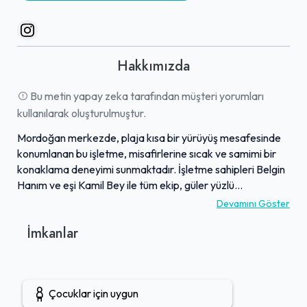
Hakkımızda
Bu metin yapay zeka tarafından müşteri yorumları
kullanılarak oluşturulmuştur.
Mordoğan merkezde, plaja kısa bir yürüyüş mesafesinde
konumlanan bu işletme, misafirlerine sıcak ve samimi bir
konaklama deneyimi sunmaktadır. İşletme sahipleri Belgin
Hanım ve eşi Kamil Bey ile tüm ekip, güler yüzlü
yaklaşımları ve misafirperverlikleriyle konukların kendilerini
Devamını Göster
evlerinde hissetmelerini sağlamaktadır. En küçük
İmkanlar
detaylara kadar özenle ve keyifli bir şekilde tasarlanmış
tertemiz odalar, rahat yatakları ile konforlu bir atmosfer
sunar. Zengin açık büfe kahvaltıda sunulan yöresel ve ev
yapımı lezzetler, misafirlerden tam not alırken, yemeklerin
Çocuklar için uygun
kalitesi de övgü toplamaktadır. Bu mekan, sıcak ilgisi,