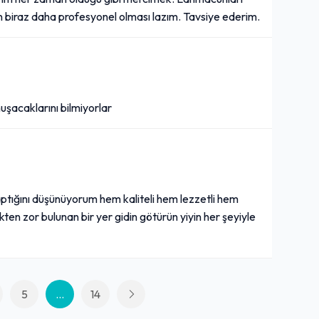
 biraz daha profesyonel olması lazım. Tavsiye ederim.
nuşacaklarını bilmiyorlar
aptığını düşünüyorum hem kaliteli hem lezzetli hem
en zor bulunan bir yer gidin götürün yiyin her şeyiyle
5
...
14