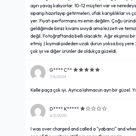
aşırı yavaş kalıyorlar. 10-12 müşteri var ve nerede
siparişi hazırlayıp getirmeleri, ufak karışıklıklar v
yer. Fiyat-performans mı emin değilim. Çoğu üründe v
geldiğimde biraz kıvamı sıvıydı ama lezzeti ve temizl
değil. Fotoğraftanda belli olacaktır. Ağır ekşimsi 
etmiş :) kıymalı pideden uzak durun yoksa boş yere
çok iyi ve diğer ürünler de oldukça güzeldi.
G**** C**
7/6/2024
Kelle paça çok iyi. Ayrıca lahmacun ayrı bir güzel. Yıl
D**** K*****
4/2/2020
I was over charged and called a "yabanci" and when