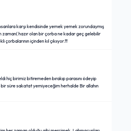
 0 insanlara karşı kendisinde yemek yemek zorundaymış
ğin zaman( hazır olan bir çorba ne kadar geç gelebilir
 çorbalarının içinden kıl çıkııyor.!!!
ldi hiç birimiz bitiremeden bırakıp parasını ödeyip
n bir süre sakatat yemiyeceğim herhalde Bir allahın
orim her zaman olduğu gibi mercimek. Lahmacunları