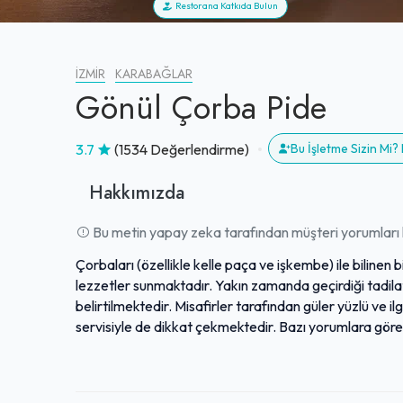
Restorana Katkıda Bulun
İZMIR
KARABAĞLAR
Gönül Çorba Pide
3.7
(1534 Değerlendirme)
Bu İşletme Sizin Mi
Hakkımızda
Bu metin yapay zeka tarafından müşteri yorumları k
Çorbaları (özellikle kelle paça ve işkembe) ile bilinen 
lezzetler sunmaktadır. Yakın zamanda geçirdiği tadila
belirtilmektedir. Misafirler tarafından güler yüzlü ve ilgi
servisiyle de dikkat çekmektedir. Bazı yorumlara göre
deneyimi zenginleştirmektedir. Toplu ulaşımla kolayca
avantaj sağlamaktadır. Genel olarak kaliteli ve lezze
ifade edilmektedir.