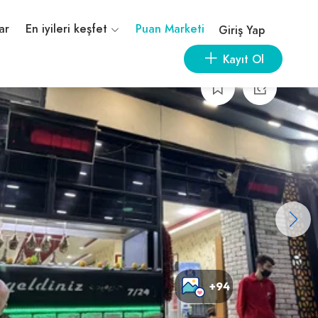
ar
En iyileri keşfet
Puan Marketi
Giriş Yap
Kayıt Ol
+94