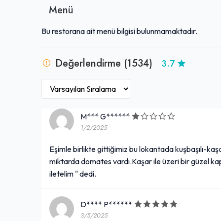
Menü
Bu restorana ait menü bilgisi bulunmamaktadır.
Değerlendirme (1534)
3.7
M*** G******
1/2/2025
Eşimle birlikte gittiğimiz bu lokantada kuşbaşılı-kaş
miktarda domates vardı.Kaşar ile üzeri bir güzel kap
iletelim " dedi.
D**** P******
3/5/2025