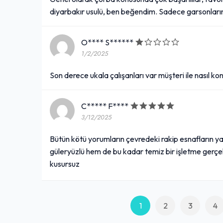
diyarbakır usulü, ben beğendim. Sadece garsonların
O**** S******
1/2/2025
Son derece ukala çalışanları var müşteri ile nasıl ko
C***** F****
3/12/2025
Bütün kötü yorumların çevredeki rakip esnafların y
güleryüzlü hem de bu kadar temiz bir işletme gerçekt
kusursuz
1
2
3
4