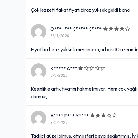
Çok lezzetli fakat fiyatı biraz yüksek geldi bana
O*** “*** S***** S****
11/3/2024
Fiyatları biraz yüksek mercimek çorbası 10 üzerinde
K***** A***
3/3/2025
Kesinlikle artık fiyatını hakmetmiyor. Hem çok yağlı 
dönmüş.
A**** E*** Y****
8/5/2024
Tadilat güzel olmuş, atmosferi baya değiştirmiş. İyi