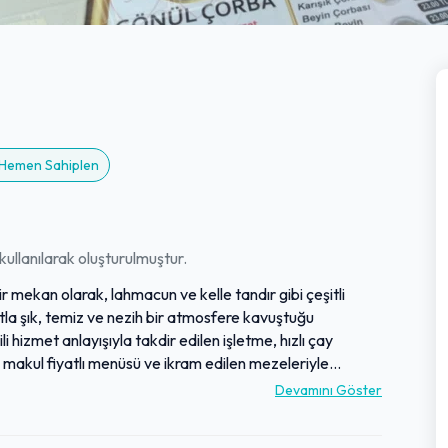
? Hemen Sahiplen
ullanılarak oluşturulmuştur.
bir mekan olarak, lahmacun ve kelle tandır gibi çeşitli
tla şık, temiz ve nezih bir atmosfere kavuştuğu
li hizmet anlayışıyla takdir edilen işletme, hızlı çay
 makul fiyatlı menüsü ve ikram edilen mezeleriyle
 erişilebilen mekan, metro çıkışına yakın konumuyla
Devamını Göster
tli ürünler sunarak müşteri memnuniyetine odaklandığı