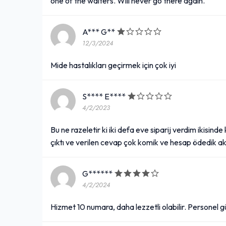
one of the waiters. Will never go there again.
A*** G**
12/3/2024
Mide hastalıkları geçirmek için çok iyi
S**** E****
4/2/2023
Bu ne razeletir ki iki defa eve siparij verdim ikisinde
çıktı ve verilen cevap çok komik ve hesap ödedik akli 
G******
4/2/2024
Hizmet 10 numara, daha lezzetli olabilir. Personel g