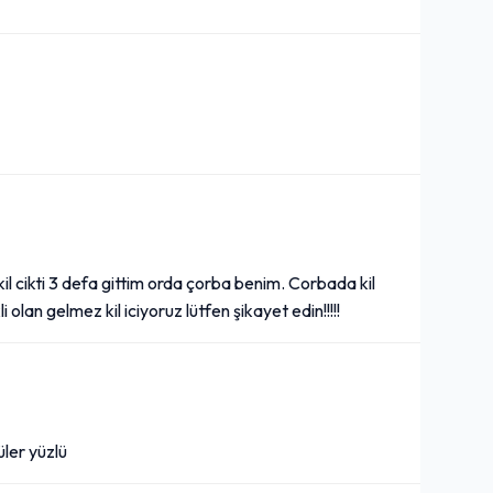
 kil cikti 3 defa gittim orda çorba benim. Corbada kil
olan gelmez kil iciyoruz lütfen şikayet edin!!!!!
üler yüzlü