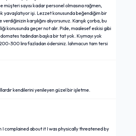
yse müşteri sayısı kadar personel olmasına rağmen,
s çok yavaşlatıyor işi. Lezzet konusunda beğendiğim bir
erdiğinizin karşılığını alıyorsunuz. Karışık çorba, bu
iği konusunda geçer not alır. Pide, maalesef eskisi gibi
bir domates tadından başka bir tat yok. Kıymayı yok
 200-300 lira fazladan ödersiniz. lahmacun tam tersi
lardır kendilerini yenileyen güzel bir işletme.
 I complained about it I was physically threatened by