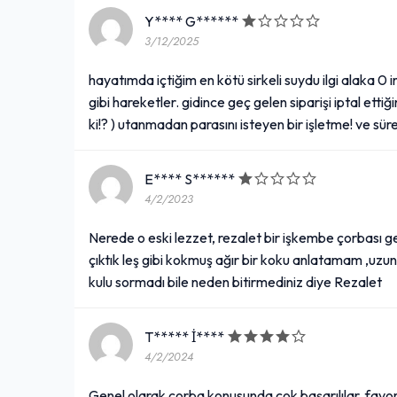
Y**** G******
3/12/2025
hayatımda içtiğim en kötü sirkeli suydu ilgi alaka
gibi hareketler. gidince geç gelen siparişi iptal etti
ki!? ) utanmadan parasını isteyen bir işletme! ve sürekli
E**** S******
4/2/2023
Nerede o eski lezzet, rezalet bir işkembe çorbası ge
çıktık leş gibi kokmuş ağır bir koku anlatamam ,uzu
kulu sormadı bile neden bitirmediniz diye Rezalet
T***** İ****
4/2/2024
Genel olarak çorba konusunda çok başarılılar, fav