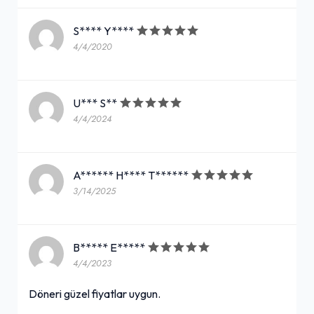
S**** Y****
4/4/2020
U*** S**
4/4/2024
A****** H**** T******
3/14/2025
B***** E*****
4/4/2023
Döneri güzel fiyatlar uygun.