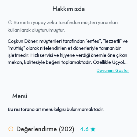
Hakkımızda
Bu metin yapay zeka tarafından müşteri yorumları
kullanılarak oluşturulmuştur.
Coşkun Döner, müşterileri tarafından "enfes", "lezzetli" ve
"müthiş" olarak nitelendirilen et dönerleriyle tanınan bir
işletmedir. Hızlı servisi ve hijyene verdiği önemle öne çıkan
mekan, kalitesiyle beğeni toplamaktadır. Özellikle Üçyol
Lokantalar Caddesi ve Gaziemir gibi bölgelerdeki
Devamını Göster
müdavimleri, döner yemek için burayı ilk tercihleri arasında
göstermektedir. Bölgedeki döner severler için
vazgeçilmez bir durak olarak kabul edilen Coşkun Döner,
Menü
sunduğu eşsiz lezzetlerle dikkat çekmektedir.
Bu restorana ait menü bilgisi bulunmamaktadır.
Değerlendirme (202)
4.6