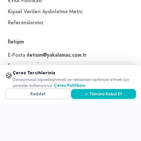
KVKK Politikası
Kişisel Verileri Aydınlatma Metni
Referanslarımız
İletişim
E-Posta
iletisim@yakalamac.com.tr
Dokuz Eylül Üniversitesi Teknoparkı Adatepe Mah.
📱 Mobil uygulamamızı keşfedin!
Doğuş Cad. No:207 Z İç Kapı No:1 Buca/İzmir
Çerez Tercihleriniz
🍪
✖
Deneyiminizi kişiselleştirmek ve reklamları optimize etmek için
0
çerezler kullanıyoruz.
Çerez Politikası
Reddet
✓ Tümünü Kabul Et
2026 ©
Yakala
. All rights reserved.