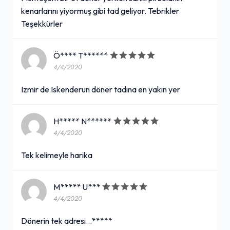
kenarlarını yiyormuş gibi tad geliyor. Tebrikler
Teşekkürler
Ö**** T******
4/4/2020
Izmir de Iskenderun döner tadına en yakin yer
H***** N******
4/4/2020
Tek kelimeyle harika
M***** U***
4/4/2020
Dönerin tek adresi...*****