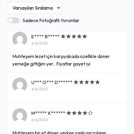
Sadece Fotoğraflı Yorumlar
E**** B*****
4/4/2020
Muhteşem lezet için karşıyakada özellikle döner
yemeğe gittiğim yer.. Fiyatlar gayet iyi
U*** O*** D******
4/4/2023
M***** K******
4/4/2024
Muhteşem bir et döner yerken sanki pirzolanın