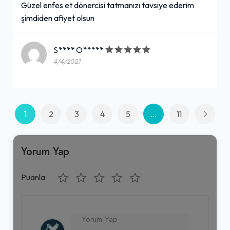
Güzel enfes et dönercisi tatmanızı tavsiye ederim
şimdiden afiyet olsun
S**** O*****
4/4/2021
1
2
3
4
5
...
11
Yorum Yap
Puanla