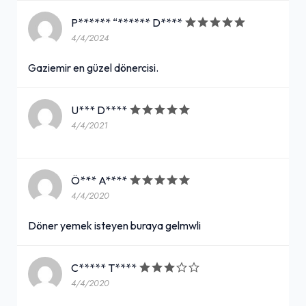
P****** “****** D****
4/4/2024
Gaziemir en güzel dönercisi.
U*** D****
4/4/2021
Ö*** A****
4/4/2020
Döner yemek isteyen buraya gelmwli
C***** T****
4/4/2020