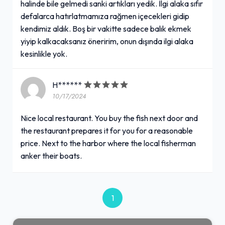
halinde bile gelmedi sanki artıkları yedik. İlgi alaka sıfır
defalarca hatırlatmamıza rağmen içecekleri gidip
kendimiz aldık. Boş bir vakitte sadece balık ekmek
yiyip kalkacaksanız öneririm, onun dışında ilgi alaka
kesinlikle yok.
H******
10/17/2024
Nice local restaurant. You buy the fish next door and
the restaurant prepares it for you for a reasonable
price. Next to the harbor where the local fisherman
anker their boats.
1