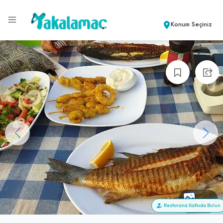
Konum Seçiniz
+10
Restorana Katkıda Bulun