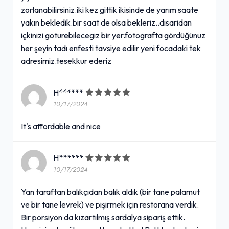
zorlanabilirsiniz.iki kez gittik ikisinde de yarım saate
yakın bekledik.bir saat de olsa bekleriz..disaridan
içkinizi goturebilecegiz bir yer.fotografta gördüğünuz
her şeyin tadı enfesti tavsiye edilir yeni focadaki tek
adresimiz.tesekkur ederiz
H******
10/17/2024
It's affordable and nice
H******
10/17/2024
Yan taraftan balıkçıdan balık aldık (bir tane palamut
ve bir tane levrek) ve pişirmek için restorana verdik.
Bir porsiyon da kızartılmış sardalya sipariş ettik.