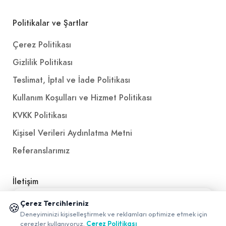
Politikalar ve Şartlar
Çerez Politikası
Gizlilik Politikası
Teslimat, İptal ve İade Politikası
Kullanım Koşulları ve Hizmet Politikası
KVKK Politikası
Kişisel Verileri Aydınlatma Metni
Referanslarımız
İletişim
📱 Mobil uygulamamızı keşfedin!
E-Posta
iletisim@yakalamac.com.tr
Çerez Tercihleriniz
🍪
✖
Deneyiminizi kişiselleştirmek ve reklamları optimize etmek için
0
Dokuz Eylül Üniversitesi Teknoparkı Adatepe Mah.
çerezler kullanıyoruz.
Çerez Politikası