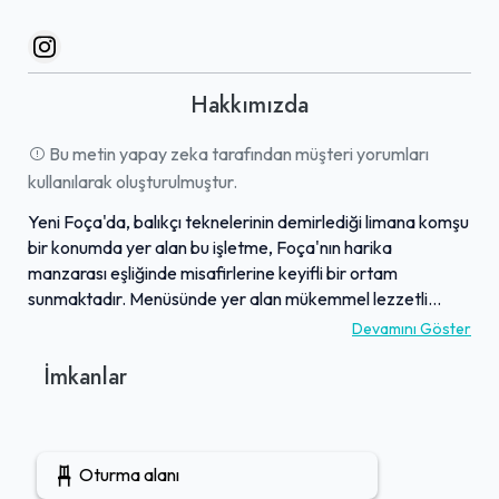
Hakkımızda
Bu metin yapay zeka tarafından müşteri yorumları
kullanılarak oluşturulmuştur.
Yeni Foça'da, balıkçı teknelerinin demirlediği limana komşu
bir konumda yer alan bu işletme, Foça'nın harika
manzarası eşliğinde misafirlerine keyifli bir ortam
sunmaktadır. Menüsünde yer alan mükemmel lezzetli
deniz ürünleri, özellikle taze balık ve enfes sardalya tava
Devamını Göster
gibi seçenekler, uygun fiyatlarla sunularak hesaplı ve
İmkanlar
doyurucu bir deneyim vaat eder. İşletme, yan taraftaki
balıkçıdan alınan taze balıkları ustalıkla pişirme imkanı ve
kendi içeceğinizi getirebilme ayrıcalığı gibi hizmetleriyle
öne çıkmaktadır. Yerel bir restoran atmosferi sunan bu
Oturma alanı
mekan, sunduğu kaliteli yemekleri ve bütçe dostu yapısıyla