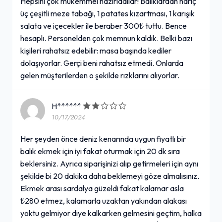
Hepsini çok mükemmel hazırladılar! Balıklardan hariç
üç çeşitli meze tabağı, 1 patates kızartması, 1 karışık
salata ve içecekler ile beraber 300₺ tuttu. Bence
hesaplı. Personelden çok memnun kaldık. Belki bazı
kişileri rahatsız edebilir: masa başında kediler
dolaşıyorlar. Gerçi beni rahatsız etmedi. Onlarda
gelen müşterilerden o şekilde rızklarını alıyorlar.
H******
10/17/2024
Her şeyden önce deniz kenarında uygun fiyatlı bir
balık ekmek için iyi fakat oturmak için 20 dk sıra
beklersiniz. Ayrıca siparişinizi alıp getirmeleri için aynı
şekilde bi 20 dakika daha beklemeyi göze almalısınız.
Ekmek arası sardalya güzeldi fakat kalamar asla
₺280 etmez, kalamarla uzaktan yakından alakası
yoktu gelmiyor diye kalkarken gelmesini geçtim, halka