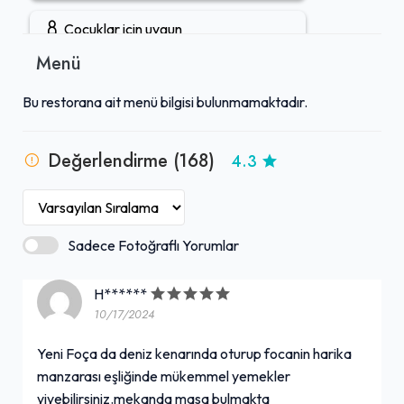
deniz ürünleri severlerin favori adreslerinden biri haline
gelmiştir. Misafirler tarafından sıklıkla tavsiye edilen ve
Çocuklar için uygun
memnuniyetle ayrılınan bu işletme, Yeni Foça'daki deniz
Menü
kenarı deneyiminin vazgeçilmez duraklarından biridir.
Gruplara uygun
Bu restorana ait menü bilgisi bulunmamaktadır.
Açık hava oturma alanı
Değerlendirme (168)
4.3
Öğle yemeği servisi
Tuvalet mevcut
Sadece Fotoğraflı Yorumlar
Akşam yemeği servisi
H******
10/17/2024
Kahve servisi
+ Daha Fazla (1)
Yeni Foça da deniz kenarında oturup focanin harika
manzarası eşliğinde mükemmel yemekler
yiyebilirsiniz.mekanda masa bulmakta