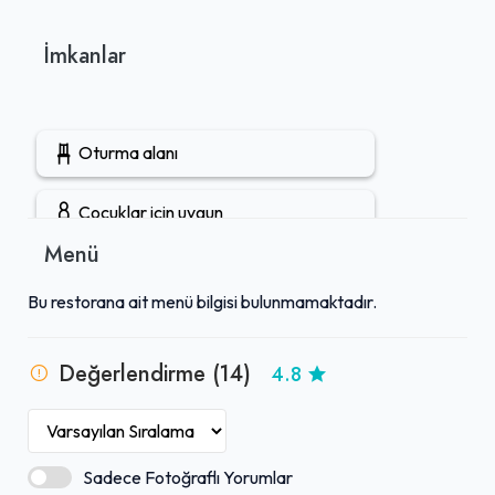
İmkanlar
Oturma alanı
Çocuklar için uygun
Menü
Gruplara uygun
Bu restorana ait menü bilgisi bulunmamaktadır.
Açık hava oturma alanı
Değerlendirme (14)
4.8
Tuvalet mevcut
Kahve servisi
Sadece Fotoğraflı Yorumlar