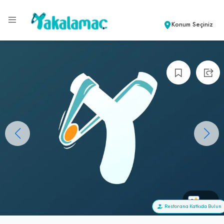
Konum Seçiniz
+0
Restorana Katkıda Bulun