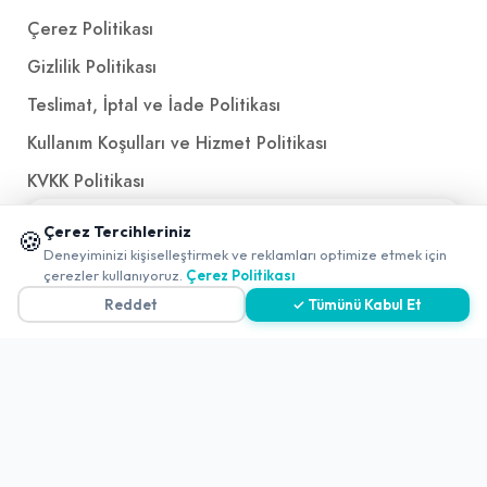
Çerez Politikası
Gizlilik Politikası
Teslimat, İptal ve İade Politikası
Kullanım Koşulları ve Hizmet Politikası
KVKK Politikası
Kişisel Verileri Aydınlatma Metni
📱 Mobil uygulamamızı keşfedin!
Çerez Tercihleriniz
🍪
✖
Referanslarımız
Deneyiminizi kişiselleştirmek ve reklamları optimize etmek için
0
çerezler kullanıyoruz.
Çerez Politikası
Reddet
✓ Tümünü Kabul Et
İletişim
E-Posta
iletisim@yakalamac.com.tr
Dokuz Eylül Üniversitesi Teknoparkı Adatepe Mah.
Doğuş Cad. No:207 Z İç Kapı No:1 Buca/İzmir