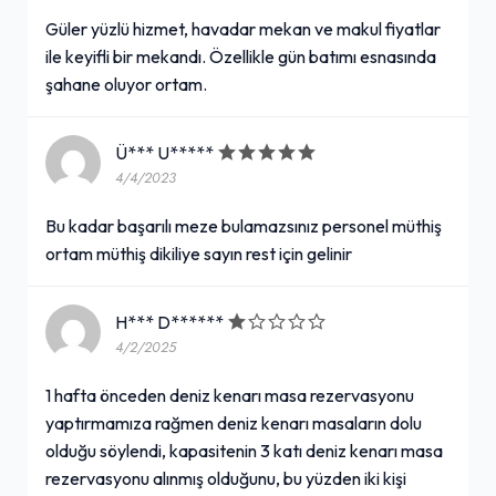
Güler yüzlü hizmet, havadar mekan ve makul fiyatlar
ile keyifli bir mekandı. Özellikle gün batımı esnasında
şahane oluyor ortam.
Ü*** U*****
4/4/2023
Bu kadar başarılı meze bulamazsınız personel müthiş
ortam müthiş dikiliye sayın rest için gelinir
H*** D******
4/2/2025
1 hafta önceden deniz kenarı masa rezervasyonu
yaptırmamıza rağmen deniz kenarı masaların dolu
olduğu söylendi, kapasitenin 3 katı deniz kenarı masa
rezervasyonu alınmış olduğunu, bu yüzden iki kişi