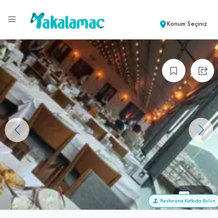
Konum Seçiniz
+99
Restorana Katkıda Bulun