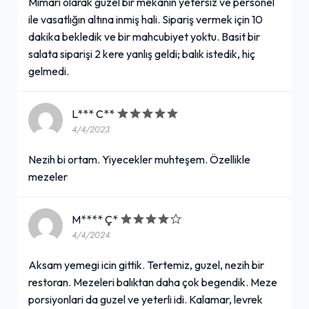
Mimari olarak güzel bir mekanın yetersiz ve personel
ile vasatlığın altına inmiş hali. Sipariş vermek için 10
dakika bekledik ve bir mahcubiyet yoktu. Basit bir
salata siparişi 2 kere yanlış geldi; balık istedik, hiç
gelmedi.
L*** C**
4/4/2023
Nezih bi ortam. Yiyecekler muhteşem. Özellikle
mezeler
M**** Ç*
4/4/2024
Aksam yemegi icin gittik. Tertemiz, guzel, nezih bir
restoran. Mezeleri balıktan daha çok begendik. Meze
porsiyonlari da guzel ve yeterli idi. Kalamar, levrek