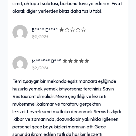
simit, ahtapot salatası, barbunu tavsiye ederim. Fiyat
olarak diğer yerlerden biraz daha tuzlu tabi.
B**** E****
9/6/2024
M****** B***
9/6/2024
Temiz,saygın bir mekanda eşsiz manzara eşliğinde
huzurla yemek yemek istiyorsanız tercihiniz Sayın
Restaurant olmalıdır.Meze çeşitliliği ve lezzeti
mükemmel.kalamar ve taratoru gerçekten
lezizdi.Levrek simit mutlaka denenmeli.Servis hızlıydı
.kibar ve zamanında ,dozunda bir yakınlıkla ilgilenen
personel gece boyu bizleri memnun etti.Gece
sonunda ikram edilen tatlı da hoş bir lezzetti.