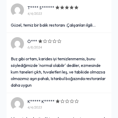
T**** S******
4/4/2023
Güzel, temiz bir balık restoranı .Çalışanları ilgili...
Ö***
6/8/2024
Buz gibi ortam, karides iyi temizlenmemis, bunu
söylediğimizde 'normal olabilir' dediler, ezmesinde
kum taneleri çıktı, tuvaletleri leş, ve tabikide olmazsa
olmazımız aşırı pahalı, Istanbul boğazında restoranlar
daha uygun
K***** K*****
4/4/2023