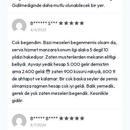
Gidilmediginde daha mutlu olunabilecek bir yer.
B****** S***
4/4/2023
Cok begendim. Bazi mezeleri begenmemis olsam da,
servis hizmet manzara konum ilgi alaka 5 degil 10
yildizi hakediyor. Zaten musterilerden mekanin elitligi
belliydi. Ayvayi yedik hesap 5.000 gelir demistim
ama 2.400 geldi 😳 zaten 900 küsürü rakıydı, 600 tl
de ahtapot ve kalamar. Bir cok baska seyler de yemis
olmamiza ragmen hesap cok iyi geldi. Balik yemedik,
gerek de yok zaten mezeleri begendik. Kesinlikle
gidilir.
B***** B****
8/7/2024