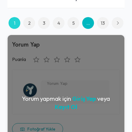
1
2
3
4
5
...
13
Yorum Yap
Puanla
Yorum yapmak için
Giriş Yap
veya
Kayıt Ol
Fotoğraf Yükle