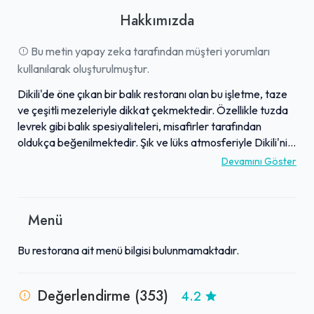
Hakkımızda
Bu metin yapay zeka tarafından müşteri yorumları
kullanılarak oluşturulmuştur.
Dikili'de öne çıkan bir balık restoranı olan bu işletme, taze
ve çeşitli mezeleriyle dikkat çekmektedir. Özellikle tuzda
levrek gibi balık spesiyaliteleri, misafirler tarafından
oldukça beğenilmektedir. Şık ve lüks atmosferiyle Dikili'nin
genel kalitesine katkı sağlayan bu mekan, güler yüzlü,
Devamını Göster
profesyonel ve ilgili hizmet anlayışıyla öne çıkmaktadır.
Zengin menüsü, lezzetli balık ve meze seçenekleriyle
misafirlerine keyifli bir deneyim sunar. Bu sayede,
Menü
harcanan her kuruşun karşılığını veren, Dikili'nin en başarılı
ve kaliteli adreslerinden biri olarak kabul edilmektedir.
Bu restorana ait menü bilgisi bulunmamaktadır.
Değerlendirme (353)
4.2