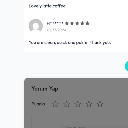
Lovely latte coffee
H******
10/17/2024
You are clean, quick and polite. Thank you.
Yorum Yap
Puanla