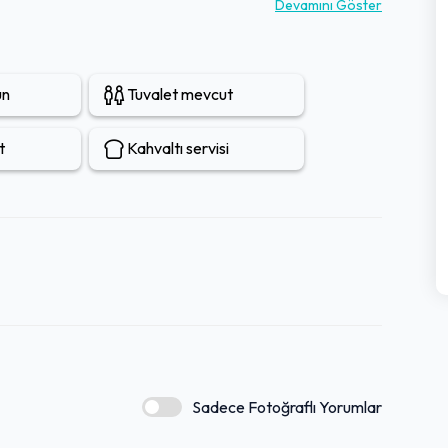
dır.
Devamını Göster
un
Tuvalet mevcut
t
Kahvaltı servisi
Sadece Fotoğraflı Yorumlar