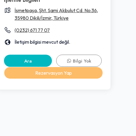
İsmetpaşa, Şht. Sami Akbulut Cd. No:36,
35980 Dikili/İzmir, Türkiye
(0232) 671 77 07
İletişim bilgisi mevcut değil.
Ara
Bilgi Yok
Rezervasyon Yap