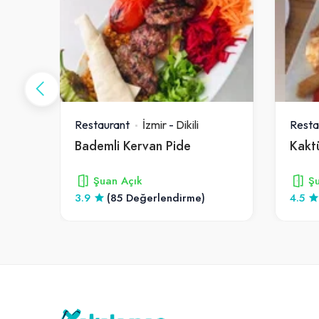
Restaurant
İzmir
-
Dikili
Resta
Bademli Kervan Pide
Kakt
Şuan Açık
Şu
3.9
(85 Değerlendirme)
4.5