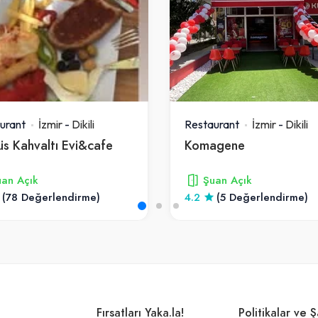
urant
İzmir
-
Dikili
Restaurant
İzmir
-
Dikili
üs Kahvaltı Evi&cafe
Komagene
an Açık
Şuan Açık
(78 Değerlendirme)
4.2
(5 Değerlendirme)
Fırsatları Yaka.la!
Politikalar ve Ş