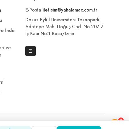
E-Posta
iletisim@yakalamac.com.tr
ı
Dokuz Eylül Üniversitesi Teknoparkı
sı
Adatepe Mah. Doğuş Cad. No:207 Z
 ve İade
İç Kapı No:1 Buca/İzmir
arı ve
sı
ni
z
0
2026 ©
Yakala
. All rights reserved.