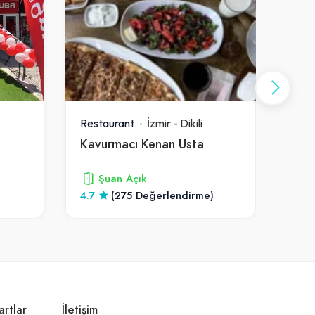
Restaurant
İzmir
-
Dikili
Rest
Kavurmacı Kenan Usta
Fesl
Şuan Açık
4.7
(275 Değerlendirme)
4.8
artlar
İletişim