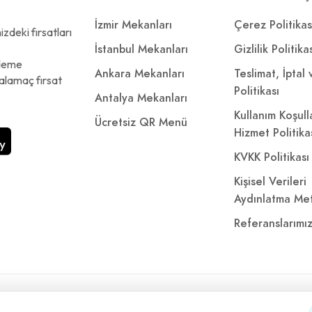
İzmir Mekanları
Çerez Politikas
zdeki fırsatları
İstanbul Mekanları
Gizlilik Politika
ödeme
Ankara Mekanları
Teslimat, İptal
alamaç fırsat
Politikası
Antalya Mekanları
Kullanım Koşull
Ücretsiz QR Menü
Hizmet Politika
KVKK Politikası
Kişisel Verileri
Aydınlatma Met
Referanslarımı