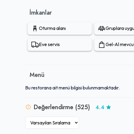
misafirler tarafından şiddetle tavsiye edilen bir mekan
İmkanlar
Oturma alanı
Gruplara uyg
Eve servis
Gel-Al mevcu
Menü
Bu restorana ait menü bilgisi bulunmamaktadır.
Değerlendirme (525)
4.4