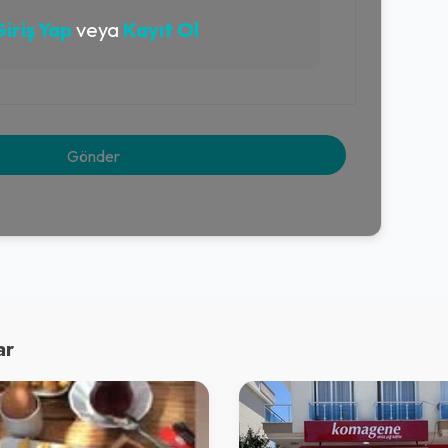
iriş Yap
veya
Kayıt Ol
ar