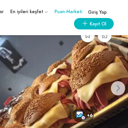
ar
En iyileri keşfet
Puan Marketi
Giriş Yap
Kayıt Ol
+6