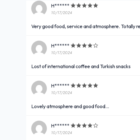
H******
10/17/2024
Very good food, service and atmosphere. Totally
H******
10/17/2024
Lost of international coffee and Turkish snacks
H******
10/17/2024
Lovely atmosphere and good food...
H******
10/17/2024