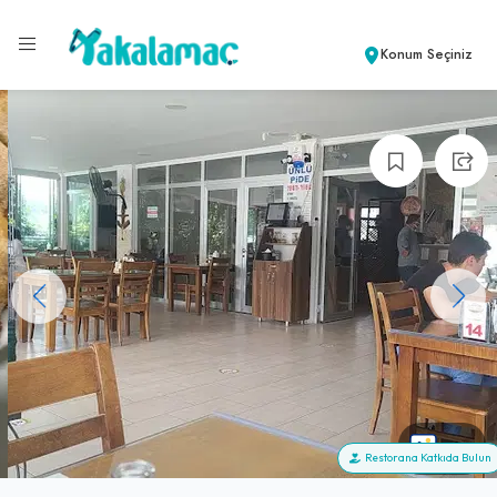
Konum Seçiniz
+14
Restorana Katkıda Bulun