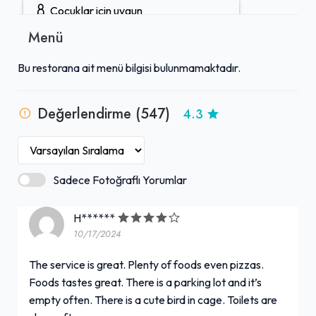
temizlenen tuvaletleriyle konfor sunmaktadır; içerideki
Çocuklar için uygun
sevimli kafes kuşu ise mekana sıcak bir hava katmaktadır.
Menü
Gruplara uygun
Bu restorana ait menü bilgisi bulunmamaktadır.
Çocuk menüsü
Değerlendirme (547)
4.3
Açık hava oturma alanı
Rezervasyon yapılabilir
Sadece Fotoğraflı Yorumlar
Öğle yemeği servisi
H******
10/17/2024
Tuvalet mevcut
+ Daha Fazla (5)
The service is great. Plenty of foods even pizzas.
Foods tastes great. There is a parking lot and it’s
empty often. There is a cute bird in cage. Toilets are