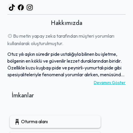
Hakkımızda
Bu metin yapay zeka tarafından müşteri yorumları
kullanılarak oluşturulmuştur.
Otuz yılı aşkın süredir pide ustalığıyla bilinen bu işletme,
bölgenin en köklü ve güvenilir lezzet duraklarından biridir.
Özellikle kuzu kuşbaşı pide ve peynirli-yumurtalı pide gibi
spesiyaliteleriyle fenomenal yorumlar alırken, menüsünde
fırında pişen lahmacunlar ve çeşitli pizzalar da
Devamını Göster
bulunmaktadır. Genel olarak lezzetleri beğenilen ve
İmkanlar
komşular arasında ünlü olan pide ve lahmacunları, bazen
daha hafif ve baharatsız 'yaz versiyonları' ile de tercih
edilebilir. Misafirler tarafından sıklıkla övgü alan hizmet
kalitesi ve güler yüzlü çalışanları, genel deneyimi oldukça
Oturma alanı
keyifli kılmaktadır. İşletme, geniş otoparkı, tekerlekli
sandalye erişimine uygun yapısı ve düzenli olarak