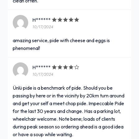
clean often.
H******
10/17/2024
amazing service, pide with cheese and eggs is
phenomenal!
H******
10/17/2024
Ünlü pide is a benchmark of pide. Should you be
passing by here or in the vicinity by 20km turn around
and get your self a meet chop pide. Impeccable Pide
for the last 30 years and change. Has a parking lot,
wheelchair welcome. Note bene; loads of clients
during peak season so ordering ahead is a good idea
or have a soup while waiting.