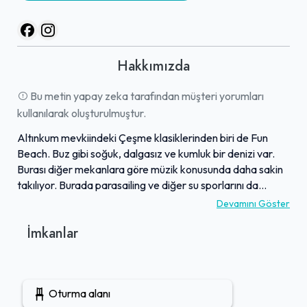
Hakkımızda
Bu metin yapay zeka tarafından müşteri yorumları
kullanılarak oluşturulmuştur.
Altınkum mevkiindeki Çeşme klasiklerinden biri de Fun
Beach. Buz gibi soğuk, dalgasız ve kumluk bir denizi var.
Burası diğer mekanlara göre müzik konusunda daha sakin
takılıyor. Burada parasailing ve diğer su sporlarını da
yapabiliyorsunuz. Çimlik ve kumluk olmak üzere iki alanı
Devamını Göster
var. Gruplar ve aileler için, denize kıyısı olan locaları var.
İmkanlar
Çocuklu ailelerin tercih ettiği beach club’lardan. Evcil
hayvan dostu
Oturma alanı