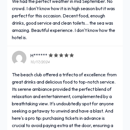
We had the perfect weather in mid September. No
crowd. I don't know how it is in high season but it was
perfect for this occasion. Decent food, enough
drinks, good service and clean toilets... the sea was
amazing. Beautiful experience. I don't know how the
hotel is.
H******
10/17/2024
The beach club offered a trifecta of excellence: from
great drinks and delicious food to top-notch service.
Its serene ambiance provided the perfect blend of
relaxation and entertainment, complemented by a
breathtaking view. It's undoubtedly spot for anyone
seeking a getaway to unwind and have a blast. And
here's a pro tip: purchasing tickets in advance is
crucial to avoid paying extra at the door, ensuring a