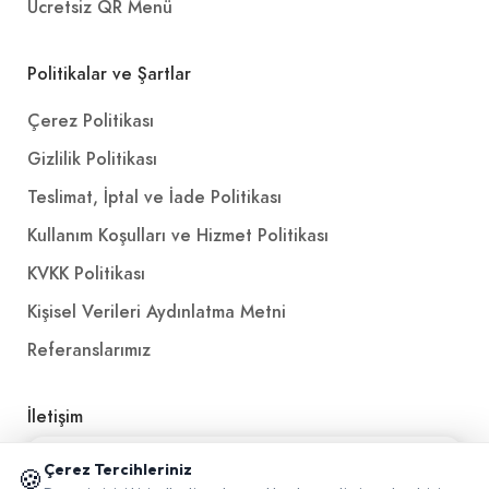
Ücretsiz QR Menü
Politikalar ve Şartlar
Çerez Politikası
Gizlilik Politikası
Teslimat, İptal ve İade Politikası
Kullanım Koşulları ve Hizmet Politikası
KVKK Politikası
Kişisel Verileri Aydınlatma Metni
Referanslarımız
İletişim
E-Posta
iletisim@yakalamac.com.tr
📱 Mobil uygulamamızı keşfedin!
Çerez Tercihleriniz
🍪