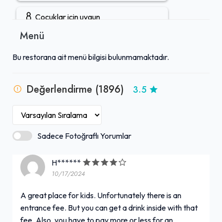
Çocuklar için uygun
Menü
Gruplara uygun
Bu restorana ait menü bilgisi bulunmamaktadır.
Çocuk menüsü
Değerlendirme (1896)
3.5
Açık hava oturma alanı
Şarap servisi
Sadece Fotoğraflı Yorumlar
Rezervasyon yapılabilir
H******
10/17/2024
Öğle yemeği servisi
+ Daha Fazla (7)
A great place for kids. Unfortunately there is an
entrance fee. But you can get a drink inside with that
fee. Also, you have to pay more or less for an