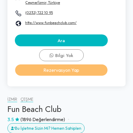
Çeşme/İzmir, Türkiye
(0232) 722 10 95
http://www.funbeachclub.com/
Ara
Bilgi Yok
Rezervasyon Yap
İZMIR
ÇEŞME
Fun Beach Club
3.5
(1896 Değerlendirme)
Bu İşletme Sizin Mi? Hemen Sahiplen