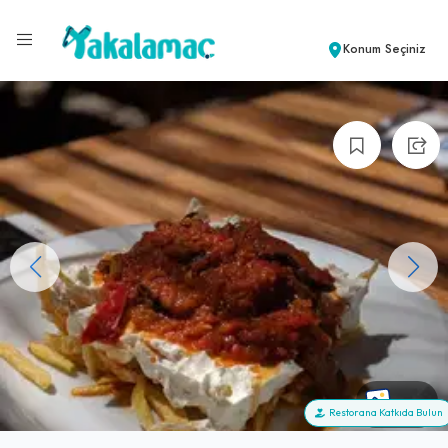
Konum Seçiniz
+24
Restorana Katkıda Bulun