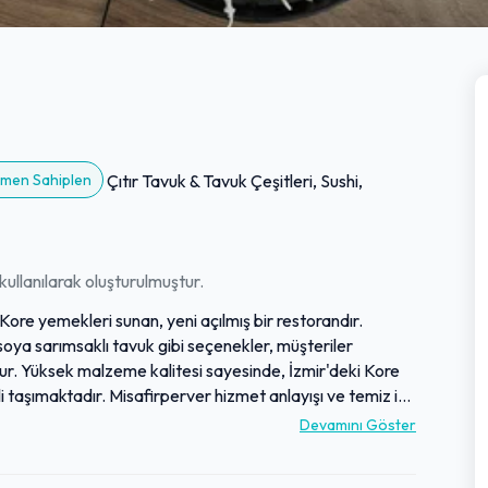
Hemen Sahiplen
Çıtır Tavuk & Tavuk Çeşitleri, Sushi,
ullanılarak oluşturulmuştur.
ore yemekleri sunan, yeni açılmış bir restorandır.
oya sarımsaklı tavuk gibi seçenekler, müşteriler
ur. Yüksek malzeme kalitesi sayesinde, İzmir'deki Kore
i taşımaktadır. Misafirperver hizmet anlayışı ve temiz iç
asında yer almaktadır. İlk kez Kore mutfağını
Devamını Göster
arak beklentileri aşmayı başarmıştır.