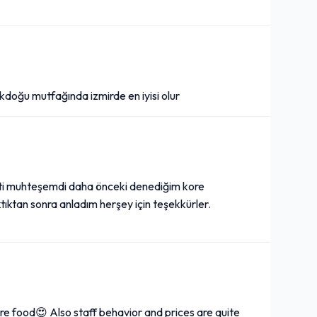
kdoğu mutfağında izmirde en iyisi olur
zeti muhteşemdi daha önceki denediğim kore
tıktan sonra anladım herşey için teşekkürler.
are food😍 Also staff behavior and prices are quite