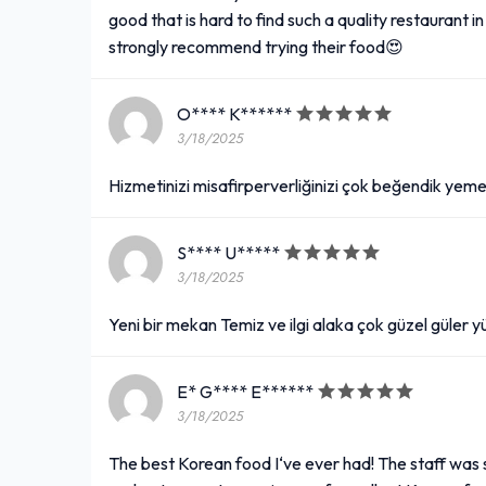
good that is hard to find such a quality restaurant in
strongly recommend trying their food😍
O**** K******
3/18/2025
Hizmetinizi misafirperverliğinizi çok beğendik yemekl
S**** U*****
3/18/2025
Yeni bir mekan Temiz ve ilgi alaka çok güzel güler y
E* G**** E******
3/18/2025
The best Korean food I‘ve ever had! The staff was 