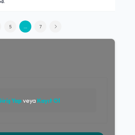
od.
5
...
7
iriş Yap
veya
Kayıt Ol