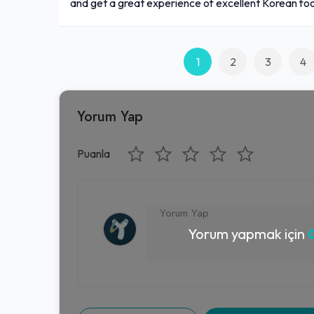
and get a great experience of excellent Korean fo
1
2
3
4
Yorum Yap
Puanla
Yorum yapmak için
G