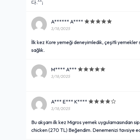
다.^^;
A****** A****
3/18/2025
İlk kez Kore yemeği deneyimledik, çeşitli yemekler sö
sağlık.
M**** A***
3/18/2025
A*** E*** K****
3/18/2025
Bu akşam ilk kez Migros yemek uygulamasından sipa
chicken (270 TL) Beğendim. Denemenizi tavsiye e