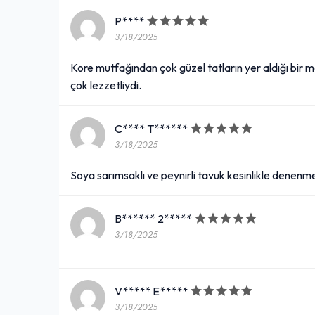
P****
3/18/2025
Kore mutfağından çok güzel tatların yer aldığı bir m
çok lezzetliydi.
C**** T******
3/18/2025
Soya sarımsaklı ve peynirli tavuk kesinlikle denenmel
B****** 2*****
3/18/2025
V***** E*****
3/18/2025