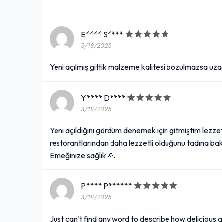
E**** S****
3/18/2025
Yeni açılmış gittik malzeme kalitesi bozulmazsa uza
Y**** D****
3/18/2025
Yeni açıldığını gördüm denemek için gitmiştim lez
restorantlarından daha lezzetli olduğunu tadına bak
Emeğinize sağlık 🙏
P**** P******
3/18/2025
Just can't find any word to describe how delicious 