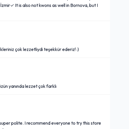
 İzmir✓ It is also not kwons as well in Bornova, but I
eriniz çok lezzetliydi teşekkür ederiz! :)
üzün yanında lezzet çok farklı
super polite. I recommend everyone to try this store