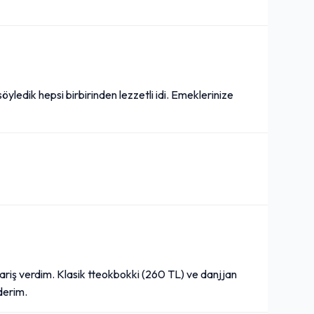
yledik hepsi birbirinden lezzetli idi. Emeklerinize
riş verdim. Klasik tteokbokki (260 TL) ve danjjan
derim.