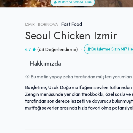
Restorana Katkıda Bulun
Fast Food
İZMIR
BORNOVA
Seoul Chicken Izmir
4.7
(63 Değerlendirme)
Bu İşletme Sizin Mi? 
Hakkımızda
Bu metin yapay zeka tarafından müşteri yorumları k
Bu işletme, Uzak Doğu mutfağının sevilen tatlarından K
Zengin menüsünde yer alan tteokbokki, özel soslu ve s
tarafından son derece lezzetli ve doyurucu bulunmuşt
mutfağı severler arasında hızla favori olma potansiyel
mekanı da genel deneyimi olumlu etkileyen unsurlar ar
deneyimleyenler için bile çeşitli ve lezzetli tatlar sun