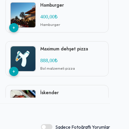
Hamburger
400,00₺
Hamburger
+
Maximum dehşet pizza
888,00₺
Bol malzemeli pizza
+
İskender
100,00₺
İskender Kebap
+
Sadece Fotoğraflı Yorumlar