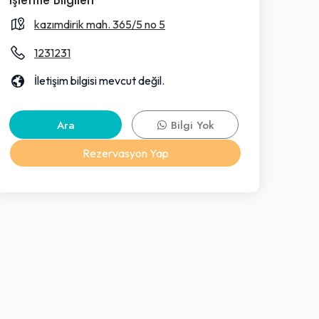
kazımdirik mah. 365/5 no 5
1231231
İletişim bilgisi mevcut değil.
Ara
Bilgi Yok
Rezervasyon Yap