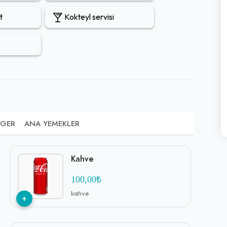
t
Kokteyl servisi
GER
ANA YEMEKLER
Kahve
100,00₺
kahve
+