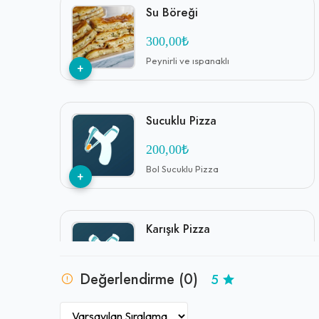
Su Böreği
300,00₺
Peynirli ve ıspanaklı
+
Sucuklu Pizza
200,00₺
Bol Sucuklu Pizza
+
Karışık Pizza
1,00₺
Değerlendirme (0)
5
Pizza
+