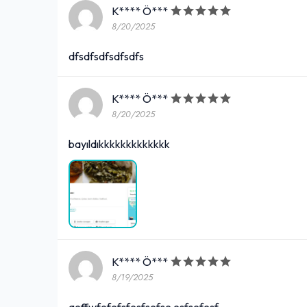
K**** Ö***
8/20/2025
dfsdfsdfsdfsdfs
K**** Ö***
8/20/2025
bayıldıkkkkkkkkkkkkk
K**** Ö***
8/19/2025
aeffwfefefsfesfsefse esfsefesf