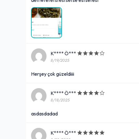
K**** Ö***
8/19/2025
Herşey çok güzeldiiii
K**** Ö***
8/18/2025
asdasdadad
K**** Ö***