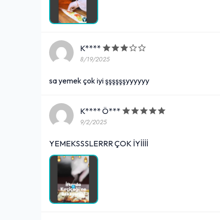
K****
8/19/2025
sa yemek çok iyi şşşşşşyyyyyy
K**** Ö***
9/2/2025
YEMEKSSSLERRR ÇOK İYİİİİ