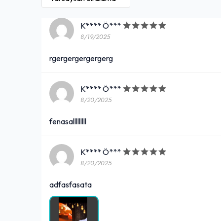
köfte ekmek
K**** Ö***
10,00₺
8/19/2025
lnjkogavfenljkagfdvlknfgvlnk
+
rgergergergergerg
K**** Ö***
8/20/2025
fenasalllllllll
K**** Ö***
8/20/2025
adfasfasata