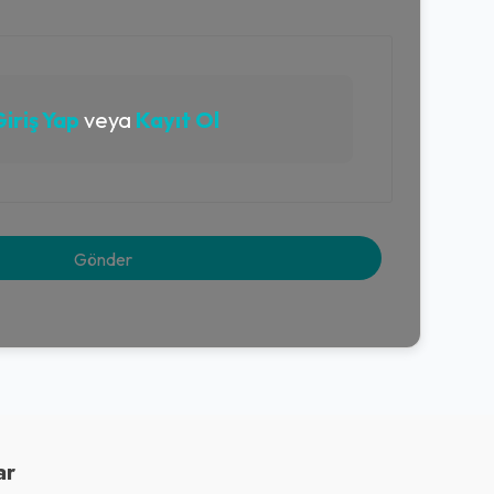
iriş Yap
veya
Kayıt Ol
ar