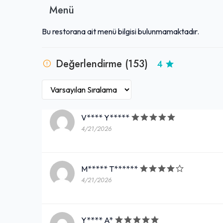
Menü
Bu restorana ait menü bilgisi bulunmamaktadır.
Değerlendirme (153)
4
V**** Y*****
4/21/2026
M***** T******
4/21/2026
Y**** A*