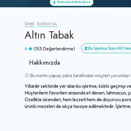
Restorana Katkıda Bulun
İZMIR
BORNOVA
Altın Tabak
4
(153 Değerlendirme)
Bu İşletme Sizin Mi? H
Hakkımızda
Bu metin yapay zeka tarafından müşteri yorumları k
Yıllardır sektörde yer alan bu işletme, köklü geçmişi v
Müşterilerin favorileri arasında et döneri, lahmacun, çe
Özellikle iskenderi, hem lezzeti hem de doyurucu porsiy
ürünlü mezeleri de sıkça tavsiye edilmektedir. İşletme, 
misafirlerine gösterilen ilgi ve güler yüzlü hizmet anla
kitlesi edinen mekan, lezzetli yemekleri ve samimi atmo