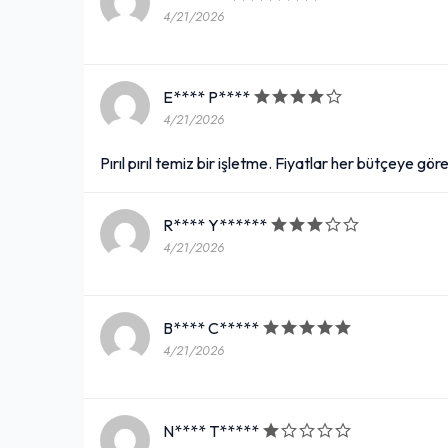
4/21/2026
E**** P****
4/21/2026
Pırıl pırıl temiz bir işletme. Fiyatlar her bütçeye göre
R**** Y******
4/21/2026
B**** C*****
4/21/2026
N**** T*****