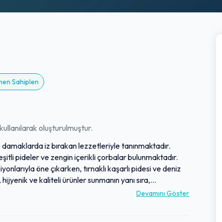
emen Sahiplen
ullanılarak oluşturulmuştur.
e damaklarda iz bırakan lezzetleriyle tanınmaktadır.
şitli pideler ve zengin içerikli çorbalar bulunmaktadır.
onlarıyla öne çıkarken, tırnaklı kaşarlı pidesi ve deniz
hijyenik ve kaliteli ürünler sunmanın yanı sıra,
yışıyla da dikkat çekmektedir. Uzun yıllardır sadık müşteri
Devamını Göster
sferiyle bölgenin tercih edilen adreslerinden biridir.