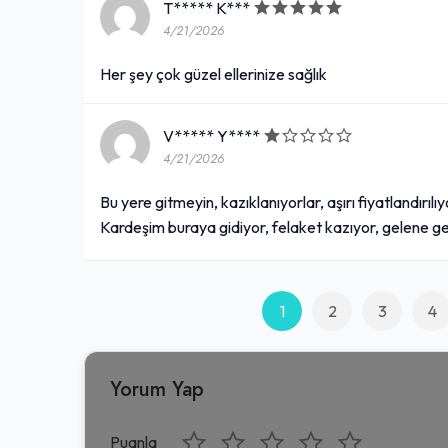
T***** K***
4/21/2026
Her şey çok güzel ellerinize sağlık
V***** Y****
4/21/2026
Bu yere gitmeyin, kazıklanıyorlar, aşırı fiyatlandırılı
Kardeşim buraya gidiyor, felaket kazıyor, gelene ge
1
2
3
4
Yorum Yap
Puanla