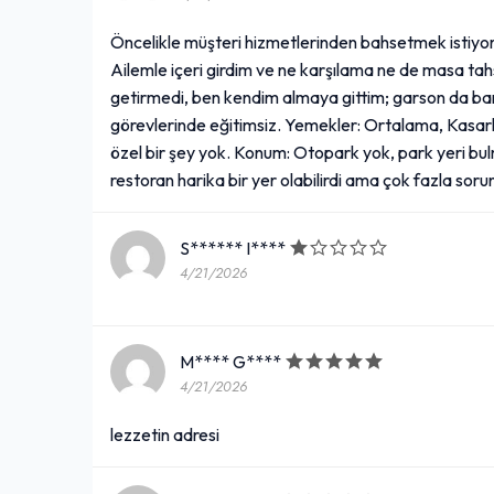
Öncelikle müşteri hizmetlerinden bahsetmek istiyor
Ailemle içeri girdim ve ne karşılama ne de masa tah
getirmedi, ben kendim almaya gittim; garson da ban
görevlerinde eğitimsiz. Yemekler: Ortalama, Kasarl
özel bir şey yok. Konum: Otopark yok, park yeri bulm
restoran harika bir yer olabilirdi ama çok fazla sorun
S****** I****
4/21/2026
M**** G****
4/21/2026
lezzetin adresi