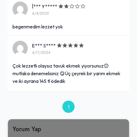
İ*** Y*****
4/4/2025
begenmedim lezzet yok
E*** S****
4/11/2024
Çok lezzetli olaysız tavuk ekmek yiyorsunuz😊
mutlaka denemelisiniz 😋Üç çeyrek bir yarım ekmek
ve iki ayrana 145 tl ödedik
1
Yorum Yap