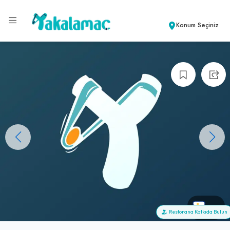
Konum Seçiniz
+0
Restorana Katkıda Bulun