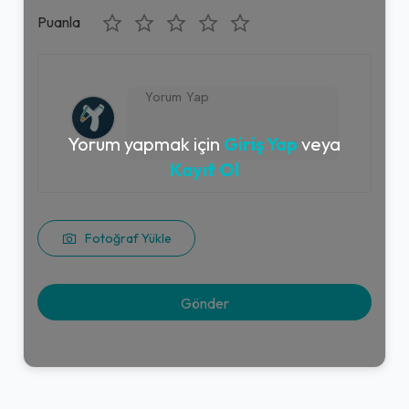
Puanla
Yorum yapmak için
Giriş Yap
veya
Kayıt Ol
Fotoğraf Yükle