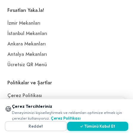
Fırsatları Yaka.la!
İzmir Mekanları
İstanbul Mekanları
Ankara Mekanları
Antalya Mekanları
Ücretsiz QR Menü
Politikalar ve Şartlar
Çerez Politikası
📱 Mobil uygulamamızı keşfedin!
Gizlilik Politikası
Çerez Tercihleriniz
🍪
✖
Deneyiminizi kişiselleştirmek ve reklamları optimize etmek için
0
Teslimat, İptal ve İade Politikası
çerezler kullanıyoruz.
Çerez Politikası
Kullanım Koşulları ve Hizmet Politikası
Reddet
✓ Tümünü Kabul Et