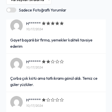
Açık hava oturma alanı
Sadece Fotoğraflı Yorumlar
Öğle yemeği servisi
H******
10/17/2024
Tuvalet mevcut
+ Daha Fazla (8)
Gayet başarılı bir firma, yemekler kaliteli tavsiye
ederim
H******
10/17/2024
Çorba çok kötü ama tatlı ikramı gönül aldı. Temiz ce
güler yüzlüler.
H******
10/17/2024