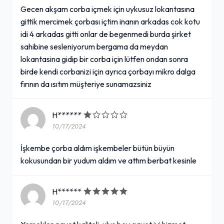
Gecen akşam corba içmek için uykusuz lokantasına
gittik mercimek çorbası içtim inanın arkadas cok kotu
idi 4 arkadas gitti onlar de begenmedi burda şirket
sahibine sesleniyorum bergama da meydan
lokantasina gidip bir corba için lütfen ondan sonra
birde kendi corbanizi için ayrıca çorbayı mikro dalga
fırının da ısıtım müşteriye sunamazsiniz
H******
10/17/2024
İşkembe çorba aldım işkembeler bütün büyün
kokusundan bir yudum aldım ve attım berbat kesinle
H******
10/17/2024