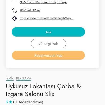
No:5, 35700 Bergama/İzmir, Türkiye
0553 370 87 96
https://www.facebook.com/search/top ...
Ara
Bilgi Yok
Rezervasyon Yap
İZMIR
BERGAMA
Uykusuz Lokantası Çorba &
Izgara Salonu Slix
3
(11 Değerlendirme)