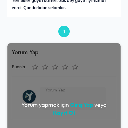
Yemekler gayet kaliteli, ulus bey gayet iyi hizmet
verdi. Çandarlıdan selamlar.
1
Yorum Yap
Puanla
Yorum yapmak için
Giriş Yap
veya
Kayıt Ol