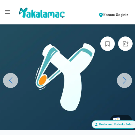
Konum Seçiniz
+0
Restorana Katkıda Bulun