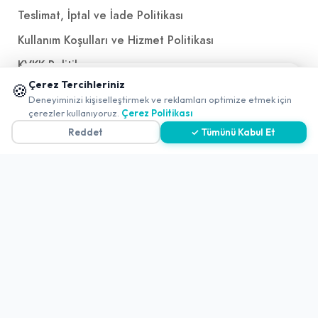
Teslimat, İptal ve İade Politikası
Kullanım Koşulları ve Hizmet Politikası
KVKK Politikası
📱 Mobil uygulamamızı keşfedin!
Çerez Tercihleriniz
🍪
Kişisel Verileri Aydınlatma Metni
✖
Deneyiminizi kişiselleştirmek ve reklamları optimize etmek için
0
Referanslarımız
çerezler kullanıyoruz.
Çerez Politikası
Reddet
✓ Tümünü Kabul Et
İletişim
E-Posta
iletisim@yakalamac.com.tr
Dokuz Eylül Üniversitesi Teknoparkı Adatepe Mah.
Doğuş Cad. No:207 Z İç Kapı No:1 Buca/İzmir